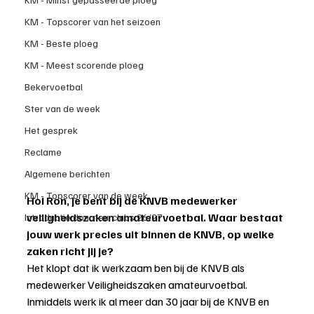
KM - Topscorer van het seizoen
KM - Beste ploeg
KM - Meest scorende ploeg
Bekervoetbal
Ster van de week
Het gesprek
Reclame
Algemene berichten
KM - Topscorer van de week
Hoi Ron, je bent bij de KNVB medewerker 
veiligheidszaken amateurvoetbal. Waar bestaat 
Introductie donateurclubs 26/27
jouw werk precies uit binnen de KNVB, op welke 
zaken richt jij je?
Het klopt dat ik werkzaam ben bij de KNVB als 
medewerker Veiligheidszaken amateurvoetbal. 
Inmiddels werk ik al meer dan 30 jaar bij de KNVB en 