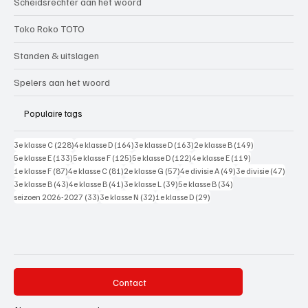
Scheidsrechter aan het woord
Toko Roko TOTO
Standen & uitslagen
Spelers aan het woord
Populaire tags
228 posts
164 posts
163 posts
149 posts
3e klasse C
(228)
4e klasse D
(164)
3e klasse D
(163)
2e klasse B
(149)
133 posts
125 posts
122 posts
119 posts
5e klasse E
(133)
5e klasse F
(125)
5e klasse D
(122)
4e klasse E
(119)
87 posts
81 posts
57 posts
49 posts
47 pos
1e klasse F
(87)
4e klasse C
(81)
2e klasse G
(57)
4e divisie A
(49)
3e divisie
(47)
43 posts
41 posts
39 posts
34 posts
3e klasse B
(43)
4e klasse B
(41)
3e klasse L
(39)
5e klasse B
(34)
33 posts
32 posts
29 posts
seizoen 2026-2027
(33)
3e klasse N
(32)
1e klasse D
(29)
Contact