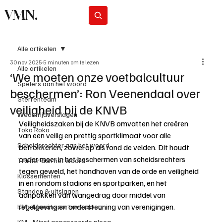
VMN.
Abonneer
Alle artikelen
30 nov 2025
5 minuten om te lezen
Alle artikelen
‘We moeten onze voetbalcultuur
Spelers aan het woord
beschermen’: Ron Veenendaal over
Sterrenteam
veiligheid bij de KNVB
Wedstrijdverslagen
Veiligheidszaken bij de KNVB omvatten het creëren 
Toko Roko
van een veilig en prettig sportklimaat voor alle 
Scheidsrechter aan het woord
betrokkenen, zowel op als rond de velden. Dit houdt 
onder meer in het beschermen van scheidsrechters 
Trainer aan het woord
tegen geweld, het handhaven van de orde en veiligheid 
Klassementen
in en rondom stadions en sportparken, en het 
Standen & uitslagen
aanpakken van wangedrag door middel van 
regelgeving en ondersteuning van verenigingen.
KM - Meest sportieve ploeg
KM - Minst gepasseerde ploeg