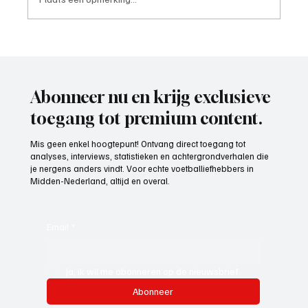
OrthoCare Clinics trotse partner van
Voetbal Midden-Nederland: topzorg voor
elke voetballer
Abonneer nu en krijg exclusieve
toegang tot premium content.
Mis geen enkel hoogtepunt! Ontvang direct toegang tot
analyses, interviews, statistieken en achtergrondverhalen die
je nergens anders vindt. Voor echte voetballiefhebbers in
Midden-Nederland, altijd en overal.
Email
*
Ja, ik wil me abonneren op de nieuwsbrief.
Abonneer