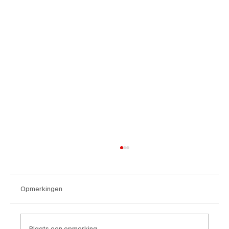
Opmerkingen
Plaats een opmerking...