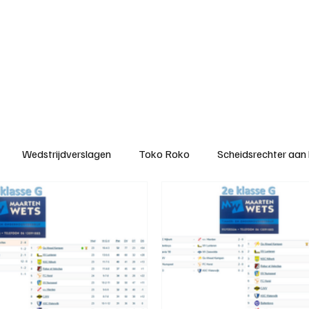
ategorieën
Donateurclubs
Sponsoren
Partners
Stichting MZS
Wedstrijdverslagen
Toko Roko
Scheidsrechter aan
KM - Minst gepasseerde ploeg
KM - Topscorer van het s
ter van de week
Het gesprek
Reclame
Algemene be