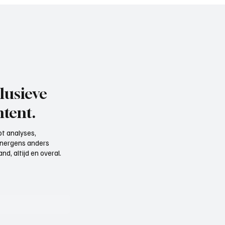
lusieve
tent.
t analyses,
e nergens anders
d, altijd en overal.