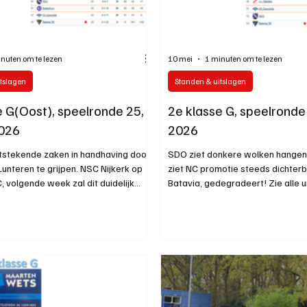
nuten om te lezen
10 mei
1 minuten om te lezen
tslagen
Standen & uitslagen
e G(Oost), speelronde 25,
2e klasse G, speelronde
2026
2026
tstekende zaken in handhaving door
SDO ziet donkere wolken hangen.
 Lunteren te grijpen. NSC Nijkerk op
ziet NC promotie steeds dichterb
 volgende week zal dit duidelijk
Batavia, gedegradeert! Zie alle u
alle uitslagen en stand
stand.