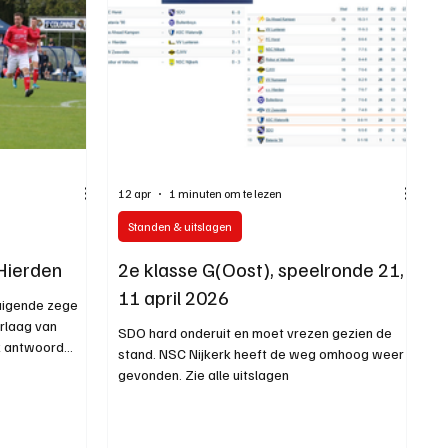
12 apr
1 minuten om te lezen
Standen & uitslagen
Hierden
2e klasse G(Oost), speelronde 21,
11 april 2026
uigende zege
erlaag van
SDO hard onderuit en moet vrezen gezien de
k antwoord
stand. NSC Nijkerk heeft de weg omhoog weer
urrent Hierden
gevonden. Zie alle uitslagen
, waarmee de
n in de brede
se G. Waar het