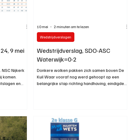
10 mei
2 minuten om te lezen
Wedstrijdverslagen
 24, 9 mei
Wedstrijdverslag, SDO-ASC
Waterwijk=0-2
 NSC Nijkerk
Donkere wolken pakken zich samen boven De
ij komen.
Kuil Waar vooraf nog werd gehoopt op een
itslagen en
belangrijke stap richting handhaving, eindigde
zaterdagmiddag voor SDO in een grote
teleurstelling. Op een zonnig sportpark De Kuil
trok concurrent Waterwijk in de slotfase alsnog
aan het langste eind: 0-2. Door de nederlaag én
de resultaten op de andere velden is de situatie
voor SDO er allesbehalve rooskleuriger op
geworden. De Bussumers zijn weggezakt naar
een positie die aan het einde van h