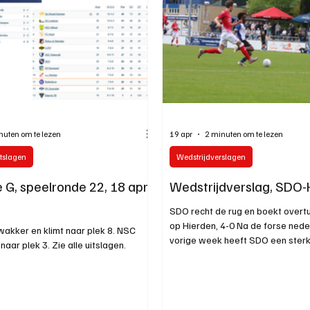
nuten om te lezen
19 apr
2 minuten om te lezen
tslagen
Wedstrijdverslagen
 G, speelronde 22, 18 april
Wedstrijdverslag, SDO-
SDO recht de rug en boekt overt
op Hierden, 4-0 Na de forse ned
wakker en klimt naar plek 8. NSC
vorige week heeft SDO een ster
 naar plek 3. Zie alle uitslagen.
gegeven. In eigen huis werd conc
met duidelijke cijfers verslagen
Bussumers weer volledig meedoe
middenmoot van de tweede klas