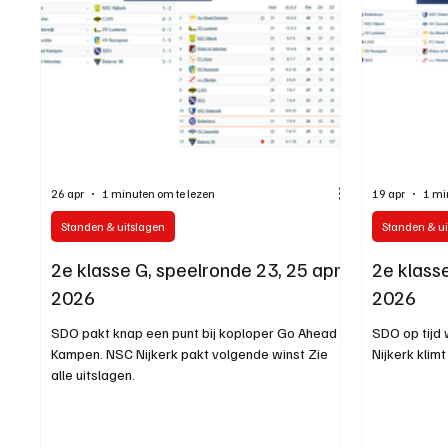
26 apr
1 minuten om te lezen
19 apr
1 mi
Standen & uitslagen
Standen & ui
2e klasse G, speelronde 23, 25 april
2e klasse
2026
2026
SDO pakt knap een punt bij koploper Go Ahead
SDO op tijd 
Kampen. NSC Nijkerk pakt volgende winst Zie
Nijkerk klimt
alle uitslagen.