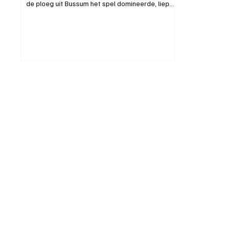
de ploeg uit Bussum het spel domineerde, liep
het duel uiteindelijk uit op een pijnlijke 6-0
nederlaag. De wedstrijd begon al vroeg
ongunstig voor SDO. In de openingsfase kreeg
de thuisploeg een strafschop toegewezen en
kwam daarmee op voorsprong. Niet veel later
leek SDO recht te hebben op eenzelfde
buitenkans, maar die bleef uit. Daarna nam SDO
het initiatief over en wist het met verzorgd