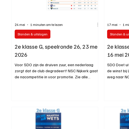
Introductie donateurclubs 26/27
24 mei
1 minuten om te lezen
17 mei
1 mi
Standen & uitslagen
Standen & ui
2e klasse G, speelronde 26, 23 mei
2e klass
2026
16 mei 
Voor SDO zijn de druiven zuur, een nederlaag
SDO Doet ui
zorgt dat de club degradeert! NSC Nijkerk gaat
de winst bij
de nacompetitie in voor promotie. Zie alle
weg naar NC,
uitslagen en eindstand
worden! Zie 