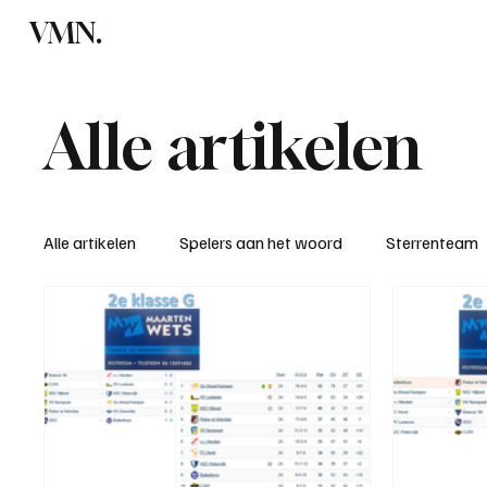
VMN.
Home
C
Alle artikelen
Alle artikelen
Spelers aan het woord
Sterrenteam
Standen & uitslagen
KM - Meest sportieve ploeg
KM - Meest scorende ploeg
Bekervoetbal
S