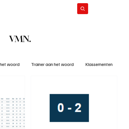
Contact
Abonneer
VMN.
 het woord
Trainer aan het woord
Klassementen
eizoen
KM - Beste ploeg
richten
KM - Topscorer van de week