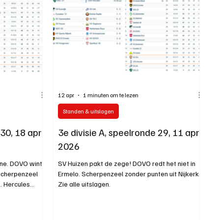
12 apr
1 minuten om te lezen
Standen & uitslagen
30, 18 april
3e divisie A, speelronde 29, 11 april
2026
zone. DOVO wint
SV Huizen pakt de zege! DOVO redt het niet in
 Scherpenzeel
Ermelo. Scherpenzeel zonder punten uit Nijkerk.
. Hercules
Zie alle uitslagen.
e regionen. Zie