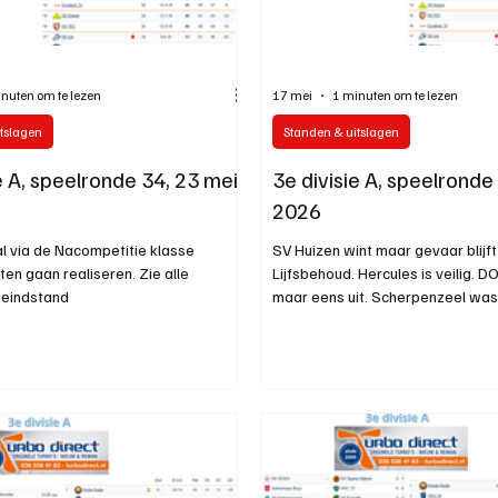
nuten om te lezen
17 mei
1 minuten om te lezen
tslagen
Standen & uitslagen
e A, speelronde 34, 23 mei
3e divisie A, speelronde
2026
l via de Nacompetitie klasse
SV Huizen wint maar gevaar blijf
en gaan realiseren. Zie alle
Lijfsbehoud. Hercules is veilig. DOV
 eindstand
maar eens uit. Scherpenzeel was a
vizier al op volgend seizen. Zie al
stand