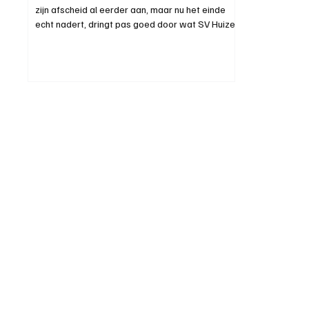
zijn afscheid al eerder aan, maar nu het einde
echt nadert, dringt pas goed door wat SV Huizen
gaat verliezen. Een speler met kwaliteit,
karakter én altijd die glimlach. Een vrolijke,
goedlachse jongen, maar bovenal een
geweldige voetballer die jarenlang zijn stempel
drukte op Huizen 1. Seizoenenlang was hij een
vertrouwd gezicht binnen de selectie, op én
buiten het veld. Iemand die altijd klaarstond,
altijd benaderbaar was en no