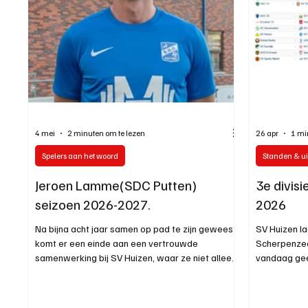
4 mei
2 minuten om te lezen
26 apr
1 mi
Spelers aan het woord
Standen & ui
Jeroen Lamme(SDC Putten)
3e divisi
seizoen 2026-2027.
2026
Na bijna acht jaar samen op pad te zijn geweest,
SV Huizen la
komt er een einde aan een vertrouwde
Scherpenzee
samenwerking bij SV Huizen, waar ze niet alleen
vandaag gee
als broers, maar ook als teamgenoten hun
Eemdijk. Zie
stempel drukten. Waar Dennis vorige week al
voor zondag
zijn overstap naar JOS Watergraafsmeer