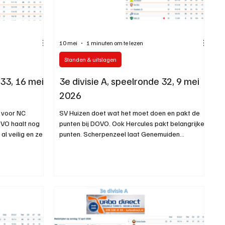
10 mei
1 minuten om te lezen
Standen & uitslagen
 33, 16 mei
3e divisie A, speelronde 32, 9 mei
2026
t voor NC
SV Huizen doet wat het moet doen en pakt de
O haalt nog
punten bij DOVO. Ook Hercules pakt belangrijke
l veilig en zet
punten. Scherpenzeel laat Genemuiden
le uitslagen en
kansloos. Zie alle uitslagen en stand