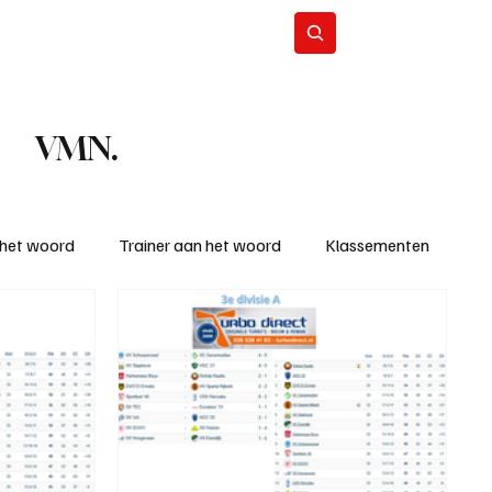
Contact
Abonneer
VMN.
 het woord
Trainer aan het woord
Klassementen
eizoen
KM - Beste ploeg
richten
KM - Topscorer van de week