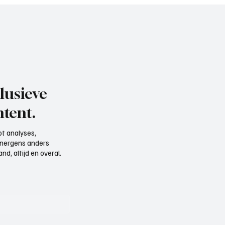
lusieve
tent.
t analyses,
e nergens anders
d, altijd en overal.