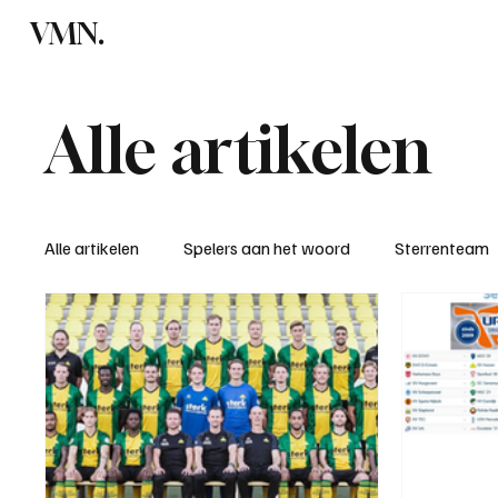
VMN.
Home
C
Alle artikelen
Alle artikelen
Spelers aan het woord
Sterrenteam
Standen & uitslagen
KM - Meest sportieve ploeg
KM - Meest scorende ploeg
Bekervoetbal
S