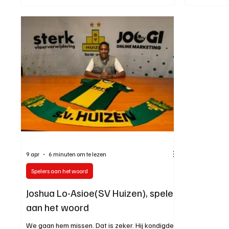
aankondigde, kiest ook Jeroen voor een nieuwe
uitdaging. Komend seizoen zal hij zijn geluk
beproeven bij SDC Putten. Een logische stap
voor een speler die al jaren uitblinkt door zijn
onverzettelijkheid en constante drive.
9 apr
6 minuten om te lezen
Spelers aan het woord
Joshua Lo-Asioe(SV Huizen), speler
aan het woord
We gaan hem missen. Dat is zeker. Hij kondigde