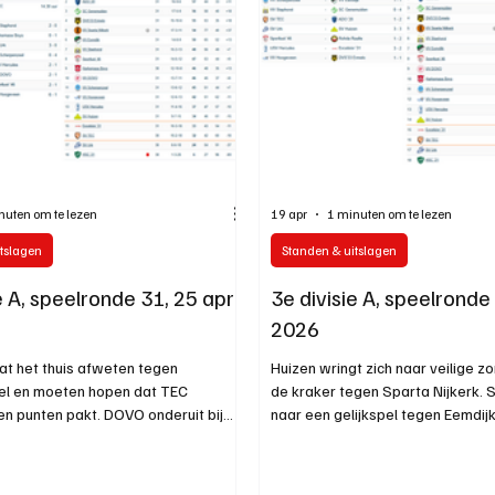
nuten om te lezen
19 apr
1 minuten om te lezen
tslagen
Standen & uitslagen
e A, speelronde 31, 25 april
3e divisie A, speelronde 
2026
at het thuis afweten tegen
Huizen wringt zich naar veilige 
l en moeten hopen dat TEC
de kraker tegen Sparta Nijkerk.
n punten pakt. DOVO onderuit bij
naar een gelijkspel tegen Eemdijk
 alle uitslagen en het programma
kruipt verder weg van de onderst
.
alle uitslagen