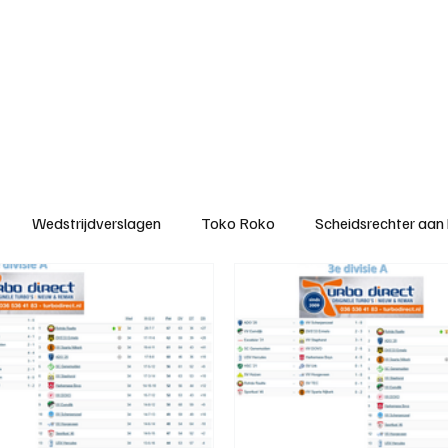
ategorieën
Donateurclubs
Sponsoren
Partners
Stichting MZS
Wedstrijdverslagen
Toko Roko
Scheidsrechter aan
KM - Minst gepasseerde ploeg
KM - Topscorer van het s
ter van de week
Het gesprek
Reclame
Algemene be