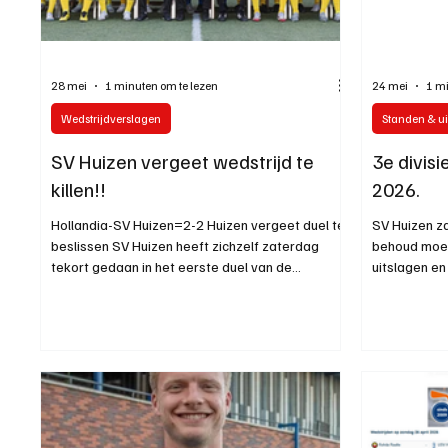
Introductie donateurclubs 26/27
28 mei
1 minuten om te lezen
24 mei
1 mi
Wedstrijdverslagen
Standen & ui
SV Huizen vergeet wedstrijd te
3e divisi
killen!!
2026.
Hollandia-SV Huizen=2-2 Huizen vergeet duel te
SV Huizen za
beslissen SV Huizen heeft zichzelf zaterdag
behoud moet
tekort gedaan in het eerste duel van de
uitslagen en
nacompetitie tegen Hollandia. De ploeg van
trainer Robert de Groot speelde lange tijd een
uitstekende wedstrijd en leek met een
comfortabele overwinning huiswaarts te keren,
maar gaf een 0-2 voorsprong alsnog weg: 2-2.
Huizen begon sterk in Hoorn en liet direct zien
dat het verschil tussen de derde en vierde divisie
zichtbaar was. De bezoekers war