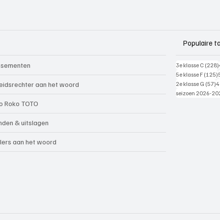
Populaire t
ssementen
3e klasse C
(228)
5e klasse F
(125)
5
eidsrechter aan het woord
2e klasse G
(57)
4
seizoen 2026-20
o Roko TOTO
nden & uitslagen
lers aan het woord