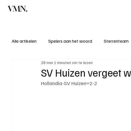
VMN.
Home
C
Alle artikelen
Spelers aan het woord
Sterrenteam
28 mei
1 minuten om te lezen
Standen & uitslagen
KM - Meest sportieve ploeg
SV Huizen vergeet wed
Hollandia-SV Huizen=2-2
KM - Meest scorende ploeg
Bekervoetbal
S
Introductie donateurclubs 26/27