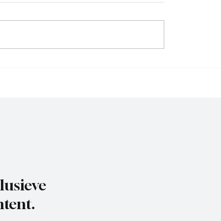
Wedstrijdverslag , DVS
jdverslag,
eervogels-Exclesior
uis
lusieve
tent.