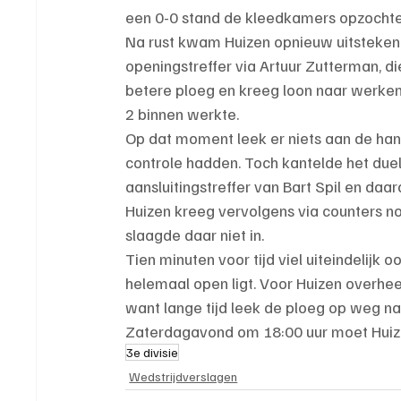
een 0-0 stand de kleedkamers opzochte
Na rust kwam Huizen opnieuw uitstekend 
openingstreffer via Artuur Zutterman, di
betere ploeg en kreeg loon naar werken
2 binnen werkte.
Op dat moment leek er niets aan de hand
controle hadden. Toch kantelde het duel i
aansluitingstreffer van Bart Spil en daa
Huizen kreeg vervolgens via counters nog
slaagde daar niet in.
Tien minuten voor tijd viel uiteindelijk 
helemaal open ligt. Voor Huizen overhee
want lange tijd leek de ploeg op weg na
Zaterdagavond om 18:00 uur moet Huize
3e divisie
Wedstrijdverslagen