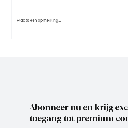
Plaats een opmerking...
Westzaan 1 - Voorwaarts 1
Wedstri
(nacompetitie | 6 juni 2026)
IJsselm
Maassl
Abonneer nu en krijg exc
toegang tot premium con