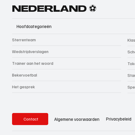
NEDERLAND ⚽
Hoofdcategorieën
Sterrenteam
Kla
Wedstrijdverslagen
Sch
Trainer aan het woord
Tok
Bekervoetbal
Sta
Het gesprek
Spe
Privacybeleid
Algemene voorwaarden
Contact