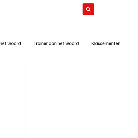
Contact
Abonneer
 het woord
Trainer aan het woord
Klassementen
eizoen
KM - Beste ploeg
richten
KM - Topscorer van de week