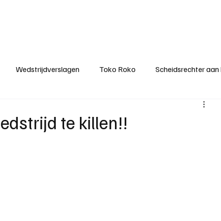
ategorieën
Donateurclubs
Sponsoren
Partners
Stichting MZS
Wedstrijdverslagen
Toko Roko
Scheidsrechter aan
KM - Minst gepasseerde ploeg
KM - Topscorer van het s
strijd te killen!!
ter van de week
Het gesprek
Reclame
Algemene be