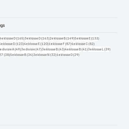
ags
228 posts
165 posts
163 posts
149 posts
133 posts
4e klasse D
(165)
3e klasse D
(163)
2e klasse B
(149)
5e klasse E
(133)
125 posts
123 posts
120 posts
87 posts
82 posts
5e klasse D
(123)
4e klasse E
(120)
1e klasse F
(87)
4e klasse C
(82)
7 posts
49 posts
47 posts
43 posts
41 posts
39 posts
e divisie A
(49)
3e divisie
(47)
3e klasse B
(43)
4e klasse B
(41)
3e klasse L
(39)
38 posts
34 posts
32 posts
29 posts
27
(38)
5e klasse B
(34)
3e klasse N
(32)
1e klasse D
(29)