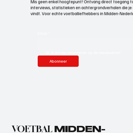
Mis geen enkel hoogtepunt! Ontvang direct toegang to
interviews, statistieken en achtergrondverhalen die j
vindt. Voor echte voetballiefhebbers in Midden-Nederlan
Email
*
Ja, ik wil me abonneren op de nieuwsbrief.
Abonneer
VOETBAL
MIDDEN-