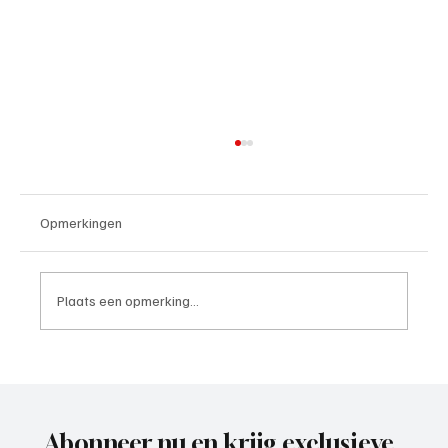
Opmerkingen
Plaats een opmerking...
4e divisie D, speelronde 30, 23 mei 2026
Abonneer nu en krijg exclusieve