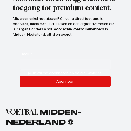
toegang tot premium content.
Mis geen enkel hoogtepunt! Ontvang direct toegang tot
analyses, interviews, statistieken en achtergrondverhalen die
je nergens anders vindt. Voor echte voetballiefhebbers in
Midden-Nederland, altijd en overal.
Email
*
Ja, ik wil me abonneren op de nieuwsbrief.
Abonneer
VOETBAL
MIDDEN-
NEDERLAND ⚽