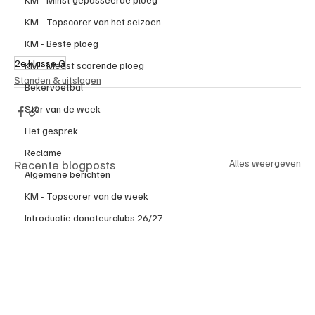
KM - Topscorer van het seizoen
KM - Beste ploeg
2e klasse G
KM - Meest scorende ploeg
Standen & uitslagen
Bekervoetbal
Ster van de week
Het gesprek
Reclame
Recente blogposts
Alles weergeven
Algemene berichten
KM - Topscorer van de week
Introductie donateurclubs 26/27