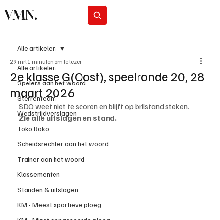
VMN.
Abonneer
Alle artikelen
29 mrt
1 minuten om te lezen
Alle artikelen
2e klasse G(Oost), speelronde 20, 28
Spelers aan het woord
maart 2026
Sterrenteam
SDO weet niet te scoren en blijft op brilstand steken.
Wedstrijdverslagen
Zie alle uitslagen en stand.
Toko Roko
Scheidsrechter aan het woord
Trainer aan het woord
Klassementen
Standen & uitslagen
KM - Meest sportieve ploeg
KM - Minst gepasseerde ploeg