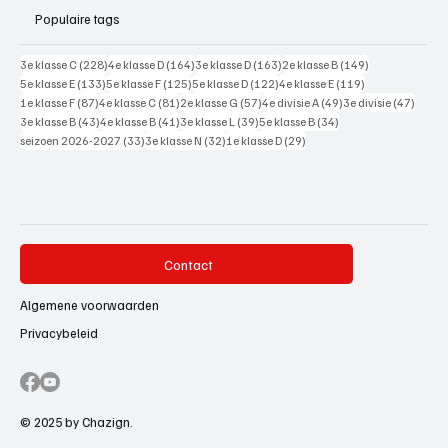
Populaire tags
228 posts
164 posts
163 posts
149 posts
3e klasse C
(228)
4e klasse D
(164)
3e klasse D
(163)
2e klasse B
(149)
133 posts
125 posts
122 posts
119 posts
5e klasse E
(133)
5e klasse F
(125)
5e klasse D
(122)
4e klasse E
(119)
87 posts
81 posts
57 posts
49 posts
47 pos
1e klasse F
(87)
4e klasse C
(81)
2e klasse G
(57)
4e divisie A
(49)
3e divisie
(47)
43 posts
41 posts
39 posts
34 posts
3e klasse B
(43)
4e klasse B
(41)
3e klasse L
(39)
5e klasse B
(34)
33 posts
32 posts
29 posts
seizoen 2026-2027
(33)
3e klasse N
(32)
1e klasse D
(29)
Contact
Algemene voorwaarden
Privacybeleid
© 2025 by Chazign.