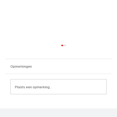
Opmerkingen
Plaats een opmerking...
4e divisie D, speelronde 30, 23 mei 2026