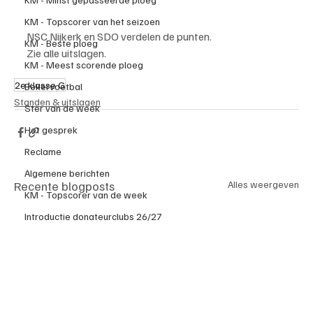
KM - Topscorer van het seizoen
NSC Nijkerk en SDO verdelen de punten.
KM - Beste ploeg
Zie alle uitslagen.
KM - Meest scorende ploeg
2e klasse G
Bekervoetbal
Standen & uitslagen
Ster van de week
Het gesprek
Reclame
Algemene berichten
Recente blogposts
Alles weergeven
KM - Topscorer van de week
Introductie donateurclubs 26/27