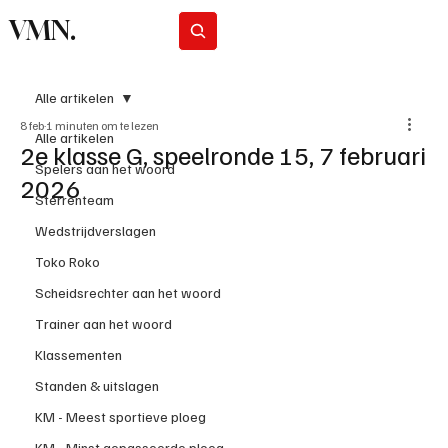
VMN.
Abonneer
Alle artikelen
8 feb
1 minuten om te lezen
Alle artikelen
2e klasse G, speelronde 15, 7 februari
Spelers aan het woord
2026
Sterrenteam
Wedstrijdverslagen
Toko Roko
Scheidsrechter aan het woord
Trainer aan het woord
Klassementen
Standen & uitslagen
KM - Meest sportieve ploeg
KM - Minst gepasseerde ploeg