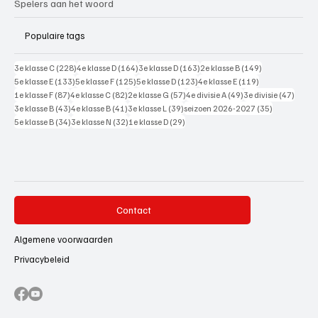
Spelers aan het woord
Populaire tags
228 posts
164 posts
163 posts
149 posts
3e klasse C
(228)
4e klasse D
(164)
3e klasse D
(163)
2e klasse B
(149)
133 posts
125 posts
123 posts
119 posts
5e klasse E
(133)
5e klasse F
(125)
5e klasse D
(123)
4e klasse E
(119)
87 posts
82 posts
57 posts
49 posts
47 pos
1e klasse F
(87)
4e klasse C
(82)
2e klasse G
(57)
4e divisie A
(49)
3e divisie
(47)
43 posts
41 posts
39 posts
35 posts
3e klasse B
(43)
4e klasse B
(41)
3e klasse L
(39)
seizoen 2026-2027
(35)
34 posts
32 posts
29 posts
5e klasse B
(34)
3e klasse N
(32)
1e klasse D
(29)
Contact
Algemene voorwaarden
Privacybeleid