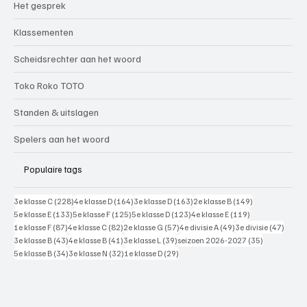
Het gesprek
Klassementen
Scheidsrechter aan het woord
Toko Roko TOTO
Standen & uitslagen
Spelers aan het woord
Populaire tags
228 posts
164 posts
163 posts
149 posts
3e klasse C
(228)
4e klasse D
(164)
3e klasse D
(163)
2e klasse B
(149)
133 posts
125 posts
123 posts
119 posts
5e klasse E
(133)
5e klasse F
(125)
5e klasse D
(123)
4e klasse E
(119)
87 posts
82 posts
57 posts
49 posts
47 pos
1e klasse F
(87)
4e klasse C
(82)
2e klasse G
(57)
4e divisie A
(49)
3e divisie
(47)
43 posts
41 posts
39 posts
35 posts
3e klasse B
(43)
4e klasse B
(41)
3e klasse L
(39)
seizoen 2026-2027
(35)
34 posts
32 posts
29 posts
5e klasse B
(34)
3e klasse N
(32)
1e klasse D
(29)