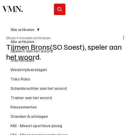
VMN.
Abonneer
Alle artikelen
28 jan
4 minuten om te lezen
Alle artikelen
Tijmen Brons(SO Soest), speler aan
Spelers aan het woord
het woord.
Sterrenteam
Wedstrijdverslagen
Toko Roko
Scheidsrechter aan het woord
Trainer aan het woord
Klassementen
Standen & uitslagen
KM - Meest sportieve ploeg
KM - Minst gepasseerde ploeg