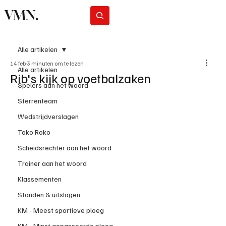
VMN.
Abonneer
Alle artikelen
14 feb
3 minuten om te lezen
Alle artikelen
Rib's kijk op voetbalzaken
Spelers aan het woord
Sterrenteam
Wedstrijdverslagen
Toko Roko
Scheidsrechter aan het woord
Trainer aan het woord
Klassementen
Standen & uitslagen
KM - Meest sportieve ploeg
KM - Minst gepasseerde ploeg