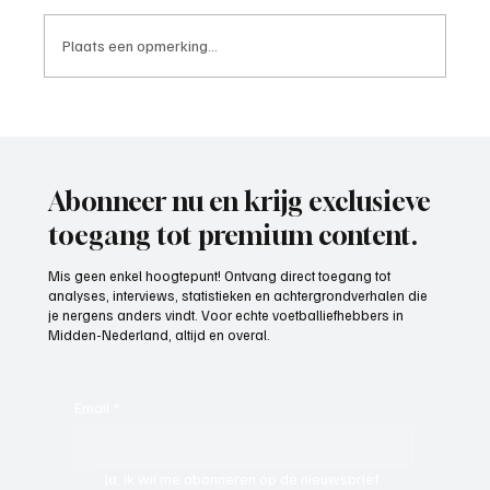
Plaats een opmerking...
Rob van Diermen (trainer), het gesprek.
Abonneer nu en krijg exclusieve
toegang tot premium content.
Mis geen enkel hoogtepunt! Ontvang direct toegang tot
analyses, interviews, statistieken en achtergrondverhalen die
je nergens anders vindt. Voor echte voetballiefhebbers in
Midden-Nederland, altijd en overal.
Email
*
Ja, ik wil me abonneren op de nieuwsbrief.