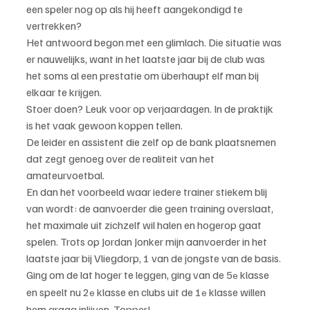
een speler nog op als hij heeft aangekondigd te 
vertrekken?
Het antwoord begon met een glimlach. Die situatie was 
er nauwelijks, want in het laatste jaar bij de club was 
het soms al een prestatie om überhaupt elf man bij 
elkaar te krijgen.
Stoer doen? Leuk voor op verjaardagen. In de praktijk 
is het vaak gewoon koppen tellen.
De leider en assistent die zelf op de bank plaatsnemen 
dat zegt genoeg over de realiteit van het 
amateurvoetbal.
En dan het voorbeeld waar iedere trainer stiekem blij 
van wordt: de aanvoerder die geen training overslaat, 
het maximale uit zichzelf wil halen en hogerop gaat 
spelen. Trots op Jordan Jonker mijn aanvoerder in het 
laatste jaar bij Vliegdorp, 1 van de jongste van de basis. 
Ging om de lat hoger te leggen, ging van de 5
 klasse 
e
en speelt nu 2
 klasse en clubs uit de 1
 klasse willen 
e
e
hem graag inlijven. Topper!