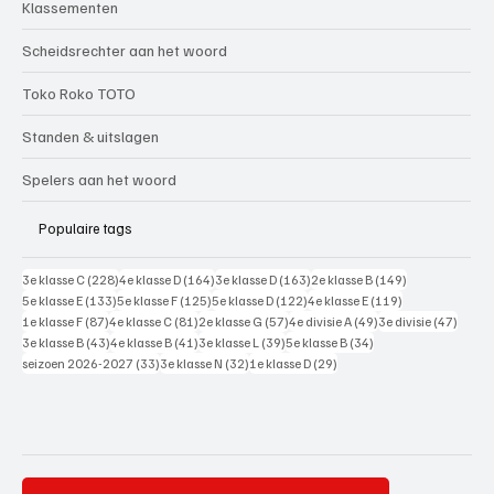
Klassementen
Scheidsrechter aan het woord
Toko Roko TOTO
Standen & uitslagen
Spelers aan het woord
Populaire tags
228 posts
164 posts
163 posts
149 posts
3e klasse C
(228)
4e klasse D
(164)
3e klasse D
(163)
2e klasse B
(149)
133 posts
125 posts
122 posts
119 posts
5e klasse E
(133)
5e klasse F
(125)
5e klasse D
(122)
4e klasse E
(119)
87 posts
81 posts
57 posts
49 posts
47 pos
1e klasse F
(87)
4e klasse C
(81)
2e klasse G
(57)
4e divisie A
(49)
3e divisie
(47)
43 posts
41 posts
39 posts
34 posts
3e klasse B
(43)
4e klasse B
(41)
3e klasse L
(39)
5e klasse B
(34)
33 posts
32 posts
29 posts
seizoen 2026-2027
(33)
3e klasse N
(32)
1e klasse D
(29)