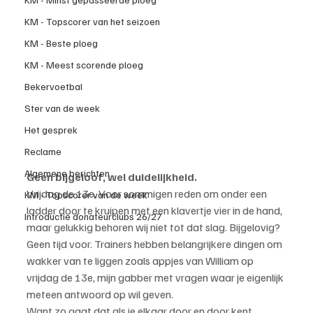
KM - Topscorer van het seizoen
KM - Beste ploeg
KM - Meest scorende ploeg
Bekervoetbal
Ster van de week
Het gesprek
Reclame
Algemene berichten
Geen bijgeloof, wel duidelijkheid.
Vrijdag de 13e. Voor sommigen reden om onder een 
KM - Topscorer van de week
ladder door te kruipen met een klavertje vier in de hand, 
Introductie donateurclubs 26/27
maar gelukkig behoren wij niet tot dat slag. Bijgelovig? 
Geen tijd voor. Trainers hebben belangrijkere dingen om 
wakker van te liggen zoals appjes van William op 
vrijdag de 13e, mijn gabber met vragen waar je eigenlijk 
meteen antwoord op wil geven.
Want zo gaat dat als je elkaar door en door kent. 