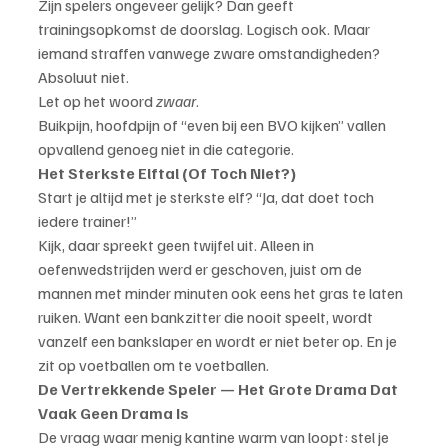
Zijn spelers ongeveer gelijk? Dan geeft 
trainingsopkomst de doorslag. Logisch ook. Maar 
iemand straffen vanwege zware omstandigheden? 
Absoluut niet.
Let op het woord 
zwaar
.
Buikpijn, hoofdpijn of “even bij een BVO kijken” vallen 
opvallend genoeg niet in die categorie.
Het Sterkste Elftal (Of Toch Niet?)
Start je altijd met je sterkste elf? “Ja, dat doet toch 
iedere trainer!”
Kijk, daar spreekt geen twijfel uit. Alleen in 
oefenwedstrijden werd er geschoven, juist om de 
mannen met minder minuten ook eens het gras te laten 
ruiken. Want een bankzitter die nooit speelt, wordt 
vanzelf een bankslaper en wordt er niet beter op. En je 
zit op voetballen om te voetballen.
De Vertrekkende Speler — Het Grote Drama Dat 
Vaak Geen Drama Is
De vraag waar menig kantine warm van loopt: stel je 