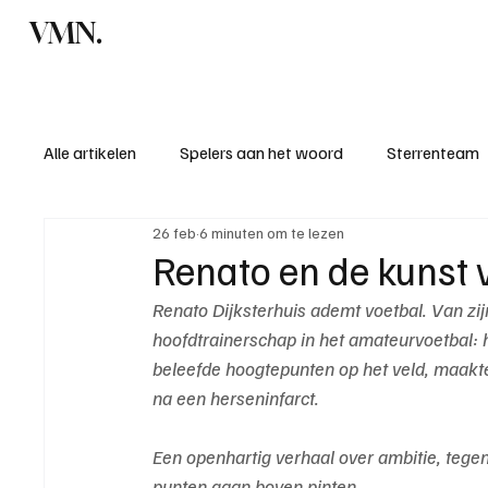
VMN.
Home
C
Alle artikelen
Spelers aan het woord
Sterrenteam
26 feb
6 minuten om te lezen
Standen & uitslagen
KM - Meest sportieve ploeg
Renato en de kunst
Renato Dijksterhuis ademt voetbal. Van zij
KM - Meest scorende ploeg
Bekervoetbal
S
hoofdtrainerschap in het amateurvoetbal: he
beleefde hoogtepunten op het veld, maakte 
na een herseninfarct. 
Introductie donateurclubs 26/27
Een openhartig verhaal over ambitie, tegen
punten gaan boven pinten.