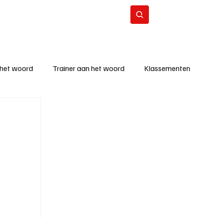
Contact
Abonneer
 het woord
Trainer aan het woord
Klassementen
eizoen
KM - Beste ploeg
richten
KM - Topscorer van de week