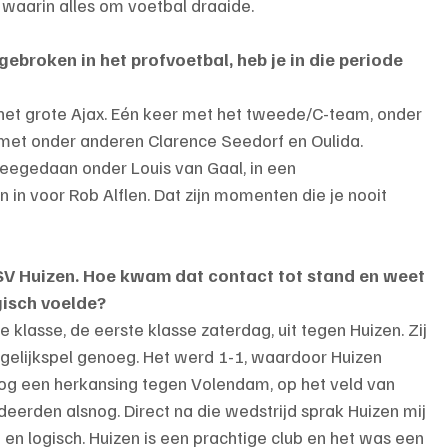
 waarin alles om voetbal draaide.
gebroken in het profvoetbal, heb je in die periode 
t grote Ajax. Eén keer met het tweede/C-team, onder 
met onder anderen Clarence Seedorf en Oulida. 
eegedaan onder Louis van Gaal, in een 
n in voor Rob Alflen. Dat zijn momenten die je nooit 
SV Huizen. Hoe kwam dat contact tot stand en weet 
gisch voelde?
 klasse, de eerste klasse zaterdag, uit tegen Huizen. Zij 
elijkspel genoeg. Het werd 1-1, waardoor Huizen 
og een herkansing tegen Volendam, op het veld van 
eerden alsnog. Direct na die wedstrijd sprak Huizen mij 
en logisch. Huizen is een prachtige club en het was een 