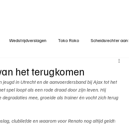
ategorieën
Donateurclubs
Sponsoren
Partners
Stichting MZS
Wedstrijdverslagen
Toko Roko
Scheidsrechter aan
KM - Minst gepasseerde ploeg
KM - Topscorer van het s
 van het terugkomen
n jeugd in Utrecht en de aanvoerdersband bij Ajax tot het 
ter van de week
Het gesprek
Reclame
Algemene be
t spel loopt als een rode draad door zijn leven. Hij 
degradaties mee, groeide als trainer én vocht zich terug 
slag, clubliefde en waarom voor Renato nog altijd geldt: 