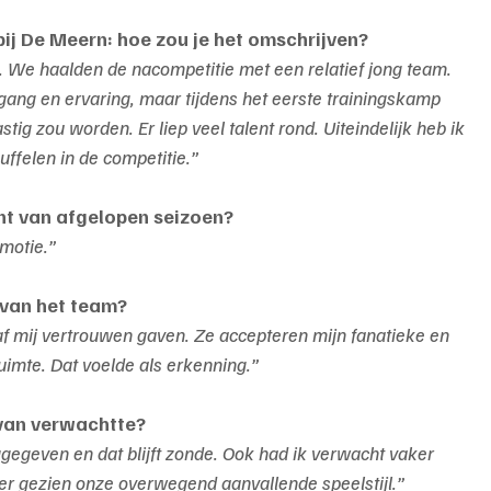
 bij De Meern: hoe zou je het omschrijven?
. We haalden de nacompetitie met een relatief jong team. 
ang en ervaring, maar tijdens het eerste trainingskamp 
stig zou worden. Er liep veel talent rond. Uiteindelijk heb ik 
ffelen in de competitie.”
t van afgelopen seizoen?
omotie.”
 van het team?
f mij vertrouwen gaven. Ze accepteren mijn fanatieke en 
imte. Dat voelde als erkenning.”
rvan verwachtte?
geven en dat blijft zonde. Ook had ik verwacht vaker 
eker gezien onze overwegend aanvallende speelstijl.”