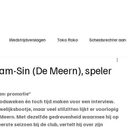
ategorieën
Donateurclubs
Sponsoren
Partners
Stichting MZS
Wedstrijdverslagen
Toko Roko
Scheidsrechter aan
KM - Minst gepasseerde ploeg
KM - Topscorer van het s
Sam-Sin (De Meern), speler
ter van de week
Het gesprek
Reclame
Algemene be
n: promotie”
odsweken én toch tijd maken voor een interview. 
elijksbootje, maar veel stilzitten lijkt er voorlopig 
e Meern. Met dezelfde gedrevenheid waarmee hij op 
eerste seizoen bij de club, vertelt hij over zijn 