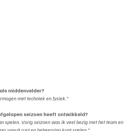
t als middenvelder?
rmogen met techniek en fysiek.”
 afgelopen seizoen heeft ontwikkeld?
an spelen. Vorig seizoen was ik veel bezig met het team en 
eer vanuit rust en beheersing kunt spelen.”