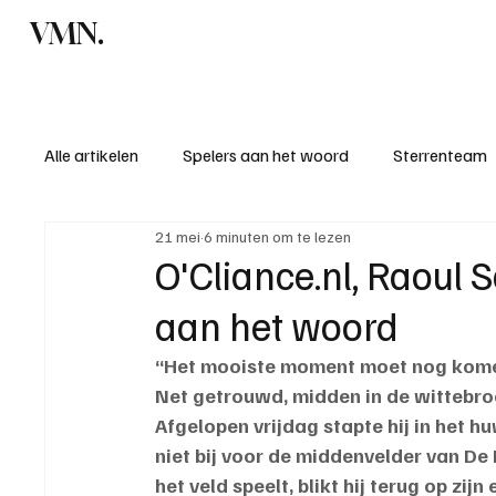
VMN.
Home
C
Alle artikelen
Spelers aan het woord
Sterrenteam
21 mei
6 minuten om te lezen
Standen & uitslagen
KM - Meest sportieve ploeg
O'Cliance.nl, Raoul 
aan het woord
KM - Meest scorende ploeg
Bekervoetbal
S
“Het mooiste moment moet nog kome
Net getrouwd, midden in de wittebro
Introductie donateurclubs 26/27
Afgelopen vrijdag stapte hij in het huw
niet bij voor de middenvelder van D
het veld speelt, blikt hij terug op zijn 