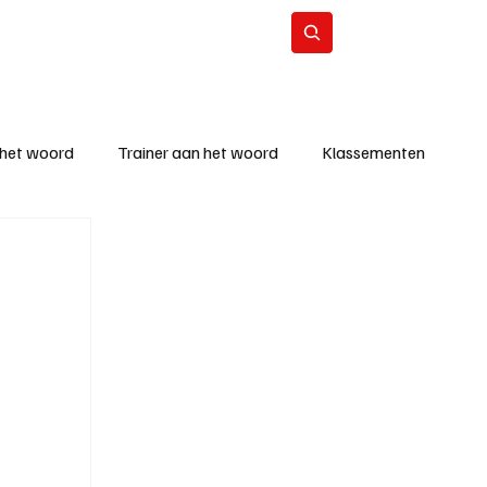
Contact
Abonneer
 het woord
Trainer aan het woord
Klassementen
eizoen
KM - Beste ploeg
richten
KM - Topscorer van de week