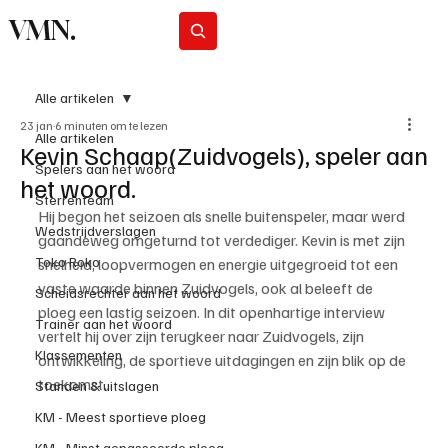
VMN.
Abonneer
Alle artikelen
23 jan
6 minuten om te lezen
Alle artikelen
Kevin Schaap(Zuidvogels), speler aan
Spelers aan het woord
het woord.
Sterrenteam
Hij begon het seizoen als snelle buitenspeler, maar werd 
Wedstrijdverslagen
gaandeweg omgeturnd tot verdediger. Kevin is met zijn 
Toko Roko
snelheid, loopvermogen en energie uitgegroeid tot een 
vaste waarde binnen Zuidvogels, ook al beleeft de 
Scheidsrechter aan het woord
ploeg een lastig seizoen. In dit openhartige interview 
Trainer aan het woord
vertelt hij over zijn terugkeer naar Zuidvogels, zijn 
Klassementen
ontwikkeling, de sportieve uitdagingen en zijn blik op de 
toekomst.
Standen & uitslagen
KM - Meest sportieve ploeg
KM - Minst gepasseerde ploeg