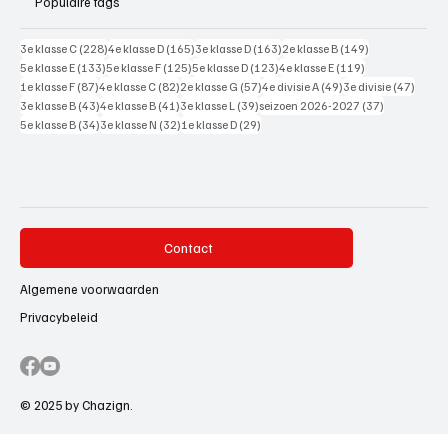
Populaire tags
228 posts
165 posts
163 posts
149 posts
3e klasse C
(228)
4e klasse D
(165)
3e klasse D
(163)
2e klasse B
(149)
133 posts
125 posts
123 posts
119 posts
5e klasse E
(133)
5e klasse F
(125)
5e klasse D
(123)
4e klasse E
(119)
87 posts
82 posts
57 posts
49 posts
47 pos
1e klasse F
(87)
4e klasse C
(82)
2e klasse G
(57)
4e divisie A
(49)
3e divisie
(47)
43 posts
41 posts
39 posts
37 posts
3e klasse B
(43)
4e klasse B
(41)
3e klasse L
(39)
seizoen 2026-2027
(37)
34 posts
32 posts
29 posts
5e klasse B
(34)
3e klasse N
(32)
1e klasse D
(29)
Contact
Algemene voorwaarden
Privacybeleid
© 2025 by Chazign.