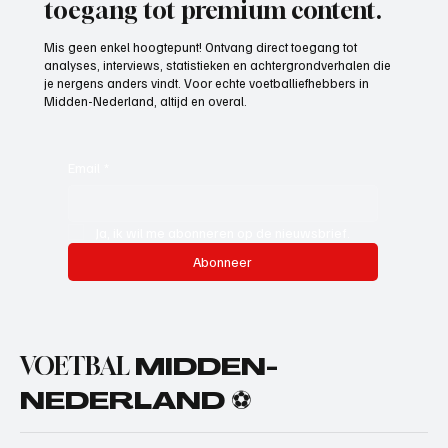
toegang tot premium content.
Mis geen enkel hoogtepunt! Ontvang direct toegang tot
analyses, interviews, statistieken en achtergrondverhalen die
je nergens anders vindt. Voor echte voetballiefhebbers in
Midden-Nederland, altijd en overal.
Email
*
Ja, ik wil me abonneren op de nieuwsbrief.
Abonneer
VOETBAL
MIDDEN-
NEDERLAND ⚽