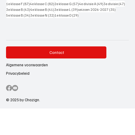
87 posts
82 posts
57 posts
49 posts
47 pos
1e klasse F
(87)
4e klasse C
(82)
2e klasse G
(57)
4e divisie A
(49)
3e divisie
(47)
43 posts
41 posts
39 posts
35 posts
3e klasse B
(43)
4e klasse B
(41)
3e klasse L
(39)
seizoen 2026-2027
(35)
34 posts
32 posts
29 posts
5e klasse B
(34)
3e klasse N
(32)
1e klasse D
(29)
Contact
Algemene voorwaarden
Privacybeleid
© 2025 by Chazign.