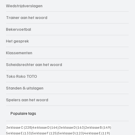
Wedstrijdverslagen
Trainer aan het woord
Bekervoetbal
Het gesprek
Klassementen
Scheidsrechter aan het woord
Toko Roko TOTO
Standen & uitslagen
Spelers aan het woord
Populaire tags
228 posts
164 posts
163 posts
149 posts
3e klasse C
(228)
4e klasse D
(164)
3e klasse D
(163)
2e klasse B
(149)
133 posts
125 posts
123 posts
119 posts
5e klasse E
(133)
5e klasse F
(125)
5e klasse D
(123)
4e klasse E
(119)