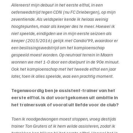
Allereerst mijn debuut in het eerste elftal, in een 
oefenwedstrijd tegen CDN (nu FC Driebergen), op mijn 
zeventiende. Als veldspeler kende ik helaas weinig 
hoogtepunten, maar als keeper des te meer. Hoewel ik 
niet speelde, eindigden we in mijn eerste seizoen als 
keeper (2015/2016) gelijk met Candia’99, waardoor er 
een beslissingswedstrijd om het kampioenschap 
gespeeld moest worden. Op neutraal terrein in Maarn 
wonnen we met 1-0 door een doelpunt in de 90e minuut. 
Ook het kampioenschap met het tweede elftal een jaar 
later, toen ik alles speelde, was een prachtig moment.
Tegenwoordig ben je assistent-trainer van het 
eerste elftal. Is dat voortgekomen uit ambitie in 
het trainersvak of vooral uit liefde voor de club?
Toen ik noodgedwongen moest stoppen, vroeg destijds 
trainer Ton Gruters of ik hem wilde assisteren, zodat ik 