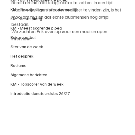
bereid om nét dat stapje extra te zetten. In een tijd 
KM - Topscorer van het seizoen
waarin vrijwilligers steeds moeilijker te vinden zijn, is het 
mooi om te zien dat echte clubmensen nog altijd 
KM - Beste ploeg
bestaan.
KM - Meest scorende ploeg
We zochten Erik even op voor een mooi en open 
Bekervoetbal
interview.
Ster van de week
Het gesprek
Reclame
Algemene berichten
KM - Topscorer van de week
Introductie donateurclubs 26/27