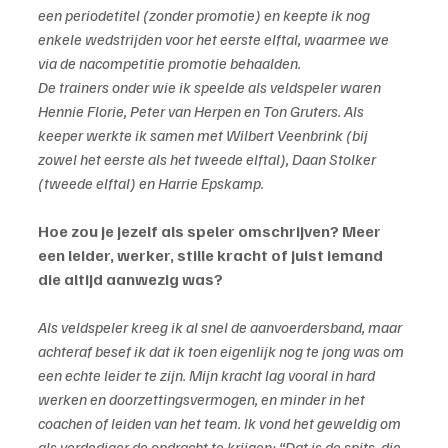
een periodetitel (zonder promotie) en keepte ik nog 
enkele wedstrijden voor het eerste elftal, waarmee we 
via de nacompetitie promotie behaalden.
De trainers onder wie ik speelde als veldspeler waren 
Hennie Florie, Peter van Herpen en Ton Gruters. Als 
keeper werkte ik samen met Wilbert Veenbrink (bij 
zowel het eerste als het tweede elftal), Daan Stolker 
(tweede elftal) en Harrie Epskamp.
Hoe zou je jezelf als speler omschrijven? Meer 
een leider, werker, stille kracht of juist iemand 
die altijd aanwezig was?
Als veldspeler kreeg ik al snel de aanvoerdersband, maar 
achteraf besef ik dat ik toen eigenlijk nog te jong was om 
een echte leider te zijn. Mijn kracht lag vooral in hard 
werken en doorzettingsvermogen, en minder in het 
coachen of leiden van het team. Ik vond het geweldig om 
als verdediger de opdracht te krijgen: “Dat is de spits, die 