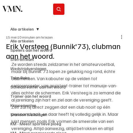
VMN.
Abonneer
Alle artikelen
15 mei
10 minuten om te lezen
Alle artikelen
Erik Versteeg (Bunnik'73), clubman
Spelers aan het woord
aan het woord.
Sterrenteam
Ze worden steeds zeldzamer in het amateurvoetbal, 
Wedstrijdverslagen
maar bij Bunnik'73 lopen ze gelukkig nog rond, échte 
Toko Roko
clubmensen. Van kabouter op de velden tot 
seniorenspeler, van assistent-trainer tot manusje-van-
Scheidsrechter aan het woord
alles achter de schermen. Erik Versteeg is zo iemand die 
Trainer aan het woord
al jarenlang zijn hart en ziel aan de vereniging geeft.
Klassementen
Zelf zal hij direct zeggen dat een club nooit op één 
persoon draait, en daar heeft hij volledig gelijk in. Maar 
Standen & uitslagen
juist mensen zoals Erik vormen de smeerolie van een 
KM - Meest sportieve ploeg
vereniging. Altijd aanwezig, altijd betrokken en altijd 
KM - Minst gepasseerde ploeg