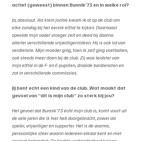
actief (geweest) binnen Bunnik’73 en in welke rol?
Ja, absoluut. Als klein jochie kwam ik al op de club om 
elke zondag bij het eerste elftal te kijken. Daarnaast 
speelde mijn vader vroeger zelf en deed hij daarna 
allerlei verschillende vrijwilligerstaken. Hij is ook lid van 
verdienste. Mijn moeder ging, toen ik zelf ging voetballen, 
ook steeds meer doen bij de club. Zij was leidster van 
mijn elftal in de F- en E-pupillen, draaide bardiensten en 
zat in verschillende commissies.
Jij bent echt een kind van de club. Wat maakt dat 
gevoel van “dit is mijn club” zo sterk bij jou?
Het gevoel dat Bunnik’73 écht mijn club is, komt voort uit 
de vele jaren die ik hier heb doorgebracht, zowel als 
speler, vrijwilliger en supporter. Het is de warme, 
persoonlijke sfeer waarin iedereen elkaar kent en met 
respect behandelt. De hechte verbondenheid tussen 