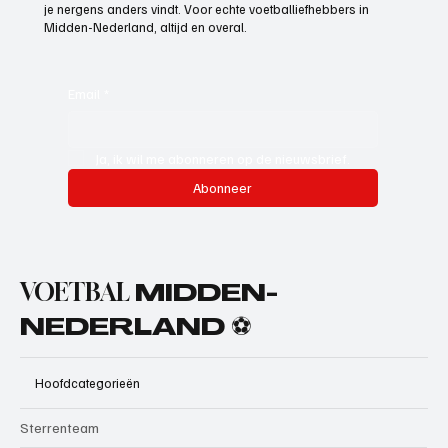
je nergens anders vindt. Voor echte voetballiefhebbers in
Midden-Nederland, altijd en overal.
Email
*
Ja, ik wil me abonneren op de nieuwsbrief.
Abonneer
VOETBAL
MIDDEN-
NEDERLAND ⚽
Hoofdcategorieën
Sterrenteam