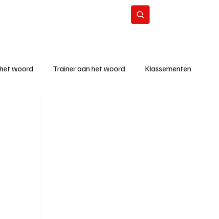
Contact
Abonneer
 het woord
Trainer aan het woord
Klassementen
eizoen
KM - Beste ploeg
richten
KM - Topscorer van de week