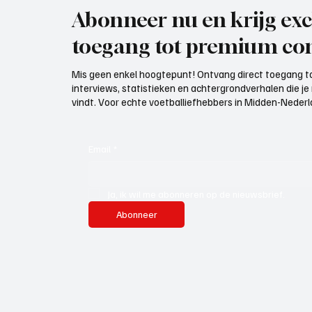
Abonneer nu en krijg exc
toegang tot premium con
Mis geen enkel hoogtepunt! Ontvang direct toegang to
interviews, statistieken en achtergrondverhalen die j
vindt. Voor echte voetballiefhebbers in Midden-Nederlan
Email
*
Ja, ik wil me abonneren op de nieuwsbrief.
Abonneer