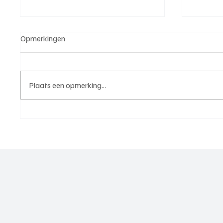
Opmerkingen
Plaats een opmerking...
Gerard van der Werff,
Rob van
voorzitter AFC Quick 1890, aan
gesprek
het woord