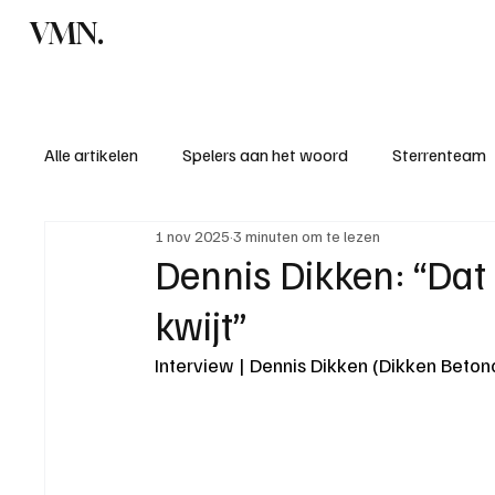
VMN.
Home
C
Alle artikelen
Spelers aan het woord
Sterrenteam
1 nov 2025
3 minuten om te lezen
Standen & uitslagen
KM - Meest sportieve ploeg
Dennis Dikken: “Dat 
kwijt”
KM - Meest scorende ploeg
Bekervoetbal
S
Interview | Dennis Dikken (Dikken Beto
Introductie donateurclubs 26/27