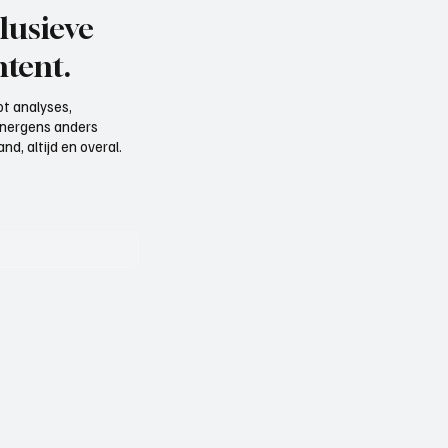
lusieve
tent.
t analyses,
e nergens anders
d, altijd en overal.