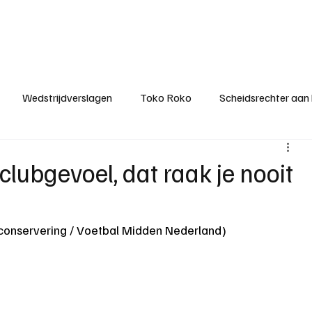
ategorieën
Donateurclubs
Sponsoren
Partners
Stichting MZS
Wedstrijdverslagen
Toko Roko
Scheidsrechter aan
KM - Minst gepasseerde ploeg
KM - Topscorer van het s
clubgevoel, dat raak je nooit
ter van de week
Het gesprek
Reclame
Algemene be
nconservering / Voetbal Midden Nederland)