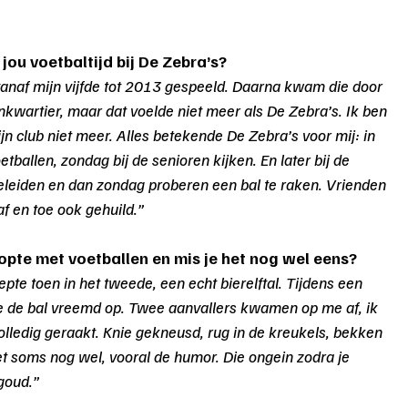
 jou voetbaltijd bij De Zebra’s?
vanaf mijn vijfde tot 2013 gespeeld. Daarna kwam die door 
wartier, maar dat voelde niet meer als De Zebra’s. Ik ben 
 club niet meer. Alles betekende De Zebra’s voor mij: in 
tballen, zondag bij de senioren kijken. En later bij de 
geleiden en dan zondag proberen een bal te raken. Vrienden 
f en toe ook gehuild.”
te met voetballen en mis je het nog wel eens?
epte toen in het tweede, een echt bierelftal. Tijdens een 
de de bal vreemd op. Twee aanvallers kwamen op me af, ik 
lledig geraakt. Knie gekneusd, rug in de kreukels, bekken 
et soms nog wel, vooral de humor. Die ongein zodra je 
goud.”