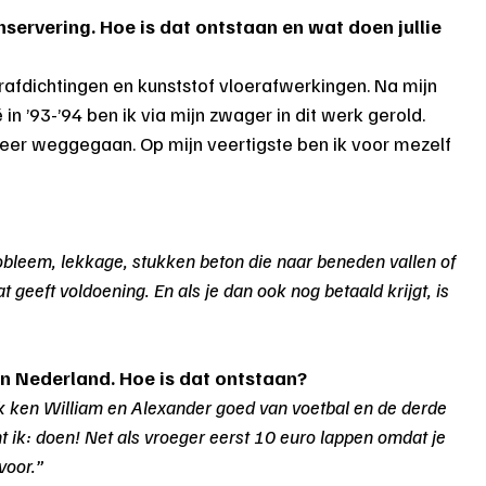
servering. Hoe is dat ontstaan en wat doen jullie 
rafdichtingen en kunststof vloerafwerkingen. Na mijn 
ë in ’93-’94 ben ik via mijn zwager in dit werk gerold. 
er weggegaan. Op mijn veertigste ben ik voor mezelf 
bleem, lekkage, stukken beton die naar beneden vallen of 
t geeft voldoening. En als je dan ook nog betaald krijgt, is 
en Nederland. Hoe is dat ontstaan?
 Ik ken William en Alexander goed van voetbal en de derde 
cht ik: doen! Net als vroeger eerst 10 euro lappen omdat je 
voor.”