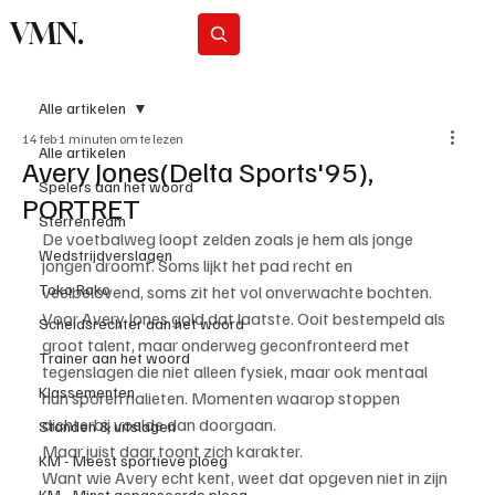
VMN.
Abonneer
Alle artikelen
14 feb
1 minuten om te lezen
Alle artikelen
Avery Jones(Delta Sports'95),
Spelers aan het woord
PORTRET
Sterrenteam
De voetbalweg loopt zelden zoals je hem als jonge 
Wedstrijdverslagen
jongen droomt. Soms lijkt het pad recht en 
Toko Roko
veelbelovend, soms zit het vol onverwachte bochten. 
Voor Avery Jones gold dat laatste. Ooit bestempeld als 
Scheidsrechter aan het woord
groot talent, maar onderweg geconfronteerd met 
Trainer aan het woord
tegenslagen die niet alleen fysiek, maar ook mentaal 
Klassementen
hun sporen nalieten. Momenten waarop stoppen 
dichterbij voelde dan doorgaan.
Standen & uitslagen
Maar juist daar toont zich karakter.
KM - Meest sportieve ploeg
Want wie Avery echt kent, weet dat opgeven niet in zijn 
KM - Minst gepasseerde ploeg