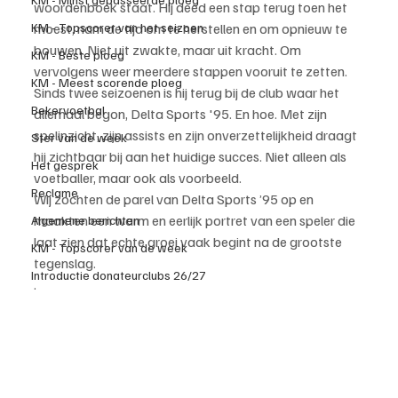
woordenboek staat. Hij deed een stap terug toen het 
KM - Topscorer van het seizoen
moest, nam de tijd om te herstellen en om opnieuw te 
bouwen. Niet uit zwakte, maar uit kracht. Om 
KM - Beste ploeg
vervolgens weer meerdere stappen vooruit te zetten.
KM - Meest scorende ploeg
Sinds twee seizoenen is hij terug bij de club waar het 
Bekervoetbal
allemaal begon, Delta Sports '95. En hoe. Met zijn 
spelinzicht, zijn assists en zijn onverzettelijkheid draagt 
Ster van de week
hij zichtbaar bij aan het huidige succes. Niet alleen als 
Het gesprek
voetballer, maar ook als voorbeeld.
Reclame
Wij zochten de parel van Delta Sports ’95 op en 
maakten een warm en eerlijk portret van een speler die 
Algemene berichten
laat zien dat echte groei vaak begint na de grootste 
KM - Topscorer van de week
tegenslag.
Introductie donateurclubs 26/27
.