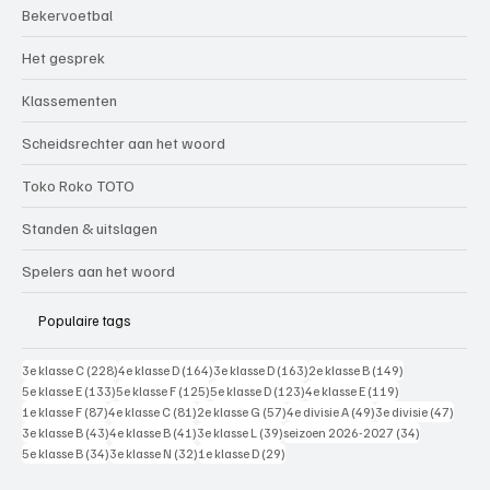
Bekervoetbal
Het gesprek
Klassementen
Scheidsrechter aan het woord
Toko Roko TOTO
Standen & uitslagen
Spelers aan het woord
Populaire tags
228 posts
164 posts
163 posts
149 posts
3e klasse C
(228)
4e klasse D
(164)
3e klasse D
(163)
2e klasse B
(149)
133 posts
125 posts
123 posts
119 posts
5e klasse E
(133)
5e klasse F
(125)
5e klasse D
(123)
4e klasse E
(119)
87 posts
81 posts
57 posts
49 posts
47 pos
1e klasse F
(87)
4e klasse C
(81)
2e klasse G
(57)
4e divisie A
(49)
3e divisie
(47)
43 posts
41 posts
39 posts
34 posts
3e klasse B
(43)
4e klasse B
(41)
3e klasse L
(39)
seizoen 2026-2027
(34)
34 posts
32 posts
29 posts
5e klasse B
(34)
3e klasse N
(32)
1e klasse D
(29)