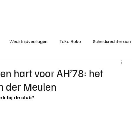
ategorieën
Donateurclubs
Sponsoren
Partners
Stichting MZS
Wedstrijdverslagen
Toko Roko
Scheidsrechter aan
KM - Minst gepasseerde ploeg
KM - Topscorer van het s
 en hart voor AH’78: het
an der Meulen
ter van de week
Het gesprek
Reclame
Algemene be
rk bij de club”