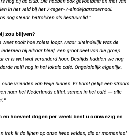
s nog bij de club. Die hebben ook gevoetbald en met van 
en in het veld bij het 7-tegen-7-eindejaarstoernooi. 
ens nog steeds betrokken als bestuurslid."
ij zou blijven?
e weet nooit hoe zoiets loopt. Maar uiteindelijk was de 
iedereen bij elkaar bleef. Een groot deel van die groep 
aar er is wel wat veranderd hoor. Destijds hadden we nog 
erde helft nog in het lokale café. Ongelofelijk eigenlijk.
 oude vrienden van Feije binnen. Er komt gelijk een stroom 
 naar het Nederlands elftal, samen in het café — alle 
’."
h en hoeveel dagen per week bent u aanwezig en 
n trek ik de lijnen op onze twee velden, die er momenteel 