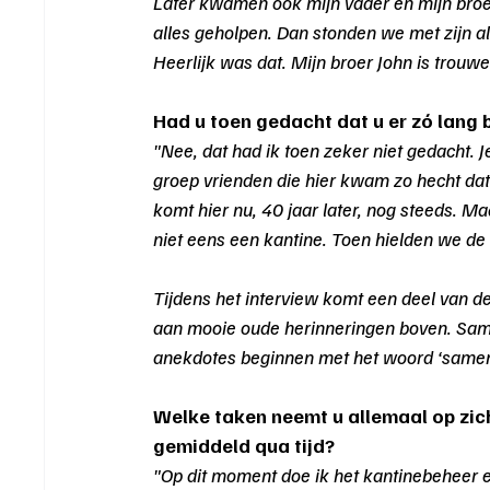
Later kwamen ook mijn vader en mijn broer
alles geholpen. Dan stonden we met zijn all
Heerlijk was dat. Mijn broer John is trouw
Had u toen gedacht dat u er zó lang b
"Nee, dat had ik toen zeker niet gedacht. J
groep vrienden die hier kwam zo hecht dat 
komt hier nu, 40 jaar later, nog steeds. M
niet eens een kantine. Toen hielden we de d
Tijdens het interview komt een deel van de
aan mooie oude herinneringen boven. Samen
anekdotes beginnen met het woord ‘samen
Welke taken neemt u allemaal op zic
gemiddeld qua tijd?
"Op dit moment doe ik het kantinebeheer e