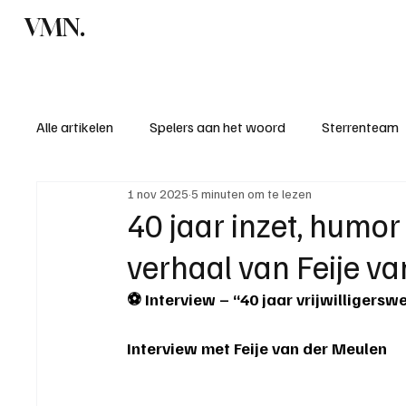
VMN.
Home
C
Alle artikelen
Spelers aan het woord
Sterrenteam
1 nov 2025
5 minuten om te lezen
Standen & uitslagen
KM - Meest sportieve ploeg
40 jaar inzet, humor
verhaal van Feije v
KM - Meest scorende ploeg
Bekervoetbal
S
⚽ Interview – “40 jaar vrijwilligerswe
Introductie donateurclubs 26/27
Interview met Feije van der Meulen