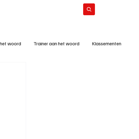
Contact
Abonneer
 het woord
Trainer aan het woord
Klassementen
eizoen
KM - Beste ploeg
richten
KM - Topscorer van de week