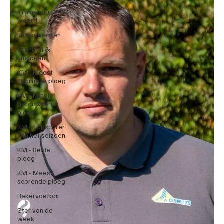
Trainer aan het
woord
Klassementen
Standen &
uitslagen
KM - Meest
sportieve ploeg
KM - Minst
gepasseerde
ploeg
KM - Topscorer
van het seizoen
KM - Beste
ploeg
KM - Meest
scorende ploeg
Bekervoetbal
Ster van de
week