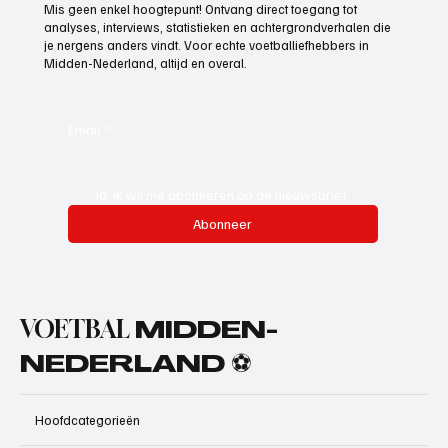
Abonneer nu en krijg exclusieve
toegang tot premium content.
Mis geen enkel hoogtepunt! Ontvang direct toegang tot
analyses, interviews, statistieken en achtergrondverhalen die
je nergens anders vindt. Voor echte voetballiefhebbers in
Midden-Nederland, altijd en overal.
Email
*
Ja, ik wil me abonneren op de nieuwsbrief.
Abonneer
VOETBAL
MIDDEN-