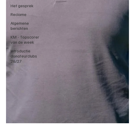
Het gesprek
Reclame
Algemene
berichten
KM - Topscorer
van de week
Introductie
donateurclubs
26/27