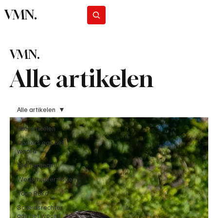
VMN.
Abonneer
VMN.
Alle artikelen
Alle artikelen
Alle artikelen
Spelers aan het
woord
Sterrenteam
Wedstrijdverslagen
Toko Roko
Scheidsrechter
aan het woord