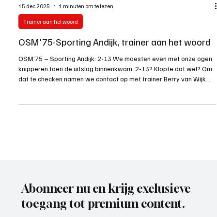
15 dec 2025
1 minuten om te lezen
Trainer aan het woord
OSM'75-Sporting Andijk, trainer aan het woord
OSM’75 – Sporting Andijk: 2-13 We moesten even met onze ogen
knipperen toen de uitslag binnenkwam. 2-13? Klopte dat wel? Om
dat te checken namen we contact op met trainer Berry van Wijk.
“Ja, helaas klopt de uitslag. We misten vandaag behoorlijk wat
spelers door pijntjes, vakantie en andere afwezigheid, dat is
natuurlijk geen ideaal uitgangspunt, maar dat mag nooit als
volledig excuus gelden. In het begin leek het echt een leuke
voetbaldag te worden. Twee ploegen die wilden v