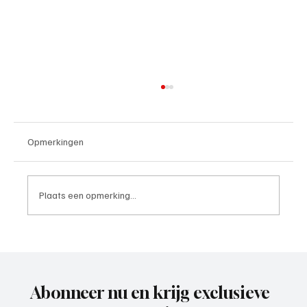
Opmerkingen
Plaats een opmerking...
VVZ '49, ooit acterend op een mooi en hoog
niveau, is weer voorzichtig aan het
opkrabbelen.
Abonneer nu en krijg exclusieve