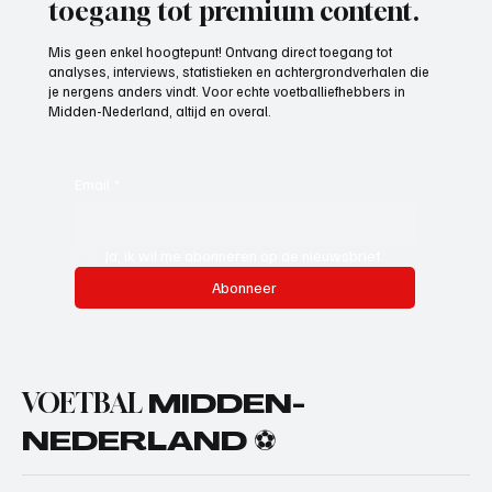
toegang tot premium content.
Mis geen enkel hoogtepunt! Ontvang direct toegang tot
analyses, interviews, statistieken en achtergrondverhalen die
je nergens anders vindt. Voor echte voetballiefhebbers in
Midden-Nederland, altijd en overal.
Email
*
Ja, ik wil me abonneren op de nieuwsbrief.
Abonneer
VOETBAL
MIDDEN-
NEDERLAND ⚽