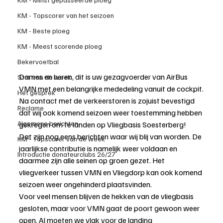
KM - Topscorer van het seizoen
KM - Beste ploeg
KM - Meest scorende ploeg
Bekervoetbal
Dames en heren, dit is uw gezagvoerder van AirBus 
Ster van de week
VMN met een belangrijke mededeling vanuit de cockpit.
Het gesprek
Na contact met de verkeerstoren is zojuist bevestigd 
Reclame
dat wij ook komend seizoen weer toestemming hebben 
Algemene berichten
gekregen om te landen op Vliegbasis Soesterberg!
Dat zijn nog eens berichten waar wij blij van worden. De 
KM - Topscorer van de week
jaarlijkse contributie is namelijk weer voldaan en 
Introductie donateurclubs 26/27
daarmee zijn alle seinen op groen gezet. Het 
vliegverkeer tussen VMN en Vliegdorp kan ook komend 
seizoen weer ongehinderd plaatsvinden.
Voor veel mensen blijven de hekken van de vliegbasis 
gesloten, maar voor VMN gaat de poort gewoon weer 
open. Al moeten we vlak voor de landing 