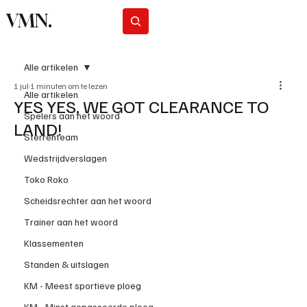
VMN.
Abonneer
Alle artikelen
1 jul
1 minuten om te lezen
Alle artikelen
YES YES, WE GOT CLEARANCE TO
Spelers aan het woord
LAND!
Sterrenteam
Wedstrijdverslagen
Toko Roko
Scheidsrechter aan het woord
Trainer aan het woord
Klassementen
Standen & uitslagen
KM - Meest sportieve ploeg
KM - Minst gepasseerde ploeg