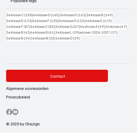
Populaire tags
228 posts
165 posts
163 posts
149 posts
3e klasse C
(228)
4e klasse D
(165)
3e klasse D
(163)
2e klasse B
(149)
133 posts
125 posts
123 posts
119 posts
5e klasse E
(133)
5e klasse F
(125)
5e klasse D
(123)
4e klasse E
(119)
87 posts
82 posts
57 posts
49 posts
47 pos
1e klasse F
(87)
4e klasse C
(82)
2e klasse G
(57)
4e divisie A
(49)
3e divisie
(47)
43 posts
41 posts
39 posts
37 posts
3e klasse B
(43)
4e klasse B
(41)
3e klasse L
(39)
seizoen 2026-2027
(37)
34 posts
32 posts
29 posts
5e klasse B
(34)
3e klasse N
(32)
1e klasse D
(29)
Contact
Algemene voorwaarden
Privacybeleid
© 2025 by Chazign.