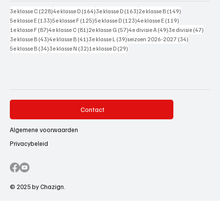
228 posts
164 posts
163 posts
149 posts
3e klasse C
(228)
4e klasse D
(164)
3e klasse D
(163)
2e klasse B
(149)
133 posts
125 posts
123 posts
119 posts
5e klasse E
(133)
5e klasse F
(125)
5e klasse D
(123)
4e klasse E
(119)
87 posts
81 posts
57 posts
49 posts
47 pos
1e klasse F
(87)
4e klasse C
(81)
2e klasse G
(57)
4e divisie A
(49)
3e divisie
(47)
43 posts
41 posts
39 posts
34 posts
3e klasse B
(43)
4e klasse B
(41)
3e klasse L
(39)
seizoen 2026-2027
(34)
34 posts
32 posts
29 posts
5e klasse B
(34)
3e klasse N
(32)
1e klasse D
(29)
Contact
Algemene voorwaarden
Privacybeleid
© 2025 by Chazign.