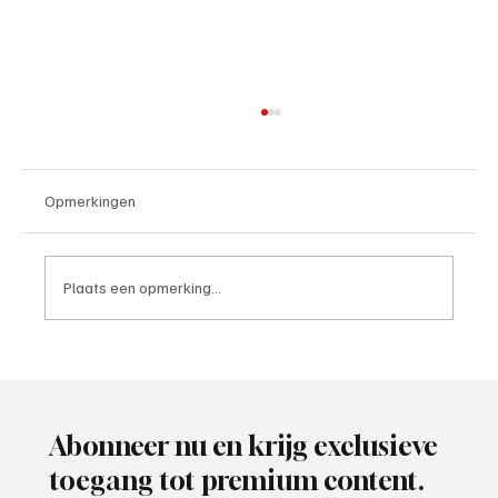
Opmerkingen
Plaats een opmerking...
VVZ '49, ooit acterend op een mooi en hoog
niveau, is weer voorzichtig aan het
opkrabbelen.
Abonneer nu en krijg exclusieve
toegang tot premium content.