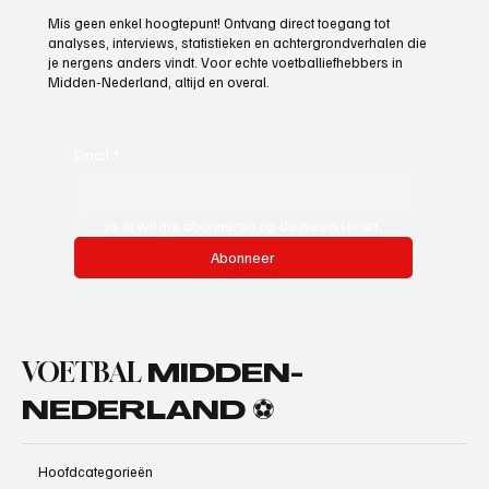
Mis geen enkel hoogtepunt! Ontvang direct toegang tot
analyses, interviews, statistieken en achtergrondverhalen die
je nergens anders vindt. Voor echte voetballiefhebbers in
Midden-Nederland, altijd en overal.
Email
*
Ja, ik wil me abonneren op de nieuwsbrief.
Abonneer
VOETBAL
MIDDEN-
NEDERLAND ⚽
Hoofdcategorieën