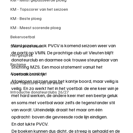
KM - Topscorer van het seizoen
KM - Beste ploeg
KM - Meest scorende ploeg
Bekervoetbal
Want jazeker, ook PVCV is komend seizoen weer van 
Ster van de week
de partij op VMN. De prachtige club uit Vleuten blijft 
Het gesprek
donateurclub en daarmee ook trouwe steunpilaar van 
Reclame
Stichting MZS. Een mooi statement vanuit het 
voetbalkoninkrijk!
Algemene berichten
Afgelopen seizoen was het kantje boord, maar veilig is 
KM - Topscorer van de week
veilig. En zo werkt het in het voetbal: de ene keer win je 
Introductie donateurclubs 26/27
met hard werken, de andere keer met een beetje geluk 
en soms met voetbal waar zelfs de tegenstander stil 
van wordt. Uiteindelijk draait het maar om één 
opdracht: boven die gevreesde rode lijn eindigen.
En dat lukte PVCV.
De boeken kunnen dus dicht, de streep is gehaald en de 