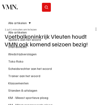
VMN.
Abonneer
Alle artikelen
1 jul
1 minuten om te lezen
Alle artikelen
Voetbalkoninkrijk Vleuten houdt
Spelers aan het woord
VMN ook komend seizoen bezig!
Sterrenteam
Wedstrijdverslagen
Toko Roko
Scheidsrechter aan het woord
Trainer aan het woord
Klassementen
Standen & uitslagen
KM - Meest sportieve ploeg
KM - Minst gepasseerde ploeg