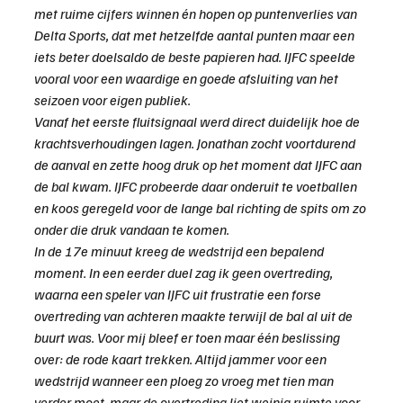
met ruime cijfers winnen én hopen op puntenverlies van 
Delta Sports, dat met hetzelfde aantal punten maar een 
iets beter doelsaldo de beste papieren had. IJFC speelde 
vooral voor een waardige en goede afsluiting van het 
seizoen voor eigen publiek.
Vanaf het eerste fluitsignaal werd direct duidelijk hoe de 
krachtsverhoudingen lagen. Jonathan zocht voortdurend 
de aanval en zette hoog druk op het moment dat IJFC aan 
de bal kwam. IJFC probeerde daar onderuit te voetballen 
en koos geregeld voor de lange bal richting de spits om zo 
onder die druk vandaan te komen.
In de 17e minuut kreeg de wedstrijd een bepalend 
moment. In een eerder duel zag ik geen overtreding, 
waarna een speler van IJFC uit frustratie een forse 
overtreding van achteren maakte terwijl de bal al uit de 
buurt was. Voor mij bleef er toen maar één beslissing 
over: de rode kaart trekken. Altijd jammer voor een 
wedstrijd wanneer een ploeg zo vroeg met tien man 
verder moet, maar de overtreding liet weinig ruimte voor 