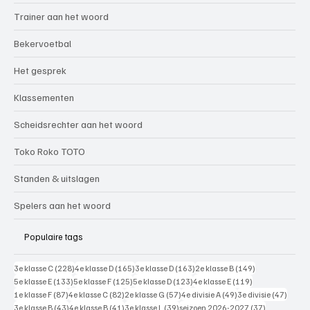
Trainer aan het woord
Bekervoetbal
Het gesprek
Klassementen
Scheidsrechter aan het woord
Toko Roko TOTO
Standen & uitslagen
Spelers aan het woord
Populaire tags
228 posts
165 posts
163 posts
149 posts
3e klasse C
(228)
4e klasse D
(165)
3e klasse D
(163)
2e klasse B
(149)
133 posts
125 posts
123 posts
119 posts
5e klasse E
(133)
5e klasse F
(125)
5e klasse D
(123)
4e klasse E
(119)
87 posts
82 posts
57 posts
49 posts
47 pos
1e klasse F
(87)
4e klasse C
(82)
2e klasse G
(57)
4e divisie A
(49)
3e divisie
(47)
43 posts
41 posts
39 posts
37 posts
3e klasse B
(43)
4e klasse B
(41)
3e klasse L
(39)
seizoen 2026-2027
(37)