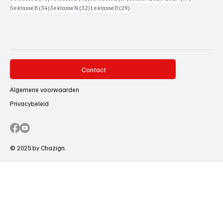
34 posts
32 posts
29 posts
5e klasse B
(34)
3e klasse N
(32)
1e klasse D
(29)
Contact
Algemene voorwaarden
Privacybeleid
© 2025 by Chazign.