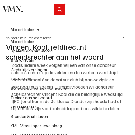
VMN.
Abonneer
Alle artikelen
25 mei
3 minuten om te lezen
Alle artikelen
Vincent Kool, refdirect.nl
Spelers aan het woord
scheidsrechter aan het woord
Sterrenteam
Zoals iedere week volgen wij één van onze donateur 
Wedstrijdverslagen
scheidsrechter op de velden en dan wel een wedstrijd 
Toko Roko
waar minimaal één donateur club bij aanwezig is en 
ook nog thuis speelt! Ditmaal vroegen wij donateur 
Scheidsrechter aan het woord
scheidsrechter Vincent Kool die de belangrijke wedstrijd 
Trainer aan het woord
IJFC-Jonathan in de 3e klasse D onder zijn hoede had of 
Klassementen
hij met ons  zijn voetbalmiddag met ons wilde te delen.
Standen & uitslagen
KM - Meest sportieve ploeg
KM - Minst gepasseerde ploeg