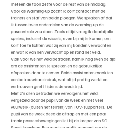
meteen de toon zette voor de rest van de middag. 
Voor de warming-up zocht ik kort contact met de 
trainers en staf van beide ploegen. We spraken af dat 
ik tussen twee onderdelen van de warming-up de 
pascontrole zou doen. Zoals altijd vroeg ik daarbij alle 
spelers, inclusief de wissels, even bij mij te komen, om 
kort toe te lichten wat zij van mij konden verwachten 
en wat ik van hen verwacht op en rond het veld.
Vlak voor we het veld betraden, nam ik nog even de tijd 
om de assistenten te spreken en de gebruikelijke 
afspraken door te nemen. Beide assistenten maakten 
een betrouwbare indruk, wat altijd prettig werkt en 
vertrouwen geeft tijdens de wedstrijd.
Met z’n allen betraden we vervolgens het veld, 
vergezeld door de pupil van de week en met veel 
vuurwerk (buiten het terrein) van TOV-supporters.  De 
pupil van de week deed de aftrap en met een paar 
fraaie passeerbewegingen liet hij de keeper van SO 
Soest kansloos. Een mooi en vrolijk moment om de 