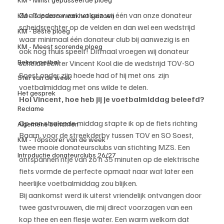
Zoals iedere week volgen wij één van onze donateur 
KM - Topscorer van het seizoen
scheidsrechter op de velden en dan wel een wedstrijd 
KM - Beste ploeg
waar minimaal één donateur club bij aanwezig is en 
KM - Meest scorende ploeg
ook nog thuis speelt! Ditmaal vroegen wij donateur 
Bekervoetbal
scheidsrechter Vincent Kool die de wedstrijd TOV-SO 
Soest onder zijn hoede had of hij met ons  zijn 
Ster van de week
voetbalmiddag met ons wilde te delen.
Het gesprek
Hoi Vincent, hoe heb jij je voetbalmiddag beleefd?
Reclame
Op een stralende middag stapte ik op de fiets richting 
Algemene berichten
Baarn, voor de streekderby tussen TOV en SO Soest, 
KM - Topscorer van de week
twee mooie donateursclubs van stichting MZS. Een 
Introductie donateurclubs 26/27
ontspannen ritje van zo’n 35 minuten op de elektrische 
fiets vormde de perfecte opmaat naar wat later een 
heerlijke voetbalmiddag zou blijken.
Bij aankomst werd ik uiterst vriendelijk ontvangen door 
twee gastvrouwen, die mij direct voorzagen van een 
kop thee en een flesje water. Een warm welkom dat 