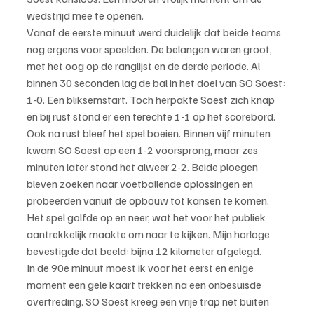
wedstrijd mee te openen.
Vanaf de eerste minuut werd duidelijk dat beide teams 
nog ergens voor speelden. De belangen waren groot, 
met het oog op de ranglijst en de derde periode. Al 
binnen 30 seconden lag de bal in het doel van SO Soest: 
1-0. Een bliksemstart. Toch herpakte Soest zich knap 
en bij rust stond er een terechte 1-1 op het scorebord.
Ook na rust bleef het spel boeien. Binnen vijf minuten 
kwam SO Soest op een 1-2 voorsprong, maar zes 
minuten later stond het alweer 2-2. Beide ploegen 
bleven zoeken naar voetballende oplossingen en 
probeerden vanuit de opbouw tot kansen te komen. 
Het spel golfde op en neer, wat het voor het publiek 
aantrekkelijk maakte om naar te kijken. Mijn horloge 
bevestigde dat beeld: bijna 12 kilometer afgelegd.
In de 90e minuut moest ik voor het eerst en enige 
moment een gele kaart trekken na een onbesuisde 
overtreding. SO Soest kreeg een vrije trap net buiten 