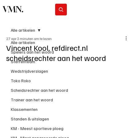
VMN.
Abonneer
Alle artikelen
27 apr
3 minuten om te lezen
Alle artikelen
Vincent Kool, refdirect.nl
Spelers aan het woord
scheidsrechter aan het woord
Sterrenteam
Wedstrijdverslagen
Toko Roko
Scheidsrechter aan het woord
Trainer aan het woord
Klassementen
Standen & uitslagen
KM - Meest sportieve ploeg
KM - Minst gepasseerde ploeg