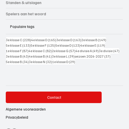
Standen & uitslagen
Spelers aan het woord
Populaire tags
228 posts
165 posts
163 posts
149 posts
3e klasse C
(228)
4e klasse D
(165)
3e klasse D
(163)
2e klasse B
(149)
133 posts
125 posts
123 posts
119 posts
5e klasse E
(133)
5e klasse F
(125)
5e klasse D
(123)
4e klasse E
(119)
87 posts
82 posts
57 posts
49 posts
47 pos
1e klasse F
(87)
4e klasse C
(82)
2e klasse G
(57)
4e divisie A
(49)
3e divisie
(47)
43 posts
41 posts
39 posts
37 posts
3e klasse B
(43)
4e klasse B
(41)
3e klasse L
(39)
seizoen 2026-2027
(37)
34 posts
32 posts
29 posts
5e klasse B
(34)
3e klasse N
(32)
1e klasse D
(29)
Contact
Algemene voorwaarden
Privacybeleid