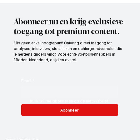
Bram v.d. Boogaard, refdirect.nl,
scheidsrechter aan het woord
Abonneer nu en krijg exclusieve
toegang tot premium content.
Mis geen enkel hoogtepunt! Ontvang direct toegang tot
analyses, interviews, statistieken en achtergrondverhalen die
je nergens anders vindt. Voor echte voetballiefhebbers in
Midden-Nederland, altijd en overal.
Email
*
Ja, ik wil me abonneren op de nieuwsbrief.
Abonneer