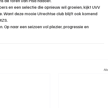
ns de toren van Pisa nadoet.
oers en een selectie die opnieuw wil groeien, kijkt UVV 
e. Want deze mooie Utrechtse club blijft ook komend 
MZS.
 Op naar een seizoen vol plezier, progressie en 
Al