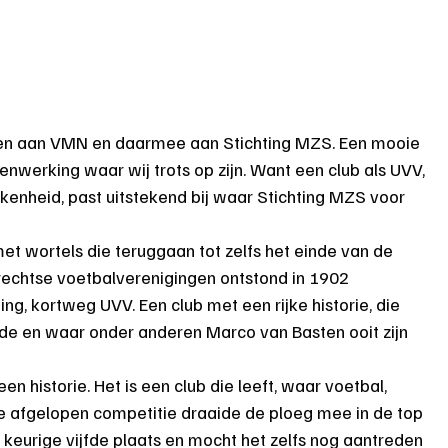
den aan VMN en daarmee aan Stichting MZS. Een mooie 
werking waar wij trots op zijn. Want een club als UVV, 
okkenheid, past uitstekend bij waar Stichting MZS voor 
et wortels die teruggaan tot zelfs het einde van de 
rechtse voetbalverenigingen ontstond in 1902 
ng, kortweg UVV. Een club met een rijke historie, die 
e en waar onder anderen Marco van Basten ooit zijn 
en historie. Het is een club die leeft, waar voetbal, 
 afgelopen competitie draaide de ploeg mee in de top 
 keurige vijfde plaats en mocht het zelfs nog aantreden 