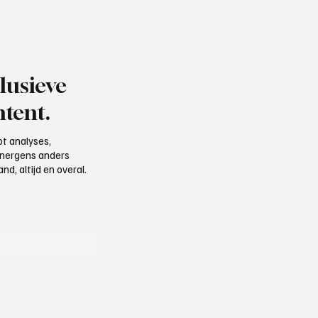
lusieve
tent.
t analyses,
e nergens anders
d, altijd en overal.