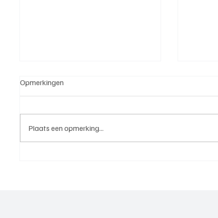
Opmerkingen
Plaats een opmerking...
Sporting’70, nog meer Utrechts
VVZ '49
vertrouwen in VMN
mooi en
voorzic
opkrab