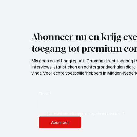
Abonneer nu en krijg exc
toegang tot premium con
Mis geen enkel hoogtepunt! Ontvang direct toegang to
interviews, statistieken en achtergrondverhalen die j
vindt. Voor echte voetballiefhebbers in Midden-Nederlan
Email
*
Ja, ik wil me abonneren op de nieuwsbrief.
Abonneer