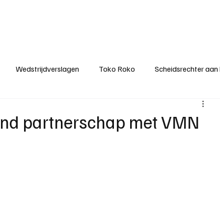
ategorieën
Donateurclubs
Sponsoren
Partners
Stichting MZS
Wedstrijdverslagen
Toko Roko
Scheidsrechter aan
KM - Minst gepasseerde ploeg
KM - Topscorer van het s
jvend partnerschap met VMN
ter van de week
Het gesprek
Reclame
Algemene be