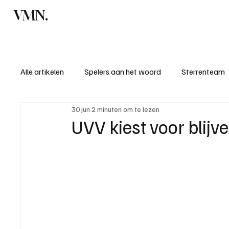
VMN.
Home
C
Alle artikelen
Spelers aan het woord
Sterrenteam
30 jun
2 minuten om te lezen
Standen & uitslagen
KM - Meest sportieve ploeg
UVV kiest voor bli
KM - Meest scorende ploeg
Bekervoetbal
S
Introductie donateurclubs 26/27