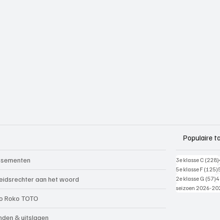
Populaire t
ssementen
3e klasse C
(228)
5e klasse F
(125)
5
eidsrechter aan het woord
2e klasse G
(57)
4
seizoen 2026-20
o Roko TOTO
nden & uitslagen