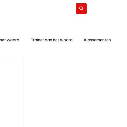
Contact
Abonneer
 het woord
Trainer aan het woord
Klassementen
eizoen
KM - Beste ploeg
richten
KM - Topscorer van de week