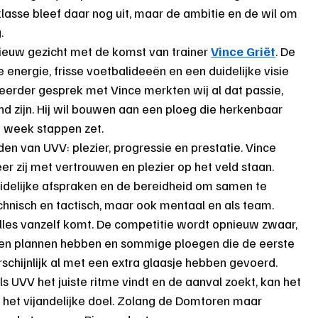
klasse bleef daar nog uit, maar de ambitie en de wil om 
.
ieuw gezicht met de komst van trainer 
Vince Griët
. De 
energie, frisse voetbalideeën en een duidelijke visie 
eerder gesprek met Vince merkten wij al dat passie, 
nd zijn. Hij wil bouwen aan een ploeg die herkenbaar 
e week stappen zet.
den van UVV: plezier, progressie en prestatie. Vince 
r zij met vertrouwen en plezier op het veld staan. 
 duidelijke afspraken en de bereidheid om samen te 
chnisch en tactisch, maar ook mentaal en als team.
lles vanzelf komt. De competitie wordt opnieuw zwaar, 
gen plannen hebben en sommige ploegen die de eerste 
chijnlijk al met een extra glaasje hebben gevoerd. 
Als UVV het juiste ritme vindt en de aanval zoekt, kan het 
 het vijandelijke doel. Zolang de Domtoren maar 