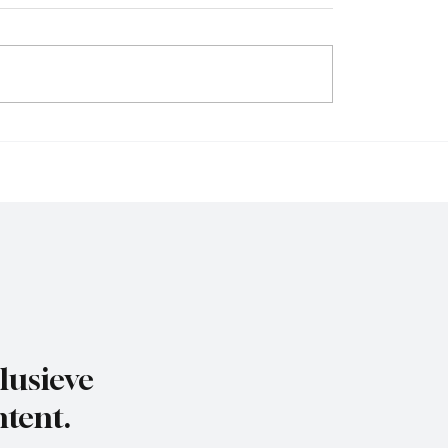
, ooit acterend op een
JOS Watergraafsmeer, a
 hoog niveau, is weer
Amsterdamse clubs wil
htig aan het
aansluiten, dan moeten
belen.
VMN toch iets goed do
lusieve
tent.