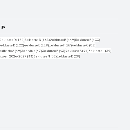
ags
228 posts
164 posts
163 posts
149 posts
133 posts
4e klasse D
(164)
3e klasse D
(163)
2e klasse B
(149)
5e klasse E
(133)
125 posts
122 posts
119 posts
87 posts
81 posts
5e klasse D
(122)
4e klasse E
(119)
1e klasse F
(87)
4e klasse C
(81)
7 posts
49 posts
47 posts
43 posts
41 posts
39 posts
e divisie A
(49)
3e divisie
(47)
3e klasse B
(43)
4e klasse B
(41)
3e klasse L
(39)
 posts
33 posts
32 posts
29 posts
eizoen 2026-2027
(33)
3e klasse N
(32)
1e klasse D
(29)