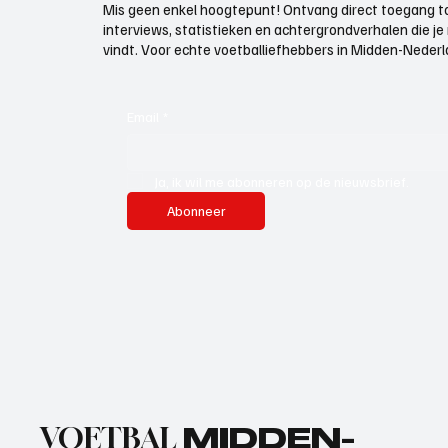
Mis geen enkel hoogtepunt! Ontvang direct toegang to
interviews, statistieken en achtergrondverhalen die j
vindt. Voor echte voetballiefhebbers in Midden-Nederlan
Email
*
Ja, ik wil me abonneren op de nieuwsbrief.
Abonneer
VOETBAL
MIDDEN-