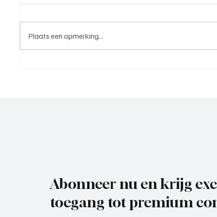
Plaats een opmerking...
Sporting’70, nog meer Utrechts
VVZ '49
vertrouwen in VMN
mooi en
voorzic
opkrab
Abonneer nu en krijg exc
toegang tot premium con