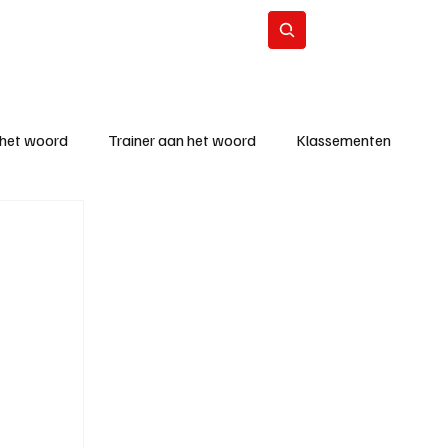
Contact
Abonneer
 het woord
Trainer aan het woord
Klassementen
eizoen
KM - Beste ploeg
richten
KM - Topscorer van de week