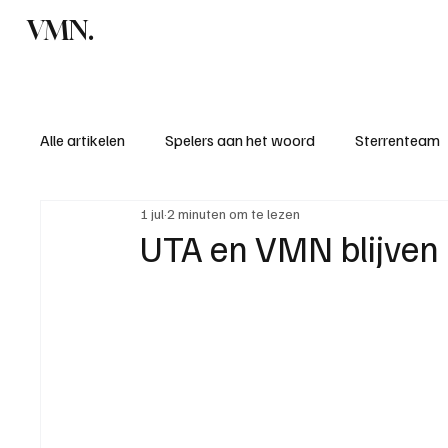
VMN.
Home
C
Alle artikelen
Spelers aan het woord
Sterrenteam
1 jul
2 minuten om te lezen
Standen & uitslagen
KM - Meest sportieve ploeg
UTA en VMN blijven 
KM - Meest scorende ploeg
Bekervoetbal
S
Introductie donateurclubs 26/27