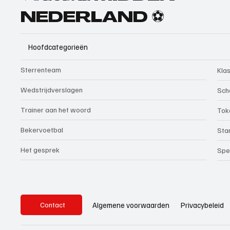
NEDERLAND ⚽
Hoofdcategorieën
Sterrenteam
Kla
Wedstrijdverslagen
Sch
Trainer aan het woord
Tok
Bekervoetbal
Sta
Het gesprek
Spe
Privacybeleid
Algemene voorwaarden
Contact