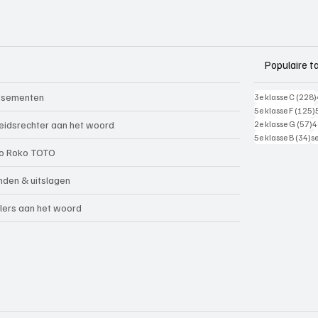
Populaire t
ssementen
3e klasse C
(228)
5e klasse F
(125)
5
eidsrechter aan het woord
2e klasse G
(57)
4
34
5e klasse B
(34)
s
o Roko TOTO
nden & uitslagen
lers aan het woord