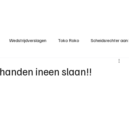
ategorieën
Donateurclubs
Sponsoren
Partners
Stichting MZS
Wedstrijdverslagen
Toko Roko
Scheidsrechter aan
KM - Minst gepasseerde ploeg
KM - Topscorer van het s
handen ineen slaan!!
ter van de week
Het gesprek
Reclame
Algemene be