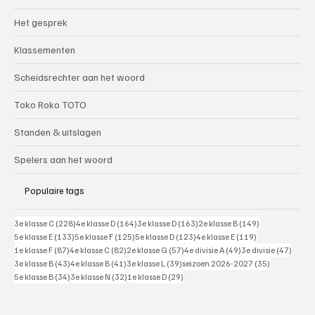
Het gesprek
Klassementen
Scheidsrechter aan het woord
Toko Roko TOTO
Standen & uitslagen
Spelers aan het woord
Populaire tags
228 posts
164 posts
163 posts
149 posts
3e klasse C
(228)
4e klasse D
(164)
3e klasse D
(163)
2e klasse B
(149)
133 posts
125 posts
123 posts
119 posts
5e klasse E
(133)
5e klasse F
(125)
5e klasse D
(123)
4e klasse E
(119)
87 posts
82 posts
57 posts
49 posts
47 pos
1e klasse F
(87)
4e klasse C
(82)
2e klasse G
(57)
4e divisie A
(49)
3e divisie
(47)
43 posts
41 posts
39 posts
35 posts
3e klasse B
(43)
4e klasse B
(41)
3e klasse L
(39)
seizoen 2026-2027
(35)
34 posts
32 posts
29 posts
5e klasse B
(34)
3e klasse N
(32)
1e klasse D
(29)