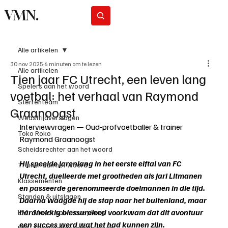
VMN.
Abonneer
Alle artikelen
30 nov 2025
6 minuten om te lezen
Alle artikelen
Tien jaar FC Utrecht, een leven lang
Spelers aan het woord
voetbal: het verhaal van Raymond
Sterrenteam
Graanoogst
Wedstrijdverslagen
Interviewvragen — Oud-profvoetballer & trainer 
Toko Roko
Raymond Graanoogst
Scheidsrechter aan het woord
Hij speelde jarenlang in het eerste elftal van FC 
Trainer aan het woord
Utrecht, duelleerde met grootheden als Jari Litmanen 
Klassementen
en passeerde gerenommeerde doelmannen in die tijd. 
Standen & uitslagen
Daarna waagde hij de stap naar het buitenland, maar 
hardnekkig blessureleed voorkwam dat dit avontuur 
KM - Meest sportieve ploeg
een succes werd wat het had kunnen zijn.
KM - Minst gepasseerde ploeg