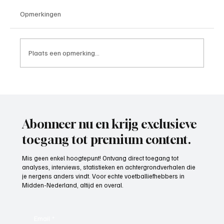
Opmerkingen
Plaats een opmerking...
Roy van Rooijen (Oranje Wit Elst), trainer
aan het woord
Abonneer nu en krijg exclusieve
toegang tot premium content.
Mis geen enkel hoogtepunt! Ontvang direct toegang tot
analyses, interviews, statistieken en achtergrondverhalen die
je nergens anders vindt. Voor echte voetballiefhebbers in
Midden-Nederland, altijd en overal.
Email
*