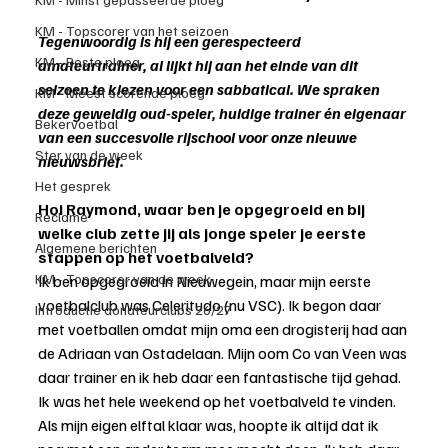
KM - Topscorer van het seizoen
Tegenwoordig is hij een gerespecteerd 
KM - Beste ploeg
amateurtrainer, al lijkt hij aan het einde van dit 
seizoen te kiezen voor een sabbatical. We spraken 
KM - Meest scorende ploeg
deze geweldig oud-speler, huidige trainer én eigenaar 
Bekervoetbal
van een succesvolle rijschool voor onze nieuwe 
Ster van de week
nieuwsbrief.
Het gesprek
Hoi Raymond, waar ben je opgegroeid en bij 
Reclame
welke club zette jij als jonge speler je eerste 
Algemene berichten
stappen op het voetbalveld?
KM - Topscorer van de week
Ik ben opgegroeid in Nieuwegein, maar mijn eerste 
voetbalclub was Celeritudo (nu VSC). Ik begon daar 
Introductie donateurclubs 26/27
met voetballen omdat mijn oma een drogisterij had aan 
de Adriaan van Ostadelaan. Mijn oom Co van Veen was 
daar trainer en ik heb daar een fantastische tijd gehad. 
Ik was het hele weekend op het voetbalveld te vinden. 
Als mijn eigen elftal klaar was, hoopte ik altijd dat ik 