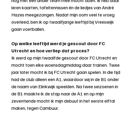
nog met een ander team mee mocht doen. Ik heb daar 
leren kaarten, tafeltennissen én de liedjes van André 
Hazes meegezongen. Nadat mijn oom veel te vroeg 
overleed, ben ik op twaalfjarige leeftijd bij Vreeswijk 
gaan voetballen.
Op welke leeftijd werd je gescout door FC 
Utrecht en hoe verliep dat proces?
Ik werd op mijn twaalfde gescout door FC Utrecht en 
mocht toen elke woensdagmiddag daar trainen. Twee 
jaar later mocht ik bij FC Utrecht gaan spelen. In die tijd 
had de club alleen een A1, waardoor wij in de B1 onder 
de naam van Elinkwijk speelden. Na twee seizoenen in 
de B1 maakte ik de stap naar de A1 en op mijn 
zeventiende mocht ik mijn debuut in het eerste elftal 
maken, tegen Cambuur.