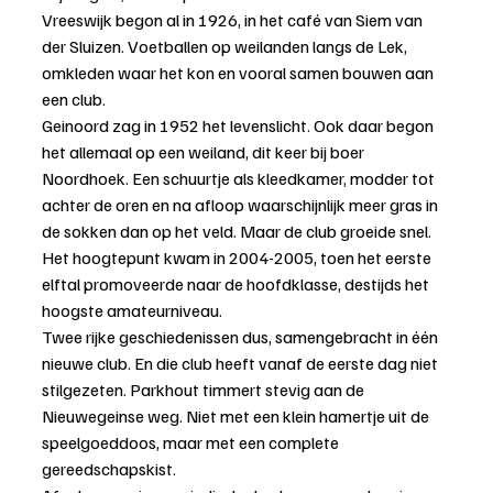
Vreeswijk begon al in 1926, in het café van Siem van 
der Sluizen. Voetballen op weilanden langs de Lek, 
omkleden waar het kon en vooral samen bouwen aan 
een club.
Geinoord zag in 1952 het levenslicht. Ook daar begon 
het allemaal op een weiland, dit keer bij boer 
Noordhoek. Een schuurtje als kleedkamer, modder tot 
achter de oren en na afloop waarschijnlijk meer gras in 
de sokken dan op het veld. Maar de club groeide snel. 
Het hoogtepunt kwam in 2004-2005, toen het eerste 
elftal promoveerde naar de hoofdklasse, destijds het 
hoogste amateurniveau.
Twee rijke geschiedenissen dus, samengebracht in één 
nieuwe club. En die club heeft vanaf de eerste dag niet 
stilgezeten. Parkhout timmert stevig aan de 
Nieuwegeinse weg. Niet met een klein hamertje uit de 
speelgoeddoos, maar met een complete 
gereedschapskist.