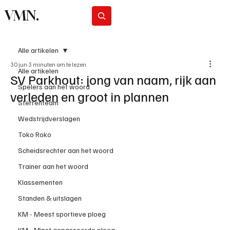
VMN.
Abonneer
Alle artikelen
30 jun
3 minuten om te lezen
Alle artikelen
SV Parkhout: jong van naam, rijk aan
Spelers aan het woord
verleden en groot in plannen
Sterrenteam
Wedstrijdverslagen
Toko Roko
Scheidsrechter aan het woord
Trainer aan het woord
Klassementen
Standen & uitslagen
KM - Meest sportieve ploeg
KM - Minst gepasseerde ploeg