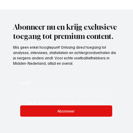
VVZ '49, ooit acterend op een mooi en hoog
niveau, is weer voorzichtig aan het
opkrabbelen.
Abonneer nu en krijg exclusieve
toegang tot premium content.
Mis geen enkel hoogtepunt! Ontvang direct toegang tot
analyses, interviews, statistieken en achtergrondverhalen die
je nergens anders vindt. Voor echte voetballiefhebbers in
Midden-Nederland, altijd en overal.
Email
*
Ja, ik wil me abonneren op de nieuwsbrief.
Abonneer