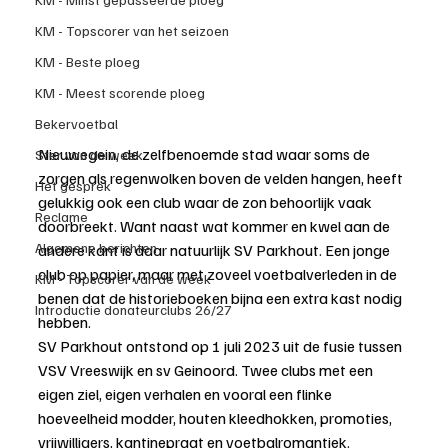
KM - Topscorer van het seizoen
KM - Beste ploeg
KM - Meest scorende ploeg
Bekervoetbal
Nieuwegein, de zelfbenoemde stad waar soms de 
Ster van de week
zorgen als regenwolken boven de velden hangen, heeft 
Het gesprek
gelukkig ook een club waar de zon behoorlijk vaak 
Reclame
doorbreekt. Want naast wat kommer en kwel aan de 
Algemene berichten
andere kant is daar natuurlijk SV Parkhout. Een jonge 
club op papier, maar met zoveel voetbalverleden in de 
KM - Topscorer van de week
benen dat de historieboeken bijna een extra kast nodig 
Introductie donateurclubs 26/27
hebben.
SV Parkhout ontstond op 1 juli 2023 uit de fusie tussen 
VSV Vreeswijk en sv Geinoord. Twee clubs met een 
eigen ziel, eigen verhalen en vooral een flinke 
hoeveelheid modder, houten kleedhokken, promoties, 
vrijwilligers, kantinepraat en voetbalromantiek.