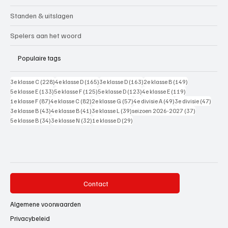
Standen & uitslagen
Spelers aan het woord
Populaire tags
228 posts
165 posts
163 posts
149 posts
3e klasse C
(228)
4e klasse D
(165)
3e klasse D
(163)
2e klasse B
(149)
133 posts
125 posts
123 posts
119 posts
5e klasse E
(133)
5e klasse F
(125)
5e klasse D
(123)
4e klasse E
(119)
87 posts
82 posts
57 posts
49 posts
47 pos
1e klasse F
(87)
4e klasse C
(82)
2e klasse G
(57)
4e divisie A
(49)
3e divisie
(47)
43 posts
41 posts
39 posts
37 posts
3e klasse B
(43)
4e klasse B
(41)
3e klasse L
(39)
seizoen 2026-2027
(37)
34 posts
32 posts
29 posts
5e klasse B
(34)
3e klasse N
(32)
1e klasse D
(29)
Contact
Algemene voorwaarden
Privacybeleid