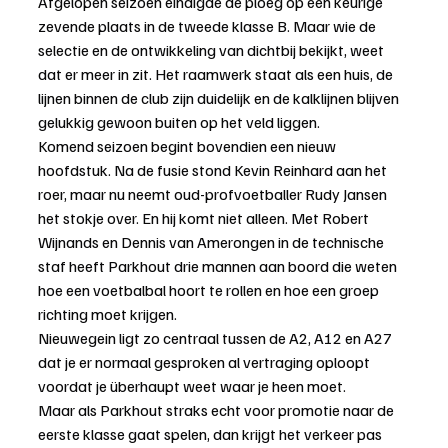
Afgelopen seizoen eindigde de ploeg op een keurige 
zevende plaats in de tweede klasse B. Maar wie de 
selectie en de ontwikkeling van dichtbij bekijkt, weet 
dat er meer in zit. Het raamwerk staat als een huis, de 
lijnen binnen de club zijn duidelijk en de kalklijnen blijven 
gelukkig gewoon buiten op het veld liggen.
Komend seizoen begint bovendien een nieuw 
hoofdstuk. Na de fusie stond Kevin Reinhard aan het 
roer, maar nu neemt oud-profvoetballer Rudy Jansen 
het stokje over. En hij komt niet alleen. Met Robert 
Wijnands en Dennis van Amerongen in de technische 
staf heeft Parkhout drie mannen aan boord die weten 
hoe een voetbalbal hoort te rollen en hoe een groep 
richting moet krijgen.
Nieuwegein ligt zo centraal tussen de A2, A12 en A27 
dat je er normaal gesproken al vertraging oploopt 
voordat je überhaupt weet waar je heen moet.
Maar als Parkhout straks echt voor promotie naar de 
eerste klasse gaat spelen, dan krijgt het verkeer pas 