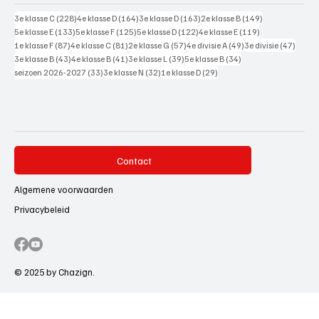
228 posts
164 posts
163 posts
149 posts
3e klasse C
(228)
4e klasse D
(164)
3e klasse D
(163)
2e klasse B
(149)
133 posts
125 posts
122 posts
119 posts
5e klasse E
(133)
5e klasse F
(125)
5e klasse D
(122)
4e klasse E
(119)
87 posts
81 posts
57 posts
49 posts
47 pos
1e klasse F
(87)
4e klasse C
(81)
2e klasse G
(57)
4e divisie A
(49)
3e divisie
(47)
43 posts
41 posts
39 posts
34 posts
3e klasse B
(43)
4e klasse B
(41)
3e klasse L
(39)
5e klasse B
(34)
33 posts
32 posts
29 posts
seizoen 2026-2027
(33)
3e klasse N
(32)
1e klasse D
(29)
Contact
Algemene voorwaarden
Privacybeleid
© 2025 by Chazign.