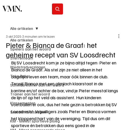
VMN.
Abonneer
Alle artikelen
3 okt 2025
3 minuten om te lezen
Alle artikelen
Pieter & Bianca de Graaf: het
Spelers aan het woord
geheime recept van SV Loosdrecht
Sterrenteam
Bij SV Loosdrecht kom je ze bijna altijd tegen: Pieter en 
Wedstrijdverslagen
Bianca de Graaf. Als stel zijn ze niet alleen in het 
Toko Roko
dagelijks leven een team, maar óók binnen de club. 
Terwijl Bianca met een glimlach klaarstaat in de 
Scheidsrechter aan het woord
kantine en/of achter de bar, vind je Pieter meestal langs 
Trainer aan het woord
de lijn of op het veld als assistent. Hun kinderen 
Klassementen
voetballen er ook, dus het hele gezin is betrokken bij SV 
Loosdrecht. Vrijwilligers zoals Pieter en Bianca vormen 
Standen & uitslagen
het kloppend hart van de vereniging. Tijd dus om dit 
KM - Meest sportieve ploeg
sportieve én betrokken duo eens goed in de 
KM - Minst gepasseerde ploeg