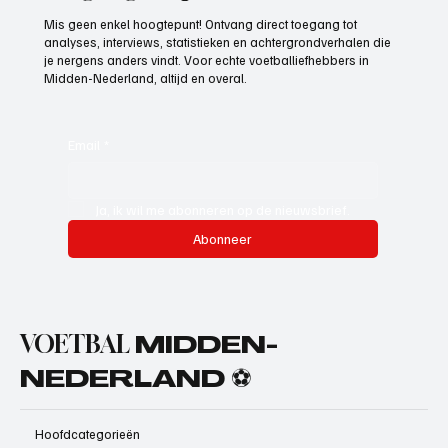
Mis geen enkel hoogtepunt! Ontvang direct toegang tot
analyses, interviews, statistieken en achtergrondverhalen die
je nergens anders vindt. Voor echte voetballiefhebbers in
Midden-Nederland, altijd en overal.
Email
*
Ja, ik wil me abonneren op de nieuwsbrief.
Abonneer
VOETBAL
MIDDEN-
NEDERLAND ⚽
Hoofdcategorieën