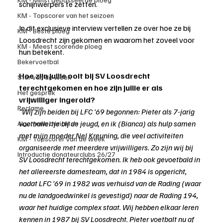
schijnwerpers te zetten.
KM - Topscorer van het seizoen
In dit exclusieve interview vertellen ze over hoe ze bij 
KM - Beste ploeg
Loosdrecht zijn gekomen en waarom het zoveel voor 
KM - Meest scorende ploeg
hun betekent.
Bekervoetbal
Hoe zijn jullie ooit bij SV Loosdrecht 
Ster van de week
terechtgekomen en hoe zijn jullie er als 
Het gesprek
vrijwilliger ingerold?
Reclame
"Wij zijn beiden bij LFC ’69 begonnen: Pieter als 7-jarig 
voetballertje bij de jeugd, en ik (Bianca) als hulp samen 
Algemene berichten
met mijn moeder Nel Kreuning, die veel activiteiten 
KM - Topscorer van de week
organiseerde met meerdere vrijwilligers. Zo zijn wij bij 
Introductie donateurclubs 26/27
SV Loosdrecht terechtgekomen. Ik heb ook gevoetbald in 
het allereerste damesteam, dat in 1984 is opgericht, 
nadat LFC ’69 in 1982 was verhuisd van de Rading (waar 
nu de landgoedwinkel is gevestigd) naar de Rading 194, 
waar het huidige complex staat. Wij hebben elkaar leren 
kennen in 1987 bij SV Loosdrecht. Pieter voetbalt nu af 