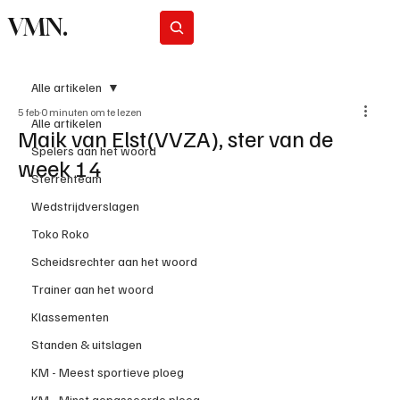
VMN.
Abonneer
Alle artikelen
5 feb
0 minuten om te lezen
Alle artikelen
Maik van Elst(VVZA), ster van de
Spelers aan het woord
week 14
Sterrenteam
Wedstrijdverslagen
Toko Roko
Scheidsrechter aan het woord
Trainer aan het woord
Klassementen
Standen & uitslagen
KM - Meest sportieve ploeg
KM - Minst gepasseerde ploeg