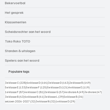
Bekervoetbal
Het gesprek
Klassementen
Scheidsrechter aan het woord
Toko Roko TOTO
Standen & uitslagen
Spelers aan het woord
Populaire tags
228 posts
164 posts
163 posts
149 posts
3e klasse C
(228)
4e klasse D
(164)
3e klasse D
(163)
2e klasse B
(149)
133 posts
125 posts
121 posts
119 posts
5e klasse E
(133)
5e klasse F
(125)
5e klasse D
(121)
4e klasse E
(119)
87 posts
81 posts
57 posts
49 posts
47 pos
1e klasse F
(87)
4e klasse C
(81)
2e klasse G
(57)
4e divisie A
(49)
3e divisie
(47)
43 posts
41 posts
39 posts
34 posts
3e klasse B
(43)
4e klasse B
(41)
3e klasse L
(39)
5e klasse B
(34)
32 posts
32 posts
29 posts
seizoen 2026-2027
(32)
3e klasse N
(32)
1e klasse D
(29)