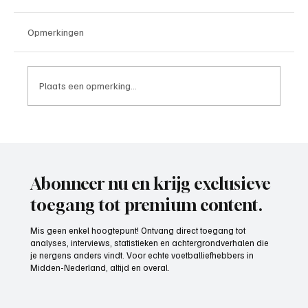
Opmerkingen
Plaats een opmerking...
Tim Werkhoven(DEV Doorn), ster van de
week 24
Abonneer nu en krijg exclusieve
toegang tot premium content.
Mis geen enkel hoogtepunt! Ontvang direct toegang tot
analyses, interviews, statistieken en achtergrondverhalen die
je nergens anders vindt. Voor echte voetballiefhebbers in
Midden-Nederland, altijd en overal.