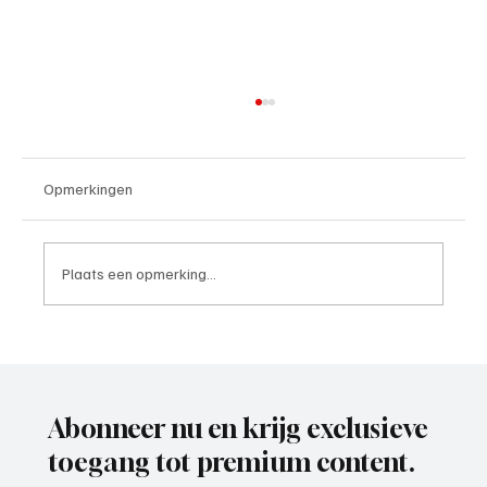
Opmerkingen
Plaats een opmerking...
VVZ '49, ooit acterend op een mooi en hoog
niveau, is weer voorzichtig aan het
opkrabbelen.
Abonneer nu en krijg exclusieve
toegang tot premium content.