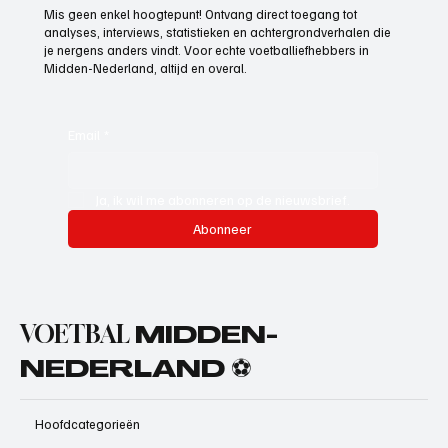
Mis geen enkel hoogtepunt! Ontvang direct toegang tot
analyses, interviews, statistieken en achtergrondverhalen die
je nergens anders vindt. Voor echte voetballiefhebbers in
Midden-Nederland, altijd en overal.
Email
*
Ja, ik wil me abonneren op de nieuwsbrief.
Abonneer
VOETBAL
MIDDEN-
NEDERLAND ⚽
Hoofdcategorieën