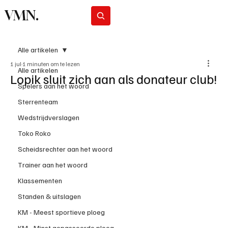
VMN.
Abonneer
Alle artikelen
1 jul
1 minuten om te lezen
Alle artikelen
Lopik sluit zich aan als donateur club!
Spelers aan het woord
Sterrenteam
Wedstrijdverslagen
Toko Roko
Scheidsrechter aan het woord
Trainer aan het woord
Klassementen
Standen & uitslagen
KM - Meest sportieve ploeg
KM - Minst gepasseerde ploeg