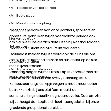
KM - Topscorer van het seizoen
KM - Beste ploeg
KM - Meest scorende ploeg
Naast het bedanken van onze partners, sponsors en 
Bekervoetbal
donateurs, gebruiken wij de voetballoze periode ook 
Ster van de week
om nieuwe clubs die zich aansluiten bij Voetbal Midden 
Het gesprek
Nederland / Stichting MZS te introduceren.
Daarnaast melden wij uiteraard ook de clubs die ons 
Reclame
trouw blijven komend seizoen en dus actief op de site 
Algemene berichten
mee blijven draaien.
KM - Topscorer van de week
Vandaag mogen wij met trots 
Lopik
 verwelkomen als 
Introductie donateurclubs 26/27
nieuwe donateurclub van VMN / Stichting MZS.
Een seizoen langs de zijlijn volgen is mooi, maar actief 
betrokken zijn bij ons platform maakt de 
samenwerking natuurlijk nog waardevoller. Daarom zijn 
wij verheugd dat Lopik zich heeft aangesloten bij onze 
groeiende groep donateurclubs.