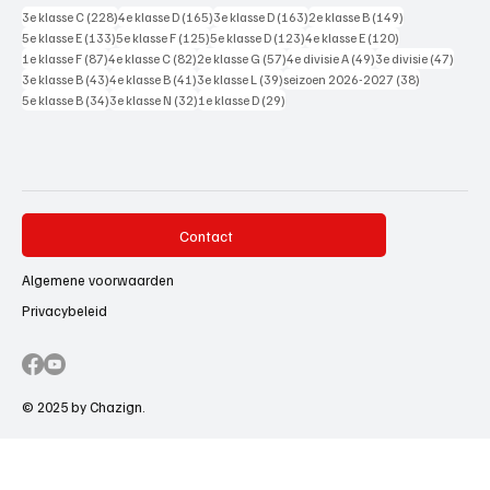
228 posts
165 posts
163 posts
149 posts
3e klasse C
(228)
4e klasse D
(165)
3e klasse D
(163)
2e klasse B
(149)
133 posts
125 posts
123 posts
120 posts
5e klasse E
(133)
5e klasse F
(125)
5e klasse D
(123)
4e klasse E
(120)
87 posts
82 posts
57 posts
49 posts
47 pos
1e klasse F
(87)
4e klasse C
(82)
2e klasse G
(57)
4e divisie A
(49)
3e divisie
(47)
43 posts
41 posts
39 posts
38 posts
3e klasse B
(43)
4e klasse B
(41)
3e klasse L
(39)
seizoen 2026-2027
(38)
34 posts
32 posts
29 posts
5e klasse B
(34)
3e klasse N
(32)
1e klasse D
(29)
Contact
Algemene voorwaarden
Privacybeleid
© 2025 by Chazign.