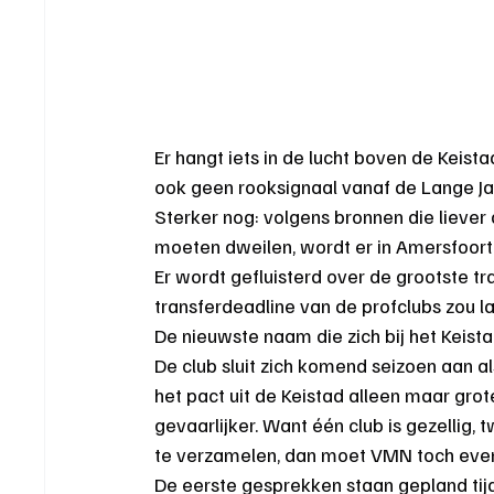
Er hangt iets in de lucht boven de Keis
ook geen rooksignaal vanaf de Lange Ja
Sterker nog: volgens bronnen die liever
moeten dweilen, wordt er in Amersfoor
Er wordt gefluisterd over de grootste tr
transferdeadline van de profclubs zou l
De nieuwste naam die zich bij het Keis
De club sluit zich komend seizoen aan 
het pact uit de Keistad alleen maar grote
gevaarlijker. Want één club is gezellig, t
te verzamelen, dan moet VMN toch even 
De eerste gesprekken staan gepland tij