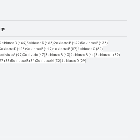
ags
228 posts
164 posts
163 posts
149 posts
133 posts
4e klasse D
(164)
3e klasse D
(163)
2e klasse B
(149)
5e klasse E
(133)
125 posts
123 posts
119 posts
87 posts
82 posts
5e klasse D
(123)
4e klasse E
(119)
1e klasse F
(87)
4e klasse C
(82)
7 posts
49 posts
47 posts
43 posts
41 posts
39 posts
e divisie A
(49)
3e divisie
(47)
3e klasse B
(43)
4e klasse B
(41)
3e klasse L
(39)
35 posts
34 posts
32 posts
29 posts
27
(35)
5e klasse B
(34)
3e klasse N
(32)
1e klasse D
(29)