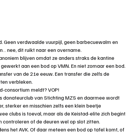
tad. Geen verdwaalde vuurpijl, geen barbecuewalm en 
n… nee, dit ruikt naar een overname.
 anoniem blijven omdat ze anders straks de kantine 
t gewerkt aan een bod op VMN. En niet zomaar een bod. 
ansfer van de 21e eeuw. Een transfer die zelfs de 
aten verbleken.
tad-consortium meldt? VOP!
als donateurclub van Stichting MZS en daarmee wordt 
r, sterker en misschien zelfs een klein beetje 
wee clubs is toeval, maar als de Keistad-elite zich begint 
controleren of de deuren wel op slot zitten.
dens het AVK. Of daar meteen een bod op tafel komt, of 