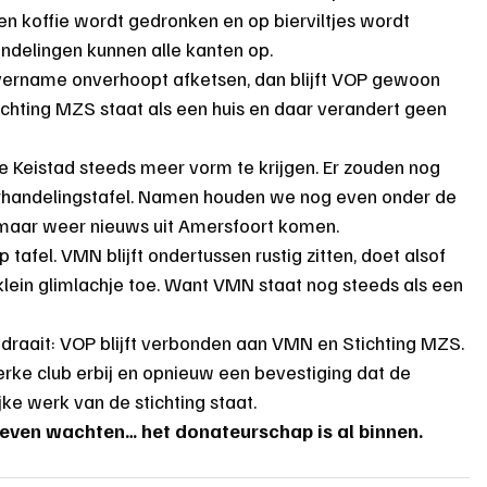
en koffie wordt gedronken en op bierviltjes wordt 
andelingen kunnen alle kanten op.
vername onverhoopt afketsen, dan blijft VOP gewoon 
chting MZS staat als een huis en daar verandert geen 
e Keistad steeds meer vorm te krijgen. Er zouden nog 
rhandelingstafel. Namen houden we nog even onder de 
maar weer nieuws uit Amersfoort komen.
tafel. VMN blijft ondertussen rustig zitten, doet alsof 
 klein glimlachje toe. Want VMN staat nog steeds als een 
draait: VOP blijft verbonden aan VMN en Stichting MZS. 
rke club erbij en opnieuw een bevestiging dat de 
ke werk van de stichting staat.
ven wachten… het donateurschap is al binnen.