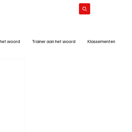
Contact
Abonneer
 het woord
Trainer aan het woord
Klassementen
eizoen
KM - Beste ploeg
richten
KM - Topscorer van de week