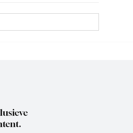
, ooit acterend op een
JOS Watergraafsmeer, a
 hoog niveau, is weer
Amsterdamse clubs wil
htig aan het
aansluiten, dan moeten
belen.
VMN toch iets goed do
lusieve
tent.