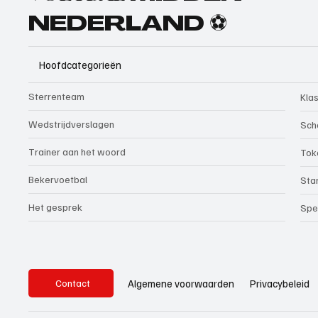
NEDERLAND ⚽
Hoofdcategorieën
Sterrenteam
Kla
Wedstrijdverslagen
Sch
Trainer aan het woord
Tok
Bekervoetbal
Sta
Het gesprek
Spe
Privacybeleid
Algemene voorwaarden
Contact