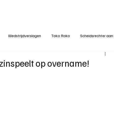
ategorieën
Donateurclubs
Sponsoren
Partners
Stichting MZS
Wedstrijdverslagen
Toko Roko
Scheidsrechter aan
KM - Minst gepasseerde ploeg
KM - Topscorer van het s
zinspeelt op overname!
ter van de week
Het gesprek
Reclame
Algemene be