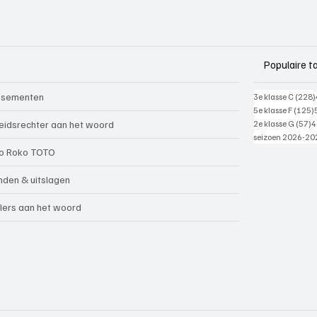
Populaire t
ssementen
3e klasse C
(228)
5e klasse F
(125)
5
eidsrechter aan het woord
2e klasse G
(57)
4
seizoen 2026-20
o Roko TOTO
nden & uitslagen
lers aan het woord