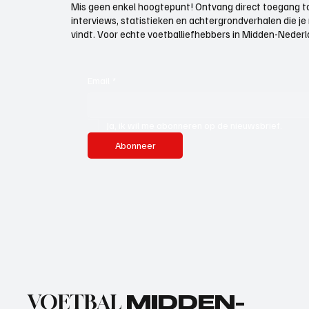
Mis geen enkel hoogtepunt! Ontvang direct toegang to
interviews, statistieken en achtergrondverhalen die j
vindt. Voor echte voetballiefhebbers in Midden-Nederlan
Email
*
Ja, ik wil me abonneren op de nieuwsbrief.
Abonneer
VOETBAL
MIDDEN-