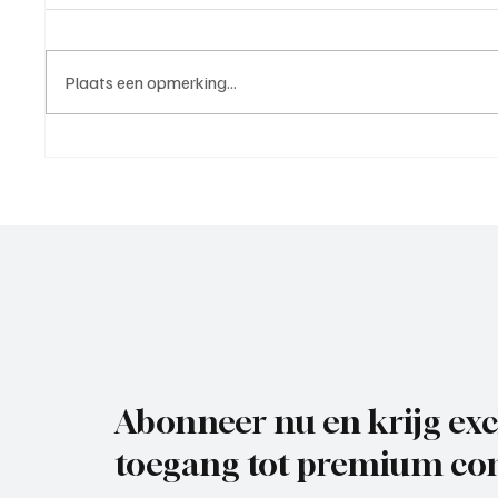
Plaats een opmerking...
Sporting’70, nog meer Utrechts
VVZ '49
vertrouwen in VMN
mooi en
voorzic
opkrab
Abonneer nu en krijg exc
toegang tot premium con