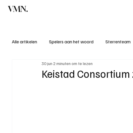
VMN.
Home
C
Alle artikelen
Spelers aan het woord
Sterrenteam
30 jun
2 minuten om te lezen
Standen & uitslagen
KM - Meest sportieve ploeg
Keistad Consortium 
KM - Meest scorende ploeg
Bekervoetbal
S
Introductie donateurclubs 26/27