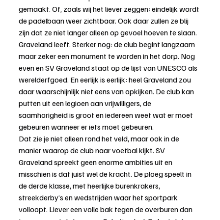
gemaakt. Of, zoals wij het liever zeggen: eindelijk wordt 
de padelbaan weer zichtbaar. Ook daar zullen ze blij 
zijn dat ze niet langer alleen op gevoel hoeven te slaan.
Graveland leeft. Sterker nog: de club begint langzaam 
maar zeker een monument te worden in het dorp. Nog 
even en SV Graveland staat op de lijst van UNESCO als 
werelderfgoed. En eerlijk is eerlijk: heel Graveland zou 
daar waarschijnlijk niet eens van opkijken. De club kan 
putten uit een legioen aan vrijwilligers, de 
saamhorigheid is groot en iedereen weet wat er moet 
gebeuren wanneer er iets moet gebeuren.
Dat zie je niet alleen rond het veld, maar ook in de 
manier waarop de club naar voetbal kijkt. SV 
Graveland spreekt geen enorme ambities uit en 
misschien is dat juist wel de kracht. De ploeg speelt in 
de derde klasse, met heerlijke burenkrakers, 
streekderby’s en wedstrijden waar het sportpark 
volloopt. Liever een volle bak tegen de overburen dan 