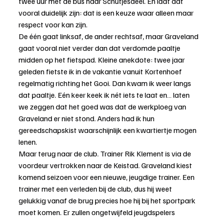
twee uur met de bus naar Schutjesdeel. En laat dat 
vooral duidelijk zijn: dat is een keuze waar alleen maar 
respect voor kan zijn.
De één gaat linksaf, de ander rechtsaf, maar Graveland 
gaat vooral niet verder dan dat verdomde paaltje 
midden op het fietspad. Kleine anekdote: twee jaar 
geleden fietste ik in de vakantie vanuit Kortenhoef 
regelmatig richting het Gooi. Dan kwam ik weer langs 
dat paaltje. Eén keer keek ik nét iets te laat en… laten 
we zeggen dat het goed was dat de werkploeg van 
Graveland er niet stond. Anders had ik hun 
gereedschapskist waarschijnlijk een kwartiertje mogen 
lenen.
Maar terug naar de club. Trainer Rik Klement is via de 
voordeur vertrokken naar de Keistad. Graveland kiest 
komend seizoen voor een nieuwe, jeugdige trainer. Een 
trainer met een verleden bij de club, dus hij weet 
gelukkig vanaf de brug precies hoe hij bij het sportpark 
moet komen. Er zullen ongetwijfeld jeugdspelers 