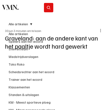
VMN.
Abonneer
Alle artikelen
30 jun
3 minuten om te lezen
Alle artikelen
Graveland: aan de andere kant van
Spelers aan het woord
het paaltje wordt hard gewerkt
Sterrenteam
Wedstrijdverslagen
Toko Roko
Scheidsrechter aan het woord
Trainer aan het woord
Klassementen
Standen & uitslagen
KM - Meest sportieve ploeg
KM - Minst gepasseerde ploeg