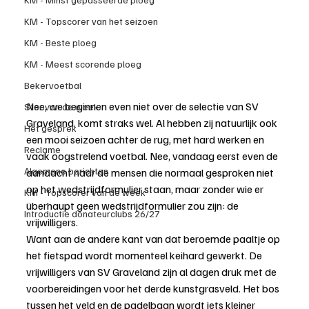
KM - Topscorer van het seizoen
KM - Beste ploeg
KM - Meest scorende ploeg
Bekervoetbal
Nee, we beginnen even niet over de selectie van SV 
Ster van de week
Graveland, komt straks wel. Al hebben zij natuurlijk ook 
Het gesprek
een mooi seizoen achter de rug, met hard werken en 
Reclame
vaak oogstrelend voetbal. Nee, vandaag eerst even de 
Algemene berichten
aandacht naar de mensen die normaal gesproken niet 
op het wedstrijdformulier staan, maar zonder wie er 
KM - Topscorer van de week
überhaupt geen wedstrijdformulier zou zijn: de 
Introductie donateurclubs 26/27
vrijwilligers.
Want aan de andere kant van dat beroemde paaltje op 
het fietspad wordt momenteel keihard gewerkt. De 
vrijwilligers van SV Graveland zijn al dagen druk met de 
voorbereidingen voor het derde kunstgrasveld. Het bos 
tussen het veld en de padelbaan wordt iets kleiner 