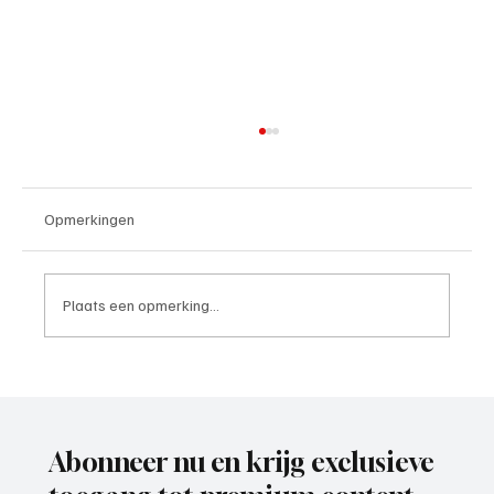
Opmerkingen
Plaats een opmerking...
VVZ '49, ooit acterend op een mooi en hoog
niveau, is weer voorzichtig aan het
opkrabbelen.
Abonneer nu en krijg exclusieve