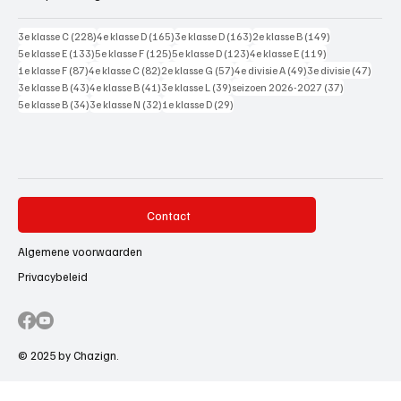
228 posts
165 posts
163 posts
149 posts
3e klasse C
(228)
4e klasse D
(165)
3e klasse D
(163)
2e klasse B
(149)
133 posts
125 posts
123 posts
119 posts
5e klasse E
(133)
5e klasse F
(125)
5e klasse D
(123)
4e klasse E
(119)
87 posts
82 posts
57 posts
49 posts
47 pos
1e klasse F
(87)
4e klasse C
(82)
2e klasse G
(57)
4e divisie A
(49)
3e divisie
(47)
43 posts
41 posts
39 posts
37 posts
3e klasse B
(43)
4e klasse B
(41)
3e klasse L
(39)
seizoen 2026-2027
(37)
34 posts
32 posts
29 posts
5e klasse B
(34)
3e klasse N
(32)
1e klasse D
(29)
Contact
Algemene voorwaarden
Privacybeleid
© 2025 by Chazign.