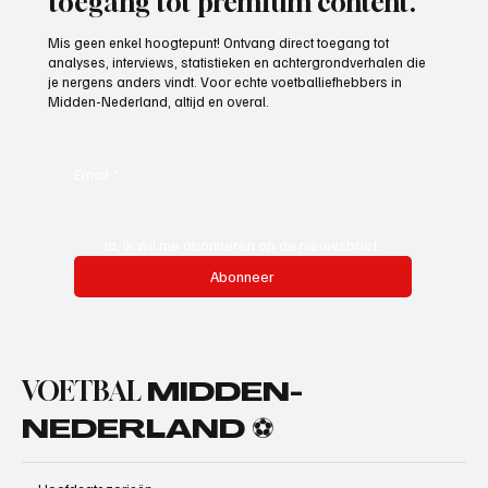
toegang tot premium content.
Mis geen enkel hoogtepunt! Ontvang direct toegang tot
analyses, interviews, statistieken en achtergrondverhalen die
je nergens anders vindt. Voor echte voetballiefhebbers in
Midden-Nederland, altijd en overal.
Email
*
Ja, ik wil me abonneren op de nieuwsbrief.
Abonneer
VOETBAL
MIDDEN-
NEDERLAND ⚽