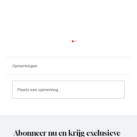
Opmerkingen
Plaats een opmerking...
VVZ '49, ooit acterend op een mooi en hoog
niveau, is weer voorzichtig aan het
opkrabbelen.
Abonneer nu en krijg exclusieve