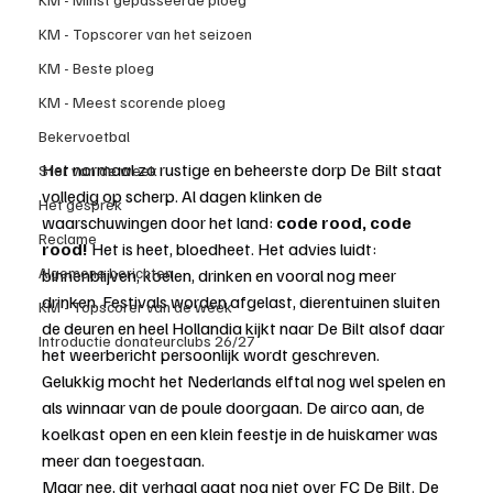
KM - Topscorer van het seizoen
KM - Beste ploeg
KM - Meest scorende ploeg
Bekervoetbal
Het normaal zo rustige en beheerste dorp De Bilt staat 
Ster van de week
volledig op scherp. Al dagen klinken de 
Het gesprek
waarschuwingen door het land: 
code rood, code 
Reclame
rood!
 Het is heet, bloedheet. Het advies luidt: 
Algemene berichten
binnenblijven, koelen, drinken en vooral nog meer 
drinken. Festivals worden afgelast, dierentuinen sluiten 
KM - Topscorer van de week
de deuren en heel Hollandia kijkt naar De Bilt alsof daar 
Introductie donateurclubs 26/27
het weerbericht persoonlijk wordt geschreven.
Gelukkig mocht het Nederlands elftal nog wel spelen en 
als winnaar van de poule doorgaan. De airco aan, de 
koelkast open en een klein feestje in de huiskamer was 
meer dan toegestaan.
Maar nee, dit verhaal gaat nog niet over FC De Bilt. De 