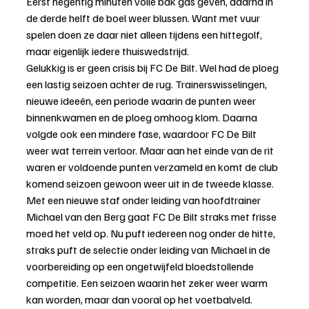
Eerst negentig minuten volle bak gas geven, daarna in 
de derde helft de boel weer blussen. Want met vuur 
spelen doen ze daar niet alleen tijdens een hittegolf, 
maar eigenlijk iedere thuiswedstrijd.
Gelukkig is er geen crisis bij FC De Bilt. Wel had de ploeg 
een lastig seizoen achter de rug. Trainerswisselingen, 
nieuwe ideeën, een periode waarin de punten weer 
binnenkwamen en de ploeg omhoog klom. Daarna 
volgde ook een mindere fase, waardoor FC De Bilt 
weer wat terrein verloor. Maar aan het einde van de rit 
waren er voldoende punten verzameld en komt de club 
komend seizoen gewoon weer uit in de tweede klasse.
Met een nieuwe staf onder leiding van hoofdtrainer 
Michael van den Berg gaat FC De Bilt straks met frisse 
moed het veld op. Nu puft iedereen nog onder de hitte, 
straks puft de selectie onder leiding van Michael in de 
voorbereiding op een ongetwijfeld bloedstollende 
competitie. Een seizoen waarin het zeker weer warm 
kan worden, maar dan vooral op het voetbalveld.