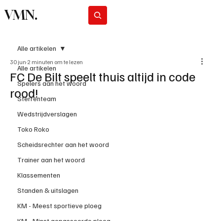
VMN.
Abonneer
Alle artikelen
30 jun
2 minuten om te lezen
Alle artikelen
FC De Bilt speelt thuis altijd in code
Spelers aan het woord
rood!
Sterrenteam
Wedstrijdverslagen
Toko Roko
Scheidsrechter aan het woord
Trainer aan het woord
Klassementen
Standen & uitslagen
KM - Meest sportieve ploeg
KM - Minst gepasseerde ploeg