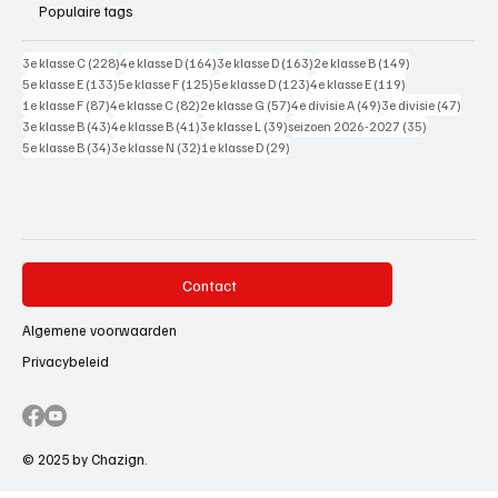
Populaire tags
228 posts
164 posts
163 posts
149 posts
3e klasse C
(228)
4e klasse D
(164)
3e klasse D
(163)
2e klasse B
(149)
133 posts
125 posts
123 posts
119 posts
5e klasse E
(133)
5e klasse F
(125)
5e klasse D
(123)
4e klasse E
(119)
87 posts
82 posts
57 posts
49 posts
47 pos
1e klasse F
(87)
4e klasse C
(82)
2e klasse G
(57)
4e divisie A
(49)
3e divisie
(47)
43 posts
41 posts
39 posts
35 posts
3e klasse B
(43)
4e klasse B
(41)
3e klasse L
(39)
seizoen 2026-2027
(35)
34 posts
32 posts
29 posts
5e klasse B
(34)
3e klasse N
(32)
1e klasse D
(29)
Contact
Algemene voorwaarden
Privacybeleid
© 2025 by Chazign.