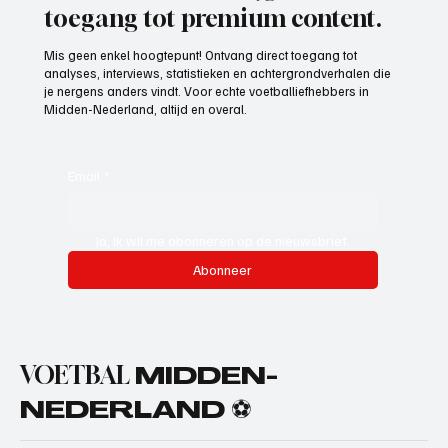
toegang tot premium content.
Mis geen enkel hoogtepunt! Ontvang direct toegang tot
analyses, interviews, statistieken en achtergrondverhalen die
je nergens anders vindt. Voor echte voetballiefhebbers in
Midden-Nederland, altijd en overal.
Email
*
Ja, ik wil me abonneren op de nieuwsbrief.
Abonneer
VOETBAL
MIDDEN-
NEDERLAND ⚽