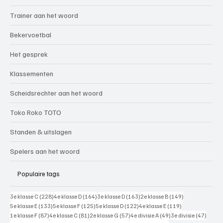
Trainer aan het woord
Bekervoetbal
Het gesprek
Klassementen
Scheidsrechter aan het woord
Toko Roko TOTO
Standen & uitslagen
Spelers aan het woord
Populaire tags
228 posts
164 posts
163 posts
149 posts
3e klasse C
(228)
4e klasse D
(164)
3e klasse D
(163)
2e klasse B
(149)
133 posts
125 posts
122 posts
119 posts
5e klasse E
(133)
5e klasse F
(125)
5e klasse D
(122)
4e klasse E
(119)
87 posts
81 posts
57 posts
49 posts
47 pos
1e klasse F
(87)
4e klasse C
(81)
2e klasse G
(57)
4e divisie A
(49)
3e divisie
(47)