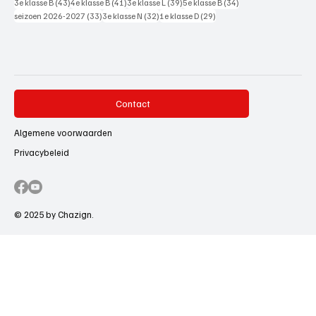
43 posts
41 posts
39 posts
34 posts
3e klasse B
(43)
4e klasse B
(41)
3e klasse L
(39)
5e klasse B
(34)
33 posts
32 posts
29 posts
seizoen 2026-2027
(33)
3e klasse N
(32)
1e klasse D
(29)
Contact
Algemene voorwaarden
Privacybeleid
© 2025 by Chazign.