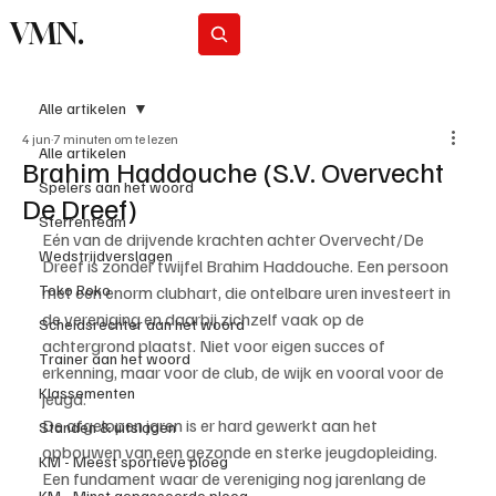
VMN.
Abonneer
Alle artikelen
4 jun
7 minuten om te lezen
Alle artikelen
Brahim Haddouche (S.V. Overvecht
Spelers aan het woord
De Dreef)
Sterrenteam
Eén van de drijvende krachten achter Overvecht/De 
Wedstrijdverslagen
Dreef is zonder twijfel Brahim Haddouche. Een persoon 
Toko Roko
met een enorm clubhart, die ontelbare uren investeert in 
de vereniging en daarbij zichzelf vaak op de 
Scheidsrechter aan het woord
achtergrond plaatst. Niet voor eigen succes of 
Trainer aan het woord
erkenning, maar voor de club, de wijk en vooral voor de 
Klassementen
jeugd.
De afgelopen jaren is er hard gewerkt aan het 
Standen & uitslagen
opbouwen van een gezonde en sterke jeugdopleiding. 
KM - Meest sportieve ploeg
Een fundament waar de vereniging nog jarenlang de 
KM - Minst gepasseerde ploeg