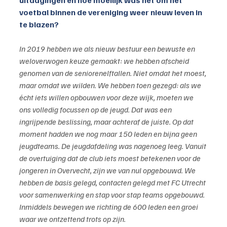
uitdagingen en hoe moeilijk was het om het 
voetbal binnen de vereniging weer nieuw leven in 
te blazen?
In 2019 hebben we als nieuw bestuur een bewuste en 
weloverwogen keuze gemaakt: we hebben afscheid 
genomen van de seniorenelftallen. Niet omdat het moest, 
maar omdat we wilden. We hebben toen gezegd: als we 
écht iets willen opbouwen voor deze wijk, moeten we 
ons volledig focussen op de jeugd. Dat was een 
ingrijpende beslissing, maar achteraf de juiste. Op dat 
moment hadden we nog maar 150 leden en bijna geen 
jeugdteams. De jeugdafdeling was nagenoeg leeg. Vanuit 
de overtuiging dat de club iets moest betekenen voor de 
jongeren in Overvecht, zijn we van nul opgebouwd. We 
hebben de basis gelegd, contacten gelegd met FC Utrecht 
voor samenwerking en stap voor stap teams opgebouwd. 
Inmiddels bewegen we richting de 600 leden een groei 
waar we ontzettend trots op zijn.