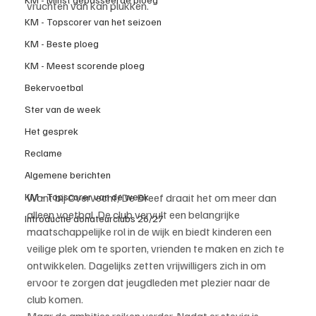
vruchten van kan plukken. 
KM - Topscorer van het seizoen
KM - Beste ploeg
KM - Meest scorende ploeg
Bekervoetbal
Ster van de week
Het gesprek
Reclame
Algemene berichten
KM - Topscorer van de week
Want bij Overvecht/De Dreef draait het om meer dan 
alleen voetbal. De club vervult een belangrijke 
Introductie donateurclubs 26/27
maatschappelijke rol in de wijk en biedt kinderen een 
veilige plek om te sporten, vrienden te maken en zich te 
ontwikkelen. Dagelijks zetten vrijwilligers zich in om 
ervoor te zorgen dat jeugdleden met plezier naar de 
club komen.