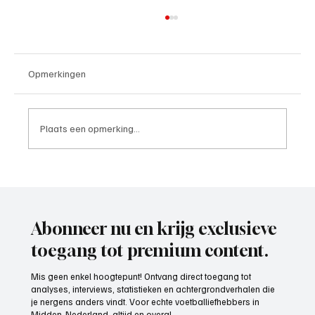
Opmerkingen
Plaats een opmerking...
Rob van Diermen (trainer), het gesprek.
Abonneer nu en krijg exclusieve
toegang tot premium content.
Mis geen enkel hoogtepunt! Ontvang direct toegang tot
analyses, interviews, statistieken en achtergrondverhalen die
je nergens anders vindt. Voor echte voetballiefhebbers in
Midden-Nederland, altijd en overal.