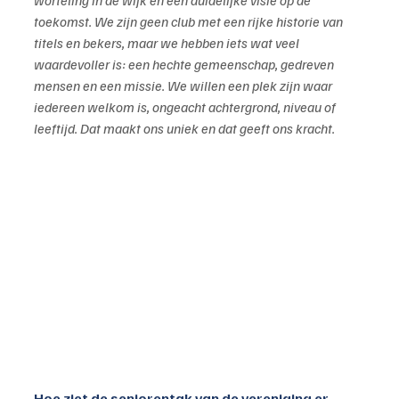
worteling in de wijk en een duidelijke visie op de 
toekomst. We zijn geen club met een rijke historie van 
titels en bekers, maar we hebben iets wat veel 
waardevoller is: een hechte gemeenschap, gedreven 
mensen en een missie. We willen een plek zijn waar 
iedereen welkom is, ongeacht achtergrond, niveau of 
leeftijd. Dat maakt ons uniek en dat geeft ons kracht.
Hoe ziet de seniorentak van de vereniging er 