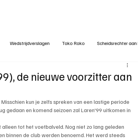
ategorieën
Donateurclubs
Sponsoren
Partners
Stichting MZS
Wedstrijdverslagen
Toko Roko
Scheidsrechter aan
KM - Minst gepasseerde ploeg
KM - Topscorer van het s
9), de nieuwe voorzitter aan
ter van de week
Het gesprek
Reclame
Algemene be
 Misschien kun je zelfs spreken van een lastige periode 
erug gedaan en komend seizoen zal Laren'99 uitkomen in 
alleen tot het voetbalveld. Nog niet zo lang geleden 
gen binnen de club werden benoemd. Het werd steeds 