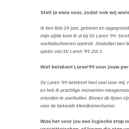
Stelt je eens voor, zodat ook wij we
Ik ben Bob 29 jaar, geboren en opgegroeid
mijn vijfde kom ik al bij SV Laren ’99. Eers
voetbalschoenen aantrok. Sindsdien ben ik
speler van SV Laren ’99 Zat 2.
Wat betekent Laren'99 voor jouw per
SV Laren ’99 betekent heel veel voor mij. 
en heb ik prachtige momenten meegemaakt
vrienden te voetballen. Binnen de lijnen zi
voor de bekende kleedkamerhumor.
Was het voor jou een logische stap om
voorzitterschap, of kwam die stap vo