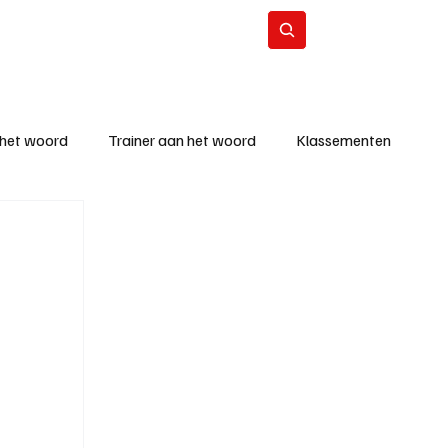
Contact
Abonneer
 het woord
Trainer aan het woord
Klassementen
eizoen
KM - Beste ploeg
richten
KM - Topscorer van de week