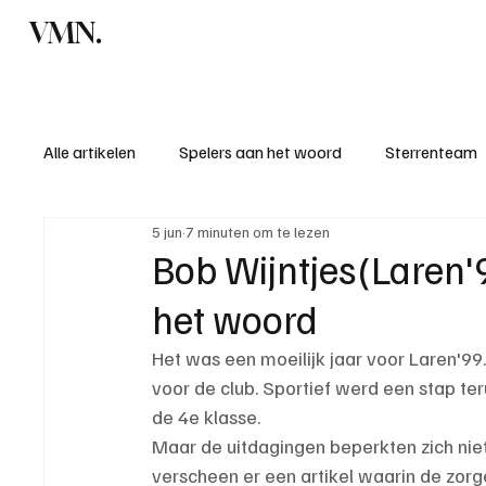
VMN.
Home
C
Alle artikelen
Spelers aan het woord
Sterrenteam
5 jun
7 minuten om te lezen
Standen & uitslagen
KM - Meest sportieve ploeg
Bob Wijntjes(Laren'9
het woord
KM - Meest scorende ploeg
Bekervoetbal
S
Het was een moeilijk jaar voor Laren'99.
voor de club. Sportief werd een stap t
Introductie donateurclubs 26/27
de 4e klasse.
Maar de uitdagingen beperkten zich niet 
verscheen er een artikel waarin de zor