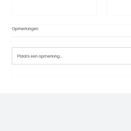
Opmerkingen
Plaats een opmerking...
5e klasse B(West 2),
4e divi
speelronde 25, 23 mei 2026
mei 20