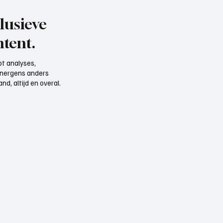
lusieve
tent.
t analyses,
e nergens anders
d, altijd en overal.