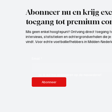
Abonneer nu en krijg exc
toegang tot premium con
Mis geen enkel hoogtepunt! Ontvang direct toegang to
interviews, statistieken en achtergrondverhalen die j
vindt. Voor echte voetballiefhebbers in Midden-Nederlan
Email
*
Ja, ik wil me abonneren op de nieuwsbrief.
Abonneer