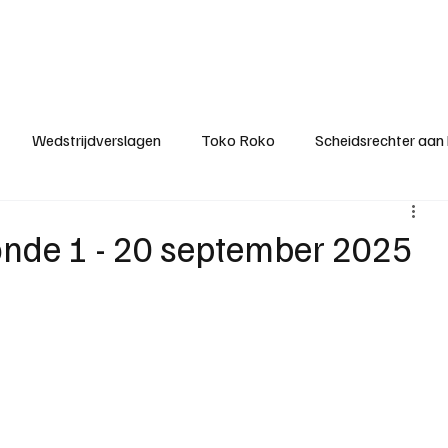
ategorieën
Donateurclubs
Sponsoren
Partners
Stichting MZS
Wedstrijdverslagen
Toko Roko
Scheidsrechter aan
KM - Minst gepasseerde ploeg
KM - Topscorer van het s
ronde 1 - 20 september 2025
ter van de week
Het gesprek
Reclame
Algemene be