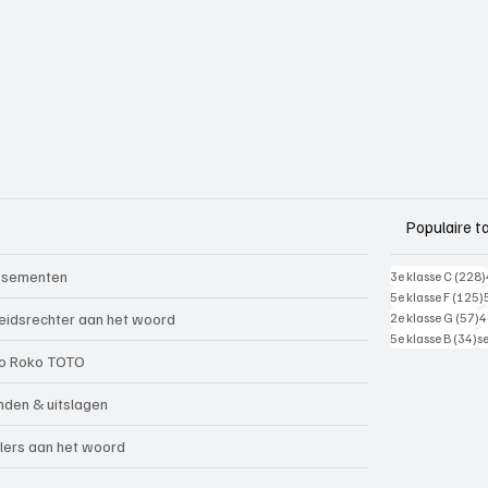
Populaire t
ssementen
3e klasse C
(228)
5e klasse F
(125)
5
eidsrechter aan het woord
2e klasse G
(57)
4
34
5e klasse B
(34)
s
o Roko TOTO
nden & uitslagen
lers aan het woord