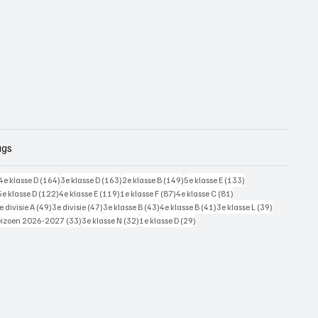
ags
228 posts
164 posts
163 posts
149 posts
133 posts
4e klasse D
(164)
3e klasse D
(163)
2e klasse B
(149)
5e klasse E
(133)
125 posts
122 posts
119 posts
87 posts
81 posts
5e klasse D
(122)
4e klasse E
(119)
1e klasse F
(87)
4e klasse C
(81)
7 posts
49 posts
47 posts
43 posts
41 posts
39 posts
e divisie A
(49)
3e divisie
(47)
3e klasse B
(43)
4e klasse B
(41)
3e klasse L
(39)
 posts
33 posts
32 posts
29 posts
eizoen 2026-2027
(33)
3e klasse N
(32)
1e klasse D
(29)