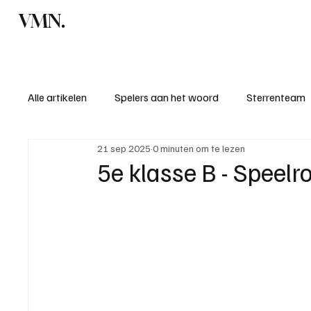
VMN.
Home
C
Alle artikelen
Spelers aan het woord
Sterrenteam
21 sep 2025
0 minuten om te lezen
Standen & uitslagen
KM - Meest sportieve ploeg
5e klasse B - Speel
KM - Meest scorende ploeg
Bekervoetbal
S
Introductie donateurclubs 26/27