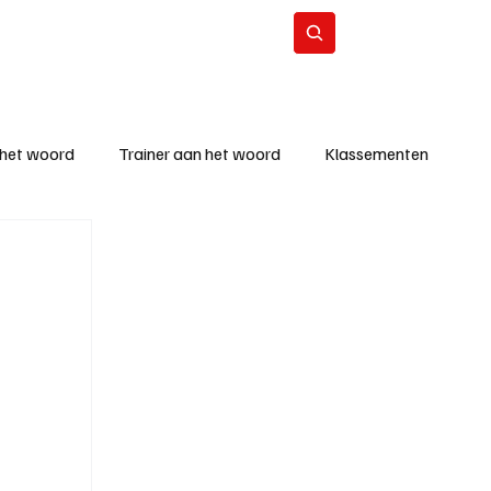
Contact
Abonneer
 het woord
Trainer aan het woord
Klassementen
eizoen
KM - Beste ploeg
richten
KM - Topscorer van de week