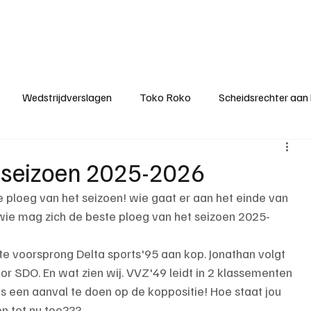
ategorieën
Donateurclubs
Sponsoren
Partners
Stichting MZS
Wedstrijdverslagen
Toko Roko
Scheidsrechter aan
KM - Minst gepasseerde ploeg
KM - Topscorer van het s
g seizoen 2025-2026
e ploeg van het seizoen! wie gaat er aan het einde van 
ter van de week
Het gesprek
Reclame
Algemene be
 wie mag zich de beste ploeg van het seizoen 2025-
e voorsprong Delta sports'95 aan kop. Jonathan volgt 
or SDO. En wat zien wij. VVZ'49 leidt in 2 klassementen 
 een aanval te doen op de koppositie! Hoe staat jou 
en tot nu toe???