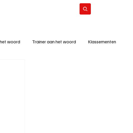
Contact
Abonneer
 het woord
Trainer aan het woord
Klassementen
eizoen
KM - Beste ploeg
richten
KM - Topscorer van de week