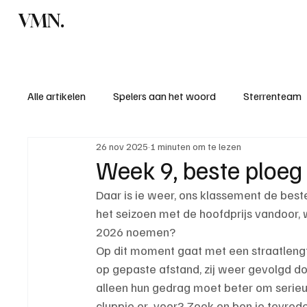
VMN.
Home
C
Alle artikelen
Spelers aan het woord
Sterrenteam
26 nov 2025
1 minuten om te lezen
Standen & uitslagen
KM - Meest sportieve ploeg
Week 9, beste ploe
Daar is ie weer, ons klassement de best
KM - Meest scorende ploeg
Bekervoetbal
S
het seizoen met de hoofdprijs vandoor,
2026 noemen?
Op dit moment gaat met een straatlengt
Introductie donateurclubs 26/27
op gepaste afstand, zij weer gevolgd do
alleen hun gedrag moet beter om serieus
cluppie er  voor? Zoek en ben je tevred