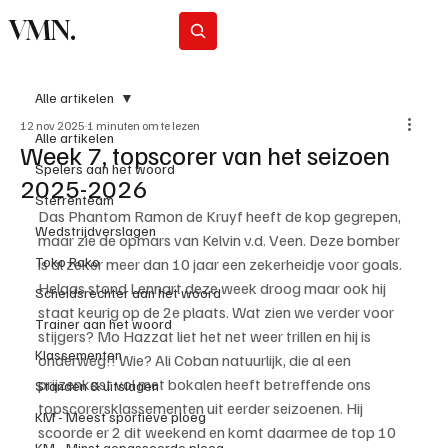
VMN.
Abonneer
Alle artikelen
12 nov 2025
1 minuten om te lezen
Alle artikelen
Week 7, topscorer van het seizoen
Spelers aan het woord
2025-2026
Sterrenteam
Das Phantom Ramon de Kruyf heeft de kop gegrepen, 
Wedstrijdverslagen
maar zie de opmars van Kelvin v.d. Veen. Deze bomber 
Toko Roko
is al zeker meer dan 10 jaar een zekerheidje voor goals. 
Helaas stond Lennart deze week droog maar ook hij 
Scheidsrechter aan het woord
staat keurig op de 2e plaats. Wat zien we verder voor 
Trainer aan het woord
stijgers? Mo Hazzat liet het net weer trillen en hij is 
Klassementen
onderweg!! Wie? Ali Coban natuurlijk, die al een 
prijzenkast vol met bokalen heeft betreffende ons 
Standen & uitslagen
topscorersklassementen uit eerder seizoenen. Hij 
KM - Meest sportieve ploeg
scoorde er 2 dit weekend en komt daarmee de top 10 
KM - Minst gepasseerde ploeg