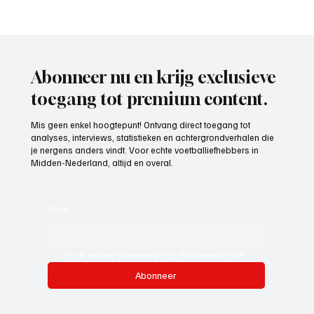
Week 25, topscorer van het seizoen 2025-
2026
Abonneer nu en krijg exclusieve
toegang tot premium content.
Mis geen enkel hoogtepunt! Ontvang direct toegang tot
analyses, interviews, statistieken en achtergrondverhalen die
je nergens anders vindt. Voor echte voetballiefhebbers in
Midden-Nederland, altijd en overal.
Email
*
Ja, ik wil me abonneren op de nieuwsbrief.
Abonneer