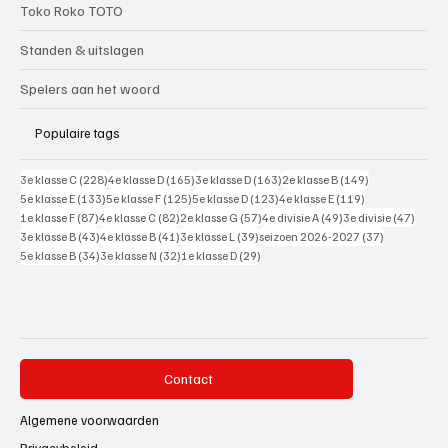
Toko Roko TOTO
Standen & uitslagen
Spelers aan het woord
Populaire tags
228 posts
165 posts
163 posts
149 posts
3e klasse C
(228)
4e klasse D
(165)
3e klasse D
(163)
2e klasse B
(149)
133 posts
125 posts
123 posts
119 posts
5e klasse E
(133)
5e klasse F
(125)
5e klasse D
(123)
4e klasse E
(119)
87 posts
82 posts
57 posts
49 posts
47 pos
1e klasse F
(87)
4e klasse C
(82)
2e klasse G
(57)
4e divisie A
(49)
3e divisie
(47)
43 posts
41 posts
39 posts
37 posts
3e klasse B
(43)
4e klasse B
(41)
3e klasse L
(39)
seizoen 2026-2027
(37)
34 posts
32 posts
29 posts
5e klasse B
(34)
3e klasse N
(32)
1e klasse D
(29)
Contact
Algemene voorwaarden
Privacybeleid