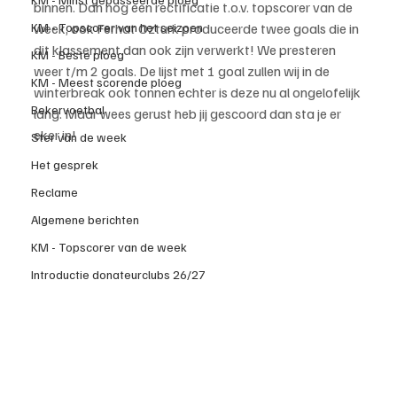
binnen. Dan nog een rectificatie t.o.v. topscorer van de 
KM - Topscorer van het seizoen
week, ook Ferhat Ozturk produceerde twee goals die in 
dit klassement dan ook zijn verwerkt! We presteren 
KM - Beste ploeg
weer t/m 2 goals. De lijst met 1 goal zullen wij in de 
KM - Meest scorende ploeg
winterbreak ook tonnen echter is deze nu al ongelofelijk 
Bekervoetbal
lang. Maar wees gerust heb jij gescoord dan sta je er 
eker in!
Ster van de week
Het gesprek
Reclame
Algemene berichten
KM - Topscorer van de week
Introductie donateurclubs 26/27