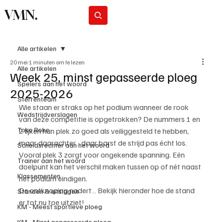
VMN.
Abonneer
Alle artikelen
20 mei
1 minuten om te lezen
Alle artikelen
Week 25, minst gepasseerde ploeg
Spelers aan het woord
2025-2026
Sterrenteam
Wie staan er straks op het podium wanneer de rook 
Wedstrijdverslagen
van deze competitie is opgetrokken? De nummers 1 en 
Toko Roko
2 lijken hun plek zo goed als veiliggesteld te hebben, 
maar daarachter… daar barst de strijd pas écht los.
Scheidsrechter aan het woord
Vooral plek 3 zorgt voor ongekende spanning. Eén 
Trainer aan het woord
doelpunt kan het verschil maken tussen op of nét naast 
Klassementen
het podium eindigen.
De ontknoping nadert… Bekijk hieronder hoe de stand 
Standen & uitslagen
er tot nu toe uitziet!
KM - Meest sportieve ploeg
KM - Minst gepasseerde ploeg