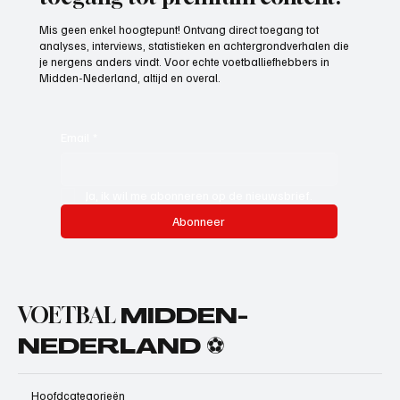
Mis geen enkel hoogtepunt! Ontvang direct toegang tot
analyses, interviews, statistieken en achtergrondverhalen die
je nergens anders vindt. Voor echte voetballiefhebbers in
Midden-Nederland, altijd en overal.
Email
*
Ja, ik wil me abonneren op de nieuwsbrief.
Abonneer
VOETBAL
MIDDEN-
NEDERLAND ⚽
Hoofdcategorieën