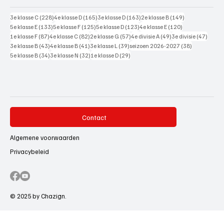
228 posts
165 posts
163 posts
149 posts
3e klasse C
(228)
4e klasse D
(165)
3e klasse D
(163)
2e klasse B
(149)
133 posts
125 posts
123 posts
120 posts
5e klasse E
(133)
5e klasse F
(125)
5e klasse D
(123)
4e klasse E
(120)
87 posts
82 posts
57 posts
49 posts
47 pos
1e klasse F
(87)
4e klasse C
(82)
2e klasse G
(57)
4e divisie A
(49)
3e divisie
(47)
43 posts
41 posts
39 posts
38 posts
3e klasse B
(43)
4e klasse B
(41)
3e klasse L
(39)
seizoen 2026-2027
(38)
34 posts
32 posts
29 posts
5e klasse B
(34)
3e klasse N
(32)
1e klasse D
(29)
Contact
Algemene voorwaarden
Privacybeleid
© 2025 by Chazign.