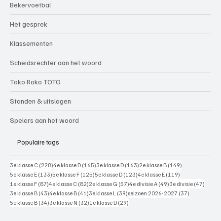
Bekervoetbal
Het gesprek
Klassementen
Scheidsrechter aan het woord
Toko Roko TOTO
Standen & uitslagen
Spelers aan het woord
Populaire tags
228 posts
165 posts
163 posts
149 posts
3e klasse C
(228)
4e klasse D
(165)
3e klasse D
(163)
2e klasse B
(149)
133 posts
125 posts
123 posts
119 posts
5e klasse E
(133)
5e klasse F
(125)
5e klasse D
(123)
4e klasse E
(119)
87 posts
82 posts
57 posts
49 posts
47 pos
1e klasse F
(87)
4e klasse C
(82)
2e klasse G
(57)
4e divisie A
(49)
3e divisie
(47)
43 posts
41 posts
39 posts
37 posts
3e klasse B
(43)
4e klasse B
(41)
3e klasse L
(39)
seizoen 2026-2027
(37)
34 posts
32 posts
29 posts
5e klasse B
(34)
3e klasse N
(32)
1e klasse D
(29)