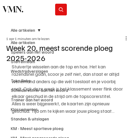
VMN.
Abonneer
Alle artikelen
1 apr
1 minuten om te lezen
Alle artikelen
Week 20, meest scorende ploeg
Spelers aan het woord
2025-2026
Sterrenteam
Stuivertje wisselen aan de top en hoe. Het kan 
Wedstrijdverslagen
razendsnel gaan, scoor je zelf niet, dan staat er altijd 
Toko Roko
wel iemand anders op die wél toeslaat en je voorbij 
snelt. Ook deze week is het klassement weer flink door 
Scheidsrechter aan het woord
elkaar geschud in de strijd om de topscorerstitel.
Trainer aan het woord
Alles is weer bijgewerkt, de kaarten zijn opnieuw 
Klassementen
geschud. Tijd om te kijken waar jouw ploeg staat…
Standen & uitslagen
KM - Meest sportieve ploeg
KM - Minst gepasseerde ploeg