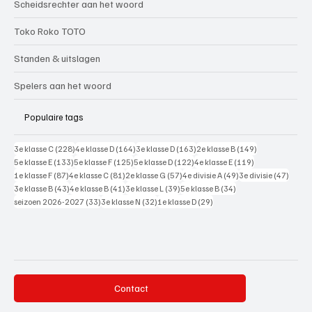
Scheidsrechter aan het woord
Toko Roko TOTO
Standen & uitslagen
Spelers aan het woord
Populaire tags
228 posts
164 posts
163 posts
149 posts
3e klasse C
(228)
4e klasse D
(164)
3e klasse D
(163)
2e klasse B
(149)
133 posts
125 posts
122 posts
119 posts
5e klasse E
(133)
5e klasse F
(125)
5e klasse D
(122)
4e klasse E
(119)
87 posts
81 posts
57 posts
49 posts
47 pos
1e klasse F
(87)
4e klasse C
(81)
2e klasse G
(57)
4e divisie A
(49)
3e divisie
(47)
43 posts
41 posts
39 posts
34 posts
3e klasse B
(43)
4e klasse B
(41)
3e klasse L
(39)
5e klasse B
(34)
33 posts
32 posts
29 posts
seizoen 2026-2027
(33)
3e klasse N
(32)
1e klasse D
(29)
Contact