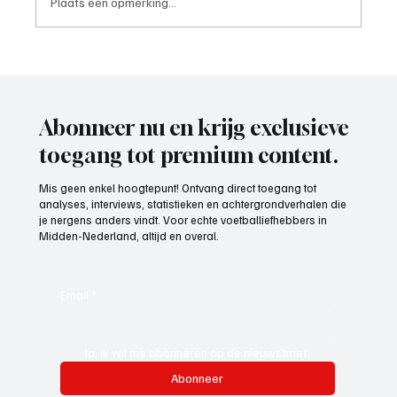
Plaats een opmerking...
Week 25, topscorer van het seizoen 2025-
2026
Abonneer nu en krijg exclusieve
toegang tot premium content.
Mis geen enkel hoogtepunt! Ontvang direct toegang tot
analyses, interviews, statistieken en achtergrondverhalen die
je nergens anders vindt. Voor echte voetballiefhebbers in
Midden-Nederland, altijd en overal.
Email
*
Ja, ik wil me abonneren op de nieuwsbrief.
Abonneer