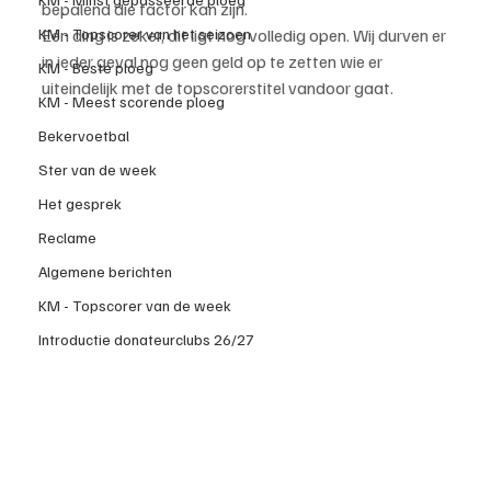
bepalend die factor kan zijn.
KM - Topscorer van het seizoen
Eén ding is zeker, dit ligt nog volledig open. Wij durven er 
in ieder geval nog geen geld op te zetten wie er 
KM - Beste ploeg
uiteindelijk met de topscorerstitel vandoor gaat.
KM - Meest scorende ploeg
Bekervoetbal
Ster van de week
Het gesprek
Reclame
Algemene berichten
KM - Topscorer van de week
Introductie donateurclubs 26/27