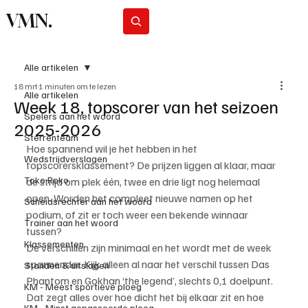
VMN.
Abonneer
Alle artikelen
18 mrt
1 minuten om te lezen
Alle artikelen
Week 18, topscorer van het seizoen
Spelers aan het woord
2025-2026
Sterrenteam
Hoe spannend wil je het hebben in het 
Wedstrijdverslagen
topscorersklassement? De prijzen liggen al klaar, maar 
Toko Roko
de strijd om plek één, twee en drie ligt nog helemaal 
open. Worden het compleet nieuwe namen op het 
Scheidsrechter aan het woord
podium, of zit er toch weer een bekende winnaar 
Trainer aan het woord
tussen?
Klassementen
De verschillen zijn minimaal en het wordt met de week 
spannender. Kijk alleen al naar het verschil tussen Das 
Standen & uitslagen
Phantom en Gokhan ‘the legend’, slechts 0,1 doelpunt. 
KM - Meest sportieve ploeg
Dat zegt alles over hoe dicht het bij elkaar zit en hoe 
KM - Minst gepasseerde ploeg