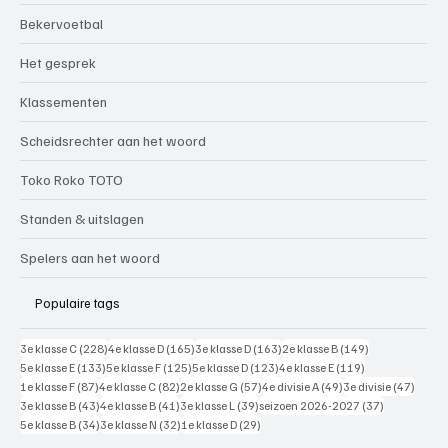
Bekervoetbal
Het gesprek
Klassementen
Scheidsrechter aan het woord
Toko Roko TOTO
Standen & uitslagen
Spelers aan het woord
Populaire tags
228 posts
165 posts
163 posts
149 posts
3e klasse C
(228)
4e klasse D
(165)
3e klasse D
(163)
2e klasse B
(149)
133 posts
125 posts
123 posts
119 posts
5e klasse E
(133)
5e klasse F
(125)
5e klasse D
(123)
4e klasse E
(119)
87 posts
82 posts
57 posts
49 posts
47 pos
1e klasse F
(87)
4e klasse C
(82)
2e klasse G
(57)
4e divisie A
(49)
3e divisie
(47)
43 posts
41 posts
39 posts
37 posts
3e klasse B
(43)
4e klasse B
(41)
3e klasse L
(39)
seizoen 2026-2027
(37)
34 posts
32 posts
29 posts
5e klasse B
(34)
3e klasse N
(32)
1e klasse D
(29)