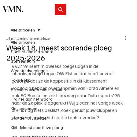
VMN.
Abonneer
Alle artikelen
18 mrt
1 minuten om te lezen
Alle artikelen
Week 18, meest scorende ploeg
Spelers aan het woord
2025-2026
Sterrenteam
VVZ'49 heeft midweeks toegeslagen in de 
Wedstrijdverslagen
inhaalwedstrijd tegen OW Elst en dat heeft er voor 
Toko Roko
gezorgd dat ze de koppositie in dit klassement 
voorlopig hebben overgenomen van Forza Almere en 
Scheidsrechter aan het woord
ook FC Breukelen zakt iets weg daar Delta sports'95 
Trainer aan het woord
naar de 2e plek is opgerukt! Wij zieden het vorige week 
Klassementen
al er is nog niets beslist! Zoek gerust jouw cluppie en 
stemt het gezien het spel je toch tevreden?
Standen & uitslagen
KM - Meest sportieve ploeg
KM - Minst gepasseerde ploeg