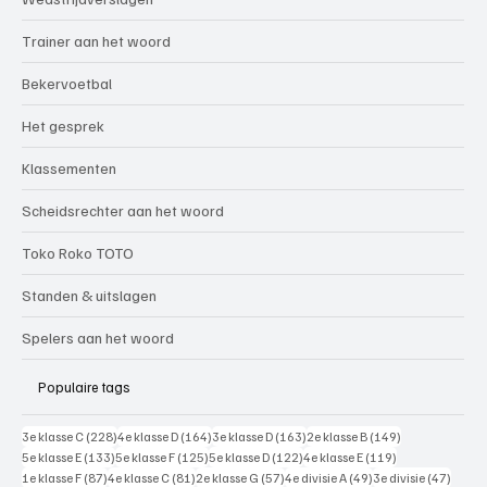
Trainer aan het woord
Bekervoetbal
Het gesprek
Klassementen
Scheidsrechter aan het woord
Toko Roko TOTO
Standen & uitslagen
Spelers aan het woord
Populaire tags
228 posts
164 posts
163 posts
149 posts
3e klasse C
(228)
4e klasse D
(164)
3e klasse D
(163)
2e klasse B
(149)
133 posts
125 posts
122 posts
119 posts
5e klasse E
(133)
5e klasse F
(125)
5e klasse D
(122)
4e klasse E
(119)
87 posts
81 posts
57 posts
49 posts
47 pos
1e klasse F
(87)
4e klasse C
(81)
2e klasse G
(57)
4e divisie A
(49)
3e divisie
(47)