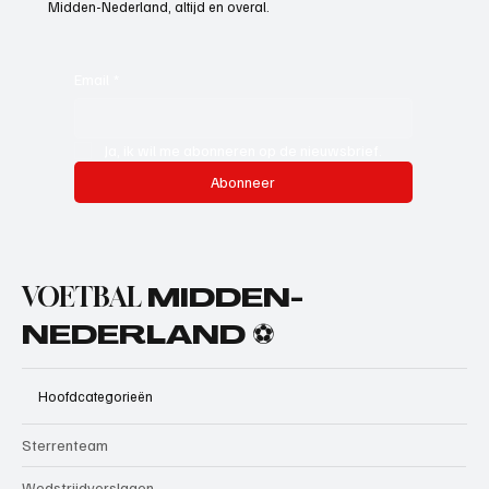
Midden-Nederland, altijd en overal.
Email
*
Ja, ik wil me abonneren op de nieuwsbrief.
Abonneer
VOETBAL
MIDDEN-
NEDERLAND ⚽
Hoofdcategorieën
Sterrenteam
Wedstrijdverslagen