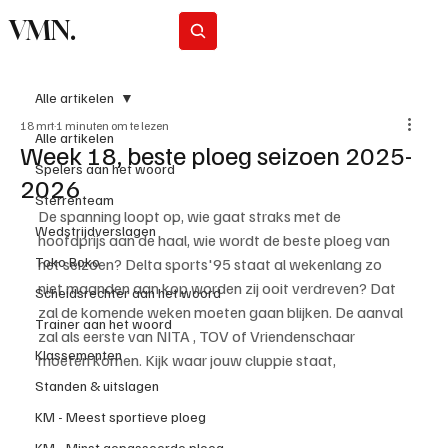
VMN.
Abonneer
Alle artikelen
18 mrt
1 minuten om te lezen
Alle artikelen
Week 18, beste ploeg seizoen 2025-
Spelers aan het woord
2026
Sterrenteam
De spanning loopt op, wie gaat straks met de 
Wedstrijdverslagen
hoofdprijs aan de haal, wie wordt de beste ploeg van 
Toko Roko
het seizoen? Delta sports'95 staat al wekenlang zo 
niet maanden aan kop worden zij ooit verdreven? Dat 
Scheidsrechter aan het woord
zal de komende weken moeten gaan blijken. De aanval 
Trainer aan het woord
zal als eerste van NITA , TOV of Vriendenschaar 
Klassementen
moeten komen. Kijk waar jouw cluppie staat,
Standen & uitslagen
KM - Meest sportieve ploeg
KM - Minst gepasseerde ploeg