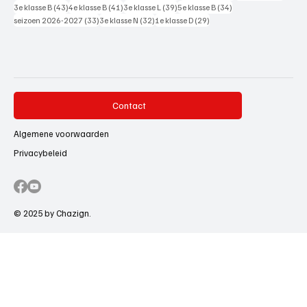
43 posts
41 posts
39 posts
34 posts
3e klasse B
(43)
4e klasse B
(41)
3e klasse L
(39)
5e klasse B
(34)
33 posts
32 posts
29 posts
seizoen 2026-2027
(33)
3e klasse N
(32)
1e klasse D
(29)
Contact
Algemene voorwaarden
Privacybeleid
© 2025 by Chazign.