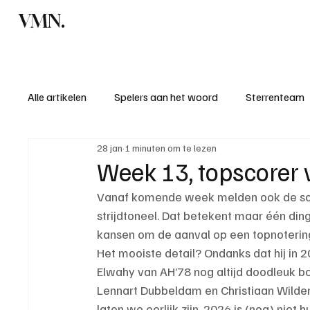
VMN.
Home
C
Alle artikelen
Spelers aan het woord
Sterrenteam
28 jan
1 minuten om te lezen
Standen & uitslagen
KM - Meest sportieve ploeg
Week 13, topscorer
Vanaf komende week melden ook de schut
KM - Meest scorende ploeg
Bekervoetbal
S
strijdtoneel. Dat betekent maar één ding
kansen om de aanval op een topnotering
Het mooiste detail? Ondanks dat hij in 
Introductie donateurclubs 26/27
Elwahy van AH’78 nog altijd doodleuk bo
Lennart Dubbeldam en Christiaan Wilde
laten we eerlijk zijn, 2026 is (nog) niet 