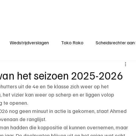
ategorieën
Donateurclubs
Sponsoren
Partners
Stichting MZS
Wedstrijdverslagen
Toko Roko
Scheidsrechter aan
KM - Minst gepasseerde ploeg
KM - Topscorer van het s
 van het seizoen 2025-2026
ters uit de 4e en 5e klasse zich weer op het 
ter van de week
Het gesprek
Reclame
Algemene be
, het vizier kan weer op scherp en er liggen volop 
 te openen. 
2026 nog geen minuut in actie is gekomen, staat Ahmed 
venaan de ranglijst. 
man hadden die koppositie al kunnen overnemen, maar 
hun jaar. De doelpunten blijven uit en het enige wat echt 