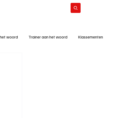
Contact
Abonneer
 het woord
Trainer aan het woord
Klassementen
eizoen
KM - Beste ploeg
richten
KM - Topscorer van de week