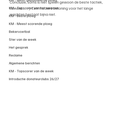
Conclusie, soms is niet spelen gewoon de beste tactiek, 
KM - Topscorer van het seizoen
hoewel..... ;-). Een mooiere beloning voor het lange 
wachten bestaat bijna niet.
KM - Beste ploeg
KM - Meest scorende ploeg
Bekervoetbal
Ster van de week
Het gesprek
Reclame
Algemene berichten
KM - Topscorer van de week
Introductie donateurclubs 26/27