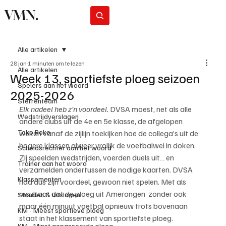
VMN.
Abonneer
Alle artikelen
28 jan
1 minuten om te lezen
Alle artikelen
Week 13, sportiefste ploeg seizoen
Spelers aan het woord
2025-2026
Sterrenteam
Elk nadeel heb z’n voordeel.
 DVSA moest, net als alle 
Wedstrijdverslagen
andere clubs uit de 4e en 5e klasse, de afgelopen 
Toko Roko
weken vanaf de zijlijn toekijken hoe de collega’s uit de 
hogere klassen alweer vrolijk de voetbalwei in doken.
Scheidsrechter aan het woord
Zij speelden wedstrijden, voerden duels uit… en 
Trainer aan het woord
verzamelden ondertussen de nodige kaarten. DVSA 
Klassementen
had dus zijn voordeel, gewoon niet spelen. Met als 
resultaat dat de ploeg uit Amerongen  zonder ook 
Standen & uitslagen
maar één minuut voetbal opnieuw trots bovenaan 
KM - Meest sportieve ploeg
staat in het klassement van sportiefste ploeg.
KM - Minst gepasseerde ploeg