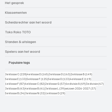
Het gesprek
Klassementen
Scheidsrechter aan het woord
Toko Roko TOTO
Standen & uitslagen
Spelers aan het woord
Populaire tags
228 posts
165 posts
163 posts
149 posts
3e klasse C
(228)
4e klasse D
(165)
3e klasse D
(163)
2e klasse B
(149)
133 posts
125 posts
123 posts
119 posts
5e klasse E
(133)
5e klasse F
(125)
5e klasse D
(123)
4e klasse E
(119)
87 posts
82 posts
57 posts
49 posts
47 pos
1e klasse F
(87)
4e klasse C
(82)
2e klasse G
(57)
4e divisie A
(49)
3e divisie
(47)
43 posts
41 posts
39 posts
37 posts
3e klasse B
(43)
4e klasse B
(41)
3e klasse L
(39)
seizoen 2026-2027
(37)
34 posts
32 posts
29 posts
5e klasse B
(34)
3e klasse N
(32)
1e klasse D
(29)