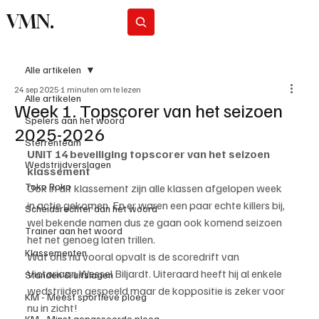
VMN.
Abonneer
Alle artikelen
24 sep 2025
1 minuten om te lezen
Alle artikelen
Week 1. Topscorer van het seizoen
Spelers aan het woord
2025-2026
Sterrenteam
UNIT 14 beveiliging topscorer van het seizoen 
Wedstrijdverslagen
klassement
Toko Roko
Ook in dit klassement zijn alle klassen afgelopen week 
in actie gekomen. En er waren een paar echte killers bij, 
Scheidsrechter aan het woord
wel bekende namen dus ze gaan ook komend seizoen 
Trainer aan het woord
het net genoeg laten trillen.
Klassementen
Wat ons nu vooral opvalt is de scoredrift van 
Victoriaan Wessel Biljardt. Uiteraard heeft hij al enkele 
Standen & uitslagen
wedstrijden gespeeld maar de koppositie is zeker voor 
KM - Meest sportieve ploeg
nu in zicht!
KM - Minst gepasseerde ploeg