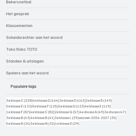
Bekervoetbal
Het gesprek
Klassementen
Scheidsrechter aan het woord
Toko Roko TOTO
Standen & uitslagen
Spelers aan het woord
Populaire tags
228 posts
164 posts
163 posts
149 posts
3e klasse C
(228)
4e klasse D
(164)
3e klasse D
(163)
2e klasse B
(149)
133 posts
125 posts
123 posts
119 posts
5e klasse E
(133)
5e klasse F
(125)
5e klasse D
(123)
4e klasse E
(119)
87 posts
82 posts
57 posts
49 posts
47 pos
1e klasse F
(87)
4e klasse C
(82)
2e klasse G
(57)
4e divisie A
(49)
3e divisie
(47)
43 posts
41 posts
39 posts
35 posts
3e klasse B
(43)
4e klasse B
(41)
3e klasse L
(39)
seizoen 2026-2027
(35)
34 posts
32 posts
29 posts
5e klasse B
(34)
3e klasse N
(32)
1e klasse D
(29)