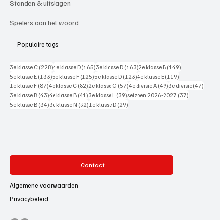
Standen & uitslagen
Spelers aan het woord
Populaire tags
228 posts
165 posts
163 posts
149 posts
3e klasse C
(228)
4e klasse D
(165)
3e klasse D
(163)
2e klasse B
(149)
133 posts
125 posts
123 posts
119 posts
5e klasse E
(133)
5e klasse F
(125)
5e klasse D
(123)
4e klasse E
(119)
87 posts
82 posts
57 posts
49 posts
47 pos
1e klasse F
(87)
4e klasse C
(82)
2e klasse G
(57)
4e divisie A
(49)
3e divisie
(47)
43 posts
41 posts
39 posts
37 posts
3e klasse B
(43)
4e klasse B
(41)
3e klasse L
(39)
seizoen 2026-2027
(37)
34 posts
32 posts
29 posts
5e klasse B
(34)
3e klasse N
(32)
1e klasse D
(29)
Contact
Algemene voorwaarden
Privacybeleid