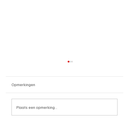
Opmerkingen
Plaats een opmerking...
Wedstrijdverslag, IJsselmeervogels-