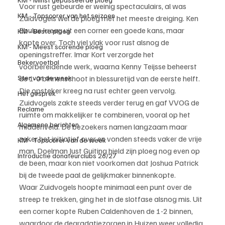
Voor rust gebeurde er weinig spectaculairs, al was 
KM - Topscorer van het seizoen
Zuidvogels wel de ploeg met het meeste dreiging. Ken 
Ebulue kreeg uit een corner een goede kans, maar 
KM - Beste ploeg
kopte over. Toch viel vlak voor rust alsnog de 
KM - Meest scorende ploeg
openingstreffer. Imar Kort verzorgde het 
Bekervoetbal
voorbereidende werk, waarna Kenny Teijsse beheerst 
de 1-0 binnenschoot in blessuretijd van de eerste helft.
Ster van de week
Die opsteker kreeg na rust echter geen vervolg. 
Het gesprek
Zuidvogels zakte steeds verder terug en gaf VVOG de 
Reclame
ruimte om makkelijker te combineren, vooral op het 
Algemene berichten
middenveld. De bezoekers namen langzaam maar 
zeker het initiatief over en vonden steeds vaker de vrije 
KM - Topscorer van de week
man. Doelman Just Guiting hield zijn ploeg nog even op 
Introductie donateurclubs 26/27
de been, maar kon niet voorkomen dat Joshua Patrick 
bij de tweede paal de gelijkmaker binnenkopte.
Waar Zuidvogels hoopte minimaal een punt over de 
streep te trekken, ging het in de slotfase alsnog mis. Uit 
een corner kopte Ruben Caldenhoven de 1-2 binnen, 
waardoor de degradatiezorgen in Huizen weer volledig 