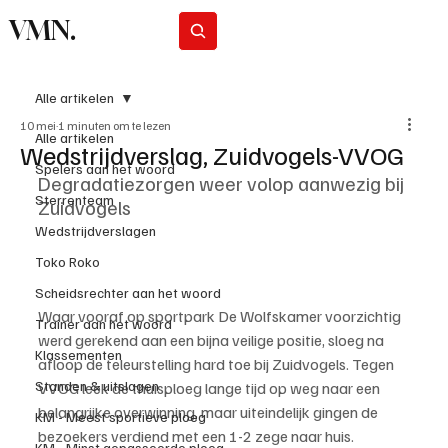
VMN.
Abonneer
Alle artikelen
10 mei
1 minuten om te lezen
Alle artikelen
Wedstrijdverslag, Zuidvogels-VVOG
Spelers aan het woord
Degradatiezorgen weer volop aanwezig bij 
Sterrenteam
Zuidvogels
Wedstrijdverslagen
Toko Roko
Scheidsrechter aan het woord
Waar vooraf op sportpark De Wolfskamer voorzichtig 
Trainer aan het woord
werd gerekend aan een bijna veilige positie, sloeg na 
Klassementen
afloop de teleurstelling hard toe bij Zuidvogels. Tegen 
Standen & uitslagen
VVOG leek de thuisploeg lange tijd op weg naar een 
belangrijke overwinning, maar uiteindelijk gingen de 
KM - Meest sportieve ploeg
bezoekers verdiend met een 1-2 zege naar huis.
KM - Minst gepasseerde ploeg