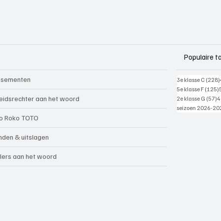
Populaire t
ssementen
3e klasse C
(228)
5e klasse F
(125)
5
eidsrechter aan het woord
2e klasse G
(57)
4
seizoen 2026-20
o Roko TOTO
nden & uitslagen
lers aan het woord