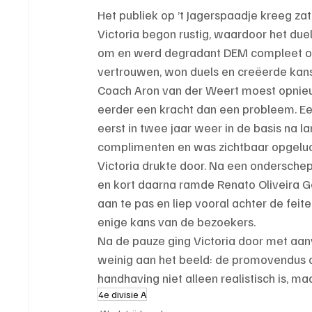
Het publiek op ’t Jagerspaadje kreeg za
Victoria begon rustig, waardoor het du
om en werd degradant DEM compleet o
vertrouwen, won duels en creëerde kanse
Coach Aron van der Weert moest opnieuw 
eerder een kracht dan een probleem. Ee
eerst in twee jaar weer in de basis na la
complimenten en was zichtbaar opgelucht
Victoria drukte door. Na een onderschep
en kort daarna ramde Renato Oliveira G
aan te pas en liep vooral achter de feite
enige kans van de bezoekers.
Na de pauze ging Victoria door met aan
weinig aan het beeld: de promovendus o
handhaving niet alleen realistisch is, ma
4e divisie A