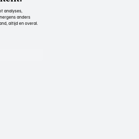
t analyses,
e nergens anders
d, altijd en overal.