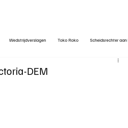
ategorieën
Donateurclubs
Sponsoren
Partners
Stichting MZS
Wedstrijdverslagen
Toko Roko
Scheidsrechter aan
KM - Minst gepasseerde ploeg
KM - Topscorer van het s
ictoria-DEM
ter van de week
Het gesprek
Reclame
Algemene be