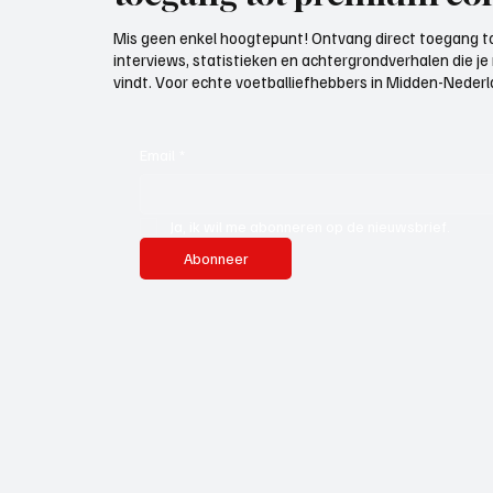
Mis geen enkel hoogtepunt! Ontvang direct toegang to
interviews, statistieken en achtergrondverhalen die j
vindt. Voor echte voetballiefhebbers in Midden-Nederlan
Email
*
Ja, ik wil me abonneren op de nieuwsbrief.
Abonneer