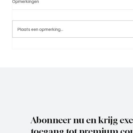
Opmerkingen
Plaats een opmerking...
Westzaan 1 - Voorwaarts 1
Wedstri
(nacompetitie | 6 juni 2026)
IJsselm
Maassl
Abonneer nu en krijg exc
toegang tot premium con