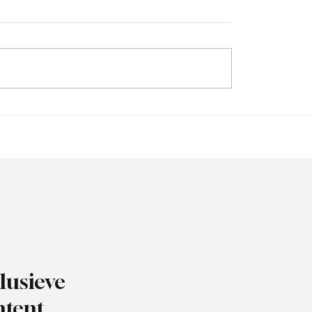
Wedstrijdverslag , DVS
jdverslag,
eervogels-Exclesior
uis
lusieve
tent.