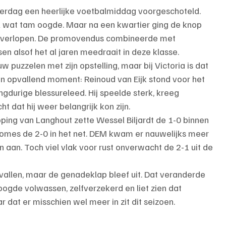
terdag een heerlijke voetbalmiddag voorgeschoteld. 
el wat tam oogde. Maar na een kwartier ging de knop 
verlopen. De promovendus combineerde met 
n alsof het al jaren meedraait in deze klasse.
puzzelen met zijn opstelling, maar bij Victoria is dat 
n opvallend moment: Reinoud van Eijk stond voor het 
ngdurige blessureleed. Hij speelde sterk, kreeg 
 dat hij weer belangrijk kon zijn.
ping van Langhout zette Wessel Biljardt de 1-0 binnen 
omes de 2-0 in het net. DEM kwam er nauwelijks meer 
n aan. Toch viel vlak voor rust onverwacht de 2-1 uit de 
vallen, maar de genadeklap bleef uit. Dat veranderde 
ogde volwassen, zelfverzekerd en liet zien dat 
ar dat er misschien wel meer in zit dit seizoen.