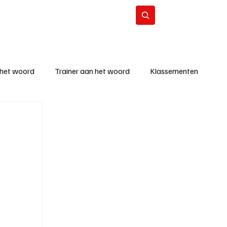
Contact
Abonneer
 het woord
Trainer aan het woord
Klassementen
eizoen
KM - Beste ploeg
richten
KM - Topscorer van de week