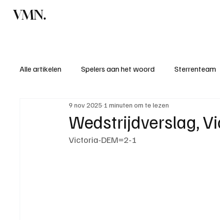
VMN.
Home
C
Alle artikelen
Spelers aan het woord
Sterrenteam
9 nov 2025
1 minuten om te lezen
Standen & uitslagen
KM - Meest sportieve ploeg
Wedstrijdverslag, V
Victoria-DEM=2-1
KM - Meest scorende ploeg
Bekervoetbal
S
Introductie donateurclubs 26/27