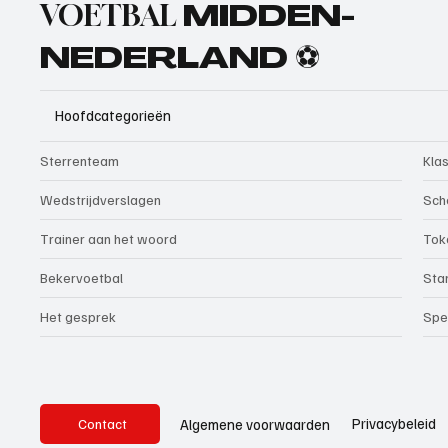
VOETBAL
MIDDEN-
NEDERLAND ⚽
Hoofdcategorieën
Sterrenteam
Kla
Wedstrijdverslagen
Sch
Trainer aan het woord
Tok
Bekervoetbal
Sta
Het gesprek
Spe
Privacybeleid
Algemene voorwaarden
Contact