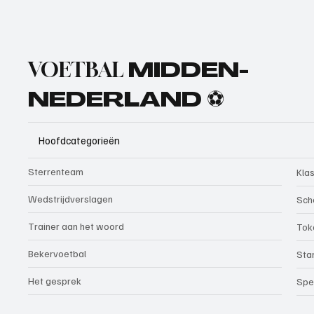
VOETBAL
MIDDEN-
NEDERLAND ⚽
Hoofdcategorieën
Sterrenteam
Kla
Wedstrijdverslagen
Sch
Trainer aan het woord
Tok
Bekervoetbal
Sta
Het gesprek
Spe