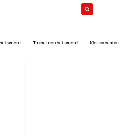
Contact
Abonneer
 het woord
Trainer aan het woord
Klassementen
eizoen
KM - Beste ploeg
richten
KM - Topscorer van de week