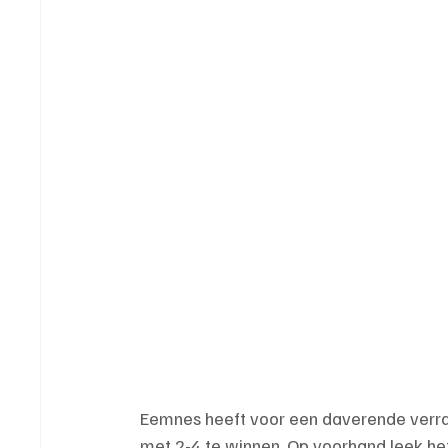
Eemnes heeft voor een daverende verra
met 2-4 te winnen. Op voorhand leek h