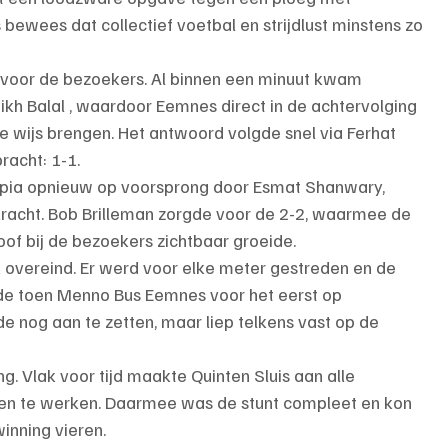
bewees dat collectief voetbal en strijdlust minstens zo 
 voor de bezoekers. Al binnen een minuut kwam 
h Balal , waardoor Eemnes direct in de achtervolging 
de wijs brengen. Het antwoord volgde snel via Ferhat 
racht: 1-1.
pia opnieuw op voorsprong door Esmat Shanwary, 
racht. Bob Brilleman zorgde voor de 2-2, waarmee de 
oof bij de bezoekers zichtbaar groeide.
rk overeind. Er werd voor elke meter gestreden en de 
de toen Menno Bus Eemnes voor het eerst op 
e nog aan te zetten, maar liep telkens vast op de 
ing. Vlak voor tijd maakte Quinten Sluis aan alle 
nen te werken. Daarmee was de stunt compleet en kon 
nning vieren.