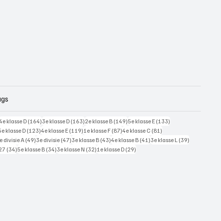
ags
228 posts
164 posts
163 posts
149 posts
133 posts
4e klasse D
(164)
3e klasse D
(163)
2e klasse B
(149)
5e klasse E
(133)
125 posts
123 posts
119 posts
87 posts
81 posts
5e klasse D
(123)
4e klasse E
(119)
1e klasse F
(87)
4e klasse C
(81)
7 posts
49 posts
47 posts
43 posts
41 posts
39 posts
e divisie A
(49)
3e divisie
(47)
3e klasse B
(43)
4e klasse B
(41)
3e klasse L
(39)
34 posts
34 posts
32 posts
29 posts
27
(34)
5e klasse B
(34)
3e klasse N
(32)
1e klasse D
(29)