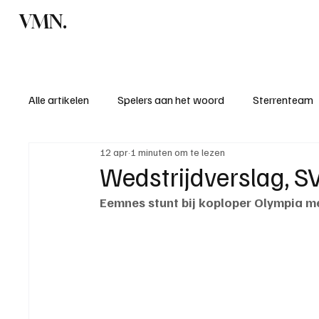
VMN.
Home
C
Alle artikelen
Spelers aan het woord
Sterrenteam
12 apr
1 minuten om te lezen
Standen & uitslagen
KM - Meest sportieve ploeg
Wedstrijdverslag, 
Eemnes stunt bij koploper Olympia me
KM - Meest scorende ploeg
Bekervoetbal
S
Introductie donateurclubs 26/27