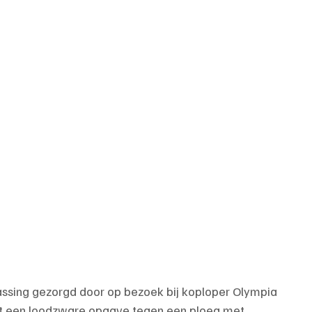
ssing gezorgd door op bezoek bij koploper Olympia 
et een loodzware opgave tegen een ploeg met 