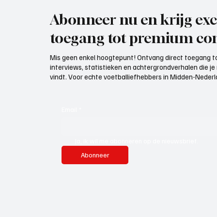
Abonneer nu en krijg exc
toegang tot premium con
Mis geen enkel hoogtepunt! Ontvang direct toegang to
interviews, statistieken en achtergrondverhalen die j
vindt. Voor echte voetballiefhebbers in Midden-Nederlan
Email
*
Ja, ik wil me abonneren op de nieuwsbrief.
Abonneer