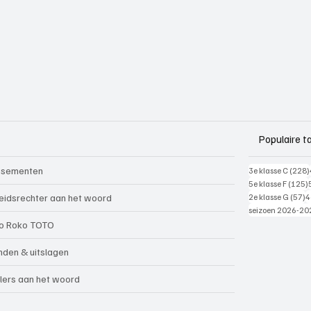
Populaire t
ssementen
3e klasse C
(228)
5e klasse F
(125)
5
eidsrechter aan het woord
2e klasse G
(57)
4
seizoen 2026-20
o Roko TOTO
nden & uitslagen
lers aan het woord