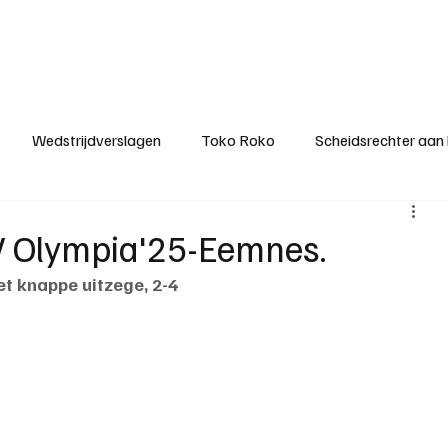
ategorieën
Donateurclubs
Sponsoren
Partners
Stichting MZS
Wedstrijdverslagen
Toko Roko
Scheidsrechter aan
KM - Minst gepasseerde ploeg
KM - Topscorer van het s
SV Olympia'25-Eemnes.
t knappe uitzege, 2-4
ter van de week
Het gesprek
Reclame
Algemene be