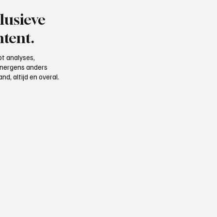
lusieve
tent.
t analyses,
e nergens anders
d, altijd en overal.