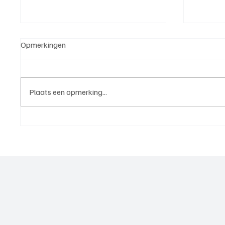
Opmerkingen
Plaats een opmerking...
Westzaan 1 - Voorwaarts 1
Wedstri
(nacompetitie | 6 juni 2026)
IJsselm
Maassl