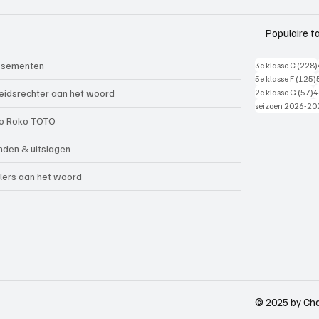
Populaire t
ssementen
3e klasse C
(228)
5e klasse F
(125)
5
eidsrechter aan het woord
2e klasse G
(57)
4
seizoen 2026-20
o Roko TOTO
nden & uitslagen
lers aan het woord
© 2025 by Cha