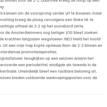
p binnen voor de 2-1. Daarmee kreeg de hoop op een 
ng.
fs kansen om de voorsprong verder uit te bouwen, maar 
ervatting kreeg de ploeg vervolgens een flinke tik te 
htige uithaal de 2-2 op het scorebord zette.
r de Amsterdammers nog lastiger. JOS bleef zoeken 
de krachten langzaam wegvloeien. NEO hield het hoofd 
oe. Uit een vrije trap kopte opnieuw Bom de 2-3 binnen en 
sterdamse promotieaspiraties.
graafsmeer terugkijken op een seizoen waarin het 
roverde een periodetitel, eindigde als tweede in de 
rfinale. Uiteindelijk bleef een tastbare beloning uit, 
seizoen bieden voldoende aanknopingspunten voor de 