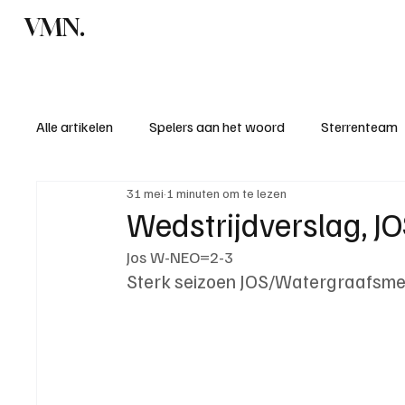
VMN.
Home
C
Alle artikelen
Spelers aan het woord
Sterrenteam
31 mei
1 minuten om te lezen
Standen & uitslagen
KM - Meest sportieve ploeg
Wedstrijdverslag, 
Jos W-NEO=2-3
KM - Meest scorende ploeg
Bekervoetbal
S
Sterk seizoen JOS/Watergraafsmee
Introductie donateurclubs 26/27