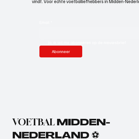
vindt. Voor echte voetballiefhebbers in Midden-Nederlan
Email
*
Ja, ik wil me abonneren op de nieuwsbrief.
Abonneer
VOETBAL
MIDDEN-
NEDERLAND ⚽