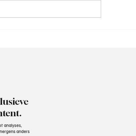
Wedstrijdverslag , DVS
jdverslag,
eervogels-Exclesior
uis
lusieve
tent.
t analyses,
e nergens anders