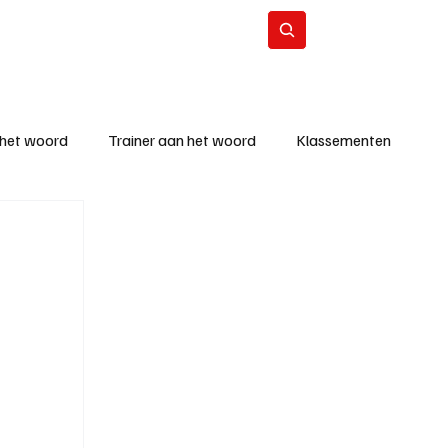
Contact
Abonneer
 het woord
Trainer aan het woord
Klassementen
eizoen
KM - Beste ploeg
richten
KM - Topscorer van de week