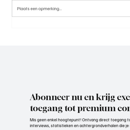
Plaats een opmerking...
Westzaan 1 - Voorwaarts 1
Wedstri
(nacompetitie | 6 juni 2026)
IJsselm
Maassl
Abonneer nu en krijg exc
toegang tot premium con
Mis geen enkel hoogtepunt! Ontvang direct toegang to
interviews, statistieken en achtergrondverhalen die j