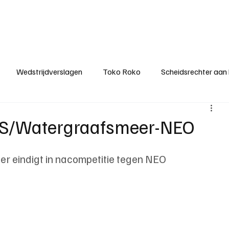
ategorieën
Donateurclubs
Sponsoren
Partners
Stichting MZS
Wedstrijdverslagen
Toko Roko
Scheidsrechter aan
KM - Minst gepasseerde ploeg
KM - Topscorer van het s
JOS/Watergraafsmeer-NEO
ter van de week
Het gesprek
Reclame
Algemene be
r eindigt in nacompetitie tegen NEO