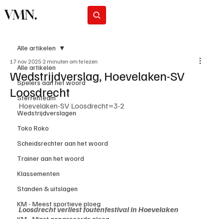
VMN.
Abonneer
Alle artikelen
17 nov 2025
2 minuten om te lezen
Alle artikelen
Wedstrijdverslag, Hoevelaken-SV
Spelers aan het woord
Loosdrecht
Sterrenteam
Hoevelaken-SV Loosdrecht=3-2
Wedstrijdverslagen
Toko Roko
Scheidsrechter aan het woord
Trainer aan het woord
Klassementen
Standen & uitslagen
KM - Meest sportieve ploeg
Loosdrecht verliest foutenfestival in Hoevelaken
KM - Minst gepasseerde ploeg