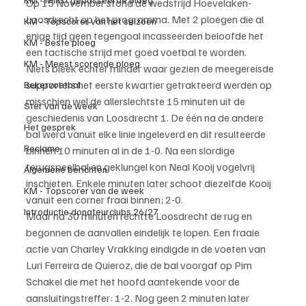
Op 15 November stond de wedstrijd Hoevelaken-
Loosdrecht op het programma. Met 2 ploegen die al 
KM - Topscorer van het seizoen
enige tijd geen tegengoal incasseerden beloofde het 
KM - Beste ploeg
een tactische strijd met goed voetbal te worden.
KM - Meest scorende ploeg
Niets bleek echter minder waar gezien de meegereisde 
supporters het eerste kwartier getrakteerd werden op 
Bekervoetbal
misschien wel de allerslechtste 15 minuten uit de 
Ster van de week
geschiedenis van Loosdrecht 1. De één na de andere 
Het gesprek
bal werd vanuit elke linie ingeleverd en dit resulteerde 
Reclame
binnen 10 minuten al in de 1-0. Na een slordige 
terugspeelbal en geklungel kon Neal Kooij vogelvrij 
Algemene berichten
inschieten. Enkele minuten later schoot diezelfde Kooij 
KM - Topscorer van de week
vanuit een corner fraai binnen; 2-0.
Introductie donateurclubs 26/27
Maar na 30 minuten rechtte Loosdrecht de rug en 
begonnen de aanvallen eindelijk te lopen. Een fraaie 
actie van Charley Vrakking eindigde in de voeten van 
Luri Ferreira de Quieroz, die de bal voorgaf op Pim 
Schakel die met het hoofd aantekende voor de 
aansluitingstreffer: 1-2. Nog geen 2 minuten later 