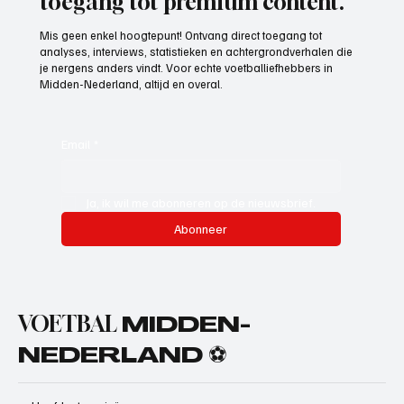
toegang tot premium content.
Mis geen enkel hoogtepunt! Ontvang direct toegang tot
analyses, interviews, statistieken en achtergrondverhalen die
je nergens anders vindt. Voor echte voetballiefhebbers in
Midden-Nederland, altijd en overal.
Email
*
Ja, ik wil me abonneren op de nieuwsbrief.
Abonneer
VOETBAL
MIDDEN-
NEDERLAND ⚽