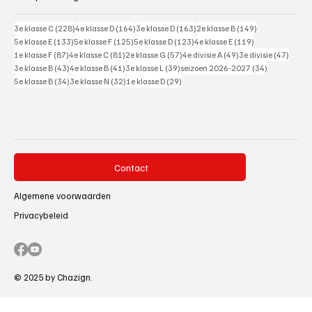
228 posts
164 posts
163 posts
149 posts
3e klasse C
(228)
4e klasse D
(164)
3e klasse D
(163)
2e klasse B
(149)
133 posts
125 posts
123 posts
119 posts
5e klasse E
(133)
5e klasse F
(125)
5e klasse D
(123)
4e klasse E
(119)
87 posts
81 posts
57 posts
49 posts
47 pos
1e klasse F
(87)
4e klasse C
(81)
2e klasse G
(57)
4e divisie A
(49)
3e divisie
(47)
43 posts
41 posts
39 posts
34 posts
3e klasse B
(43)
4e klasse B
(41)
3e klasse L
(39)
seizoen 2026-2027
(34)
34 posts
32 posts
29 posts
5e klasse B
(34)
3e klasse N
(32)
1e klasse D
(29)
Contact
Algemene voorwaarden
Privacybeleid
© 2025 by Chazign.