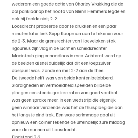
wederom een goede actie van Charley Vrakking die de 
bal panklaar op het hoofd van Glenn Hemmers legde en 
ook hij faalde niet; 2-2.
Loosdrecht probeerde door te drukken en een paar 
minuten later leek Sepp Koopman aan te tekenen voor 
de 2-3. Maar de grensrechter van Hoevelaken stak 
rigoureus zijn vlag in de lucht en scheidsrechter 
Macintosh ging er naadloos in mee. Achteraf werd op 
de beelden al snel duidelijk dat dit een loepzuiver 
doelpunt was. Zonde en met 2-2 aan de thee.
De tweede helft was van beide kanten belabberd. 
Slordigheden en vermoeidheid speelden bij beide 
ploegen een steeds grotere rol en van goed voetbal 
was geen sprake meer. In een wedstrijd die eigenlijk 
geen winnaar verdiende was het de thuisploeg die aan 
het langste eind trok. Een ware scrimmage goal uit 
opnieuw een corner tekende de uiteindelijk zure middag 
voor de mannen uit Loosdrecht.
Eindstand 3-2.