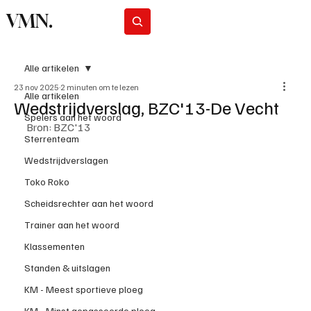
VMN.
Abonneer
Alle artikelen
23 nov 2025
2 minuten om te lezen
Alle artikelen
Wedstrijdverslag, BZC'13-De Vecht
Spelers aan het woord
Bron: BZC'13
Sterrenteam
Wedstrijdverslagen
Toko Roko
Scheidsrechter aan het woord
Trainer aan het woord
Klassementen
Standen & uitslagen
KM - Meest sportieve ploeg
KM - Minst gepasseerde ploeg