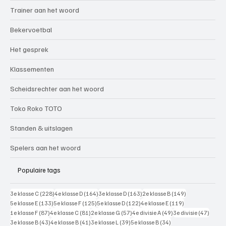
Trainer aan het woord
Bekervoetbal
Het gesprek
Klassementen
Scheidsrechter aan het woord
Toko Roko TOTO
Standen & uitslagen
Spelers aan het woord
Populaire tags
228 posts
164 posts
163 posts
149 posts
3e klasse C
(228)
4e klasse D
(164)
3e klasse D
(163)
2e klasse B
(149)
133 posts
125 posts
122 posts
119 posts
5e klasse E
(133)
5e klasse F
(125)
5e klasse D
(122)
4e klasse E
(119)
87 posts
81 posts
57 posts
49 posts
47 pos
1e klasse F
(87)
4e klasse C
(81)
2e klasse G
(57)
4e divisie A
(49)
3e divisie
(47)
43 posts
41 posts
39 posts
34 posts
3e klasse B
(43)
4e klasse B
(41)
3e klasse L
(39)
5e klasse B
(34)