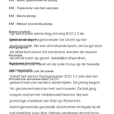
KM - Topscorer van het seizoen
KM - Beste ploeg
KM - Meest scorende ploeg
Bekervoetbal
Op een koude winterdag ontving BZC’13 de 
gelijkwaardige tegenstander De Vecht op het 
Ster van de week
Jagerspaadje. Na een uitstekende lunch, verzorgd door 
Het gesprek
de altijd betrokken Ad Verwoerd, werden de neuzen 
Reclame
dezelfde kant op gezet: duidelijke afspraken, 
Algemene berichten
helderheid over taken en de volle focus op de tweede 
seizoenshelft.
KM - Topscorer van de week
Vanaf het eerste fluitsignaal liet BZC’13 zien dat het 
Introductie donateurclubs 26/27
geleerd had van eerdere wedstrijden. De ploeg begon 
fel, geconcentreerd en met vertrouwen. De bal ging 
soepel rond en het middenveld heerste. Na een 
prachtige steekbal van Stijn op Richie kon 
laatstgenoemde gevaarlijk doorkomen en legde hij de 
bal panklaar voor Ilias. Helaas verdween de bal hoog 