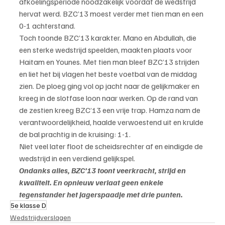
afkoelingsperiode noodzakelijk voordat de wedstrijd 
hervat werd. BZC’13 moest verder met tien man en een 
0-1 achterstand.
Toch toonde BZC’13 karakter. Mano en Abdullah, die 
een sterke wedstrijd speelden, maakten plaats voor 
Haitam en Younes. Met tien man bleef BZC’13 strijden 
en liet het bij vlagen het beste voetbal van de middag 
zien. De ploeg ging vol op jacht naar de gelijkmaker en 
kreeg in de slotfase loon naar werken. Op de rand van 
de zestien kreeg BZC’13 een vrije trap. Hamza nam de 
verantwoordelijkheid, haalde verwoestend uit en krulde 
de bal prachtig in de kruising: 1-1.
Niet veel later floot de scheidsrechter af en eindigde de 
wedstrijd in een verdiend gelijkspel.
Ondanks alles, BZC’13 toont veerkracht, strijd en 
kwaliteit. En opnieuw verlaat geen enkele 
tegenstander het Jagerspaadje met drie punten.
5e klasse D
Wedstrijdverslagen