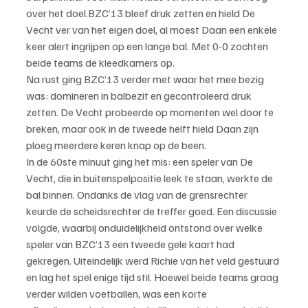
over het doel.BZC’13 bleef druk zetten en hield De 
Vecht ver van het eigen doel, al moest Daan een enkele 
keer alert ingrijpen op een lange bal. Met 0-0 zochten 
beide teams de kleedkamers op.
Na rust ging BZC’13 verder met waar het mee bezig 
was: domineren in balbezit en gecontroleerd druk 
zetten. De Vecht probeerde op momenten wel door te 
breken, maar ook in de tweede helft hield Daan zijn 
ploeg meerdere keren knap op de been.
In de 60ste minuut ging het mis: een speler van De 
Vecht, die in buitenspelpositie leek te staan, werkte de 
bal binnen. Ondanks de vlag van de grensrechter 
keurde de scheidsrechter de treffer goed. Een discussie 
volgde, waarbij onduidelijkheid ontstond over welke 
speler van BZC’13 een tweede gele kaart had 
gekregen. Uiteindelijk werd Richie van het veld gestuurd 
en lag het spel enige tijd stil. Hoewel beide teams graag 
verder wilden voetballen, was een korte 