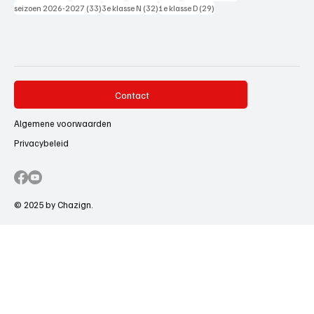
33 posts
32 posts
29 posts
seizoen 2026-2027
(33)
3e klasse N
(32)
1e klasse D
(29)
Contact
Algemene voorwaarden
Privacybeleid
© 2025 by Chazign.