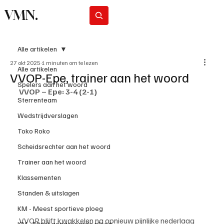
VMN.
Abonneer
Alle artikelen
27 okt 2025
1 minuten om te lezen
Alle artikelen
VVOP-Epe, trainer aan het woord
Spelers aan het woord
VVOP – Epe: 3-4 (2-1)
Sterrenteam
Wedstrijdverslagen
Toko Roko
Scheidsrechter aan het woord
Trainer aan het woord
Klassementen
Standen & uitslagen
KM - Meest sportieve ploeg
VVOP blijft kwakkelen na opnieuw pijnlijke nederlaag
KM - Minst gepasseerde ploeg