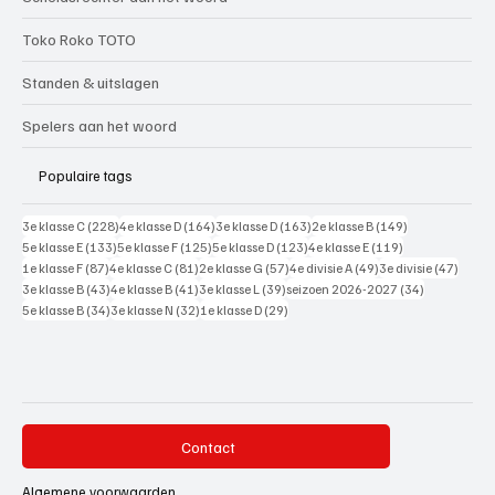
Toko Roko TOTO
Standen & uitslagen
Spelers aan het woord
Populaire tags
228 posts
164 posts
163 posts
149 posts
3e klasse C
(228)
4e klasse D
(164)
3e klasse D
(163)
2e klasse B
(149)
133 posts
125 posts
123 posts
119 posts
5e klasse E
(133)
5e klasse F
(125)
5e klasse D
(123)
4e klasse E
(119)
87 posts
81 posts
57 posts
49 posts
47 pos
1e klasse F
(87)
4e klasse C
(81)
2e klasse G
(57)
4e divisie A
(49)
3e divisie
(47)
43 posts
41 posts
39 posts
34 posts
3e klasse B
(43)
4e klasse B
(41)
3e klasse L
(39)
seizoen 2026-2027
(34)
34 posts
32 posts
29 posts
5e klasse B
(34)
3e klasse N
(32)
1e klasse D
(29)
Contact
Algemene voorwaarden