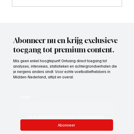
Mark Visser (hoofdtrainer VOP), aan het
woord
Abonneer nu en krijg exclusieve
toegang tot premium content.
Mis geen enkel hoogtepunt! Ontvang direct toegang tot
analyses, interviews, statistieken en achtergrondverhalen die
je nergens anders vindt. Voor echte voetballiefhebbers in
Midden-Nederland, altijd en overal.
Email
*
Ja, ik wil me abonneren op de nieuwsbrief.
Abonneer