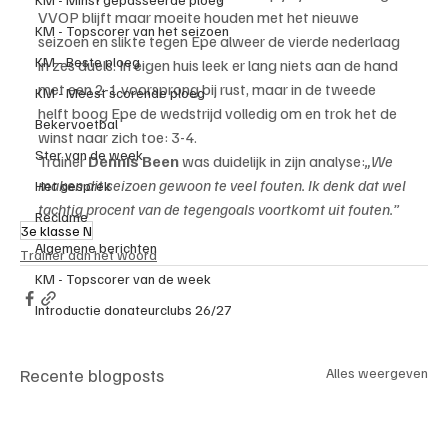
VVOP blijft maar moeite houden met het nieuwe 
KM - Topscorer van het seizoen
seizoen en slikte tegen Epe alweer de vierde nederlaag 
KM - Beste ploeg
in zes duels. In eigen huis leek er lang niets aan de hand 
met een 2-1 voorsprong bij rust, maar in de tweede 
KM - Meest scorende ploeg
helft boog Epe de wedstrijd volledig om en trok het de 
Bekervoetbal
winst naar zich toe: 3-4.
Ster van de week
Trainer 
Dennis Been
 was duidelijk in zijn analyse:
„We 
maken dit seizoen gewoon te veel fouten. Ik denk dat wel 
Het gesprek
tachtig procent van de tegengoals voortkomt uit fouten.”
Reclame
3e klasse N
Algemene berichten
Trainer aan het woord
KM - Topscorer van de week
Introductie donateurclubs 26/27
Recente blogposts
Alles weergeven